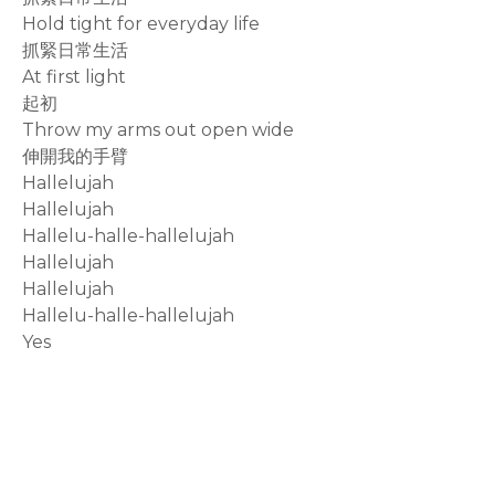
Hold tight for everyday life
抓緊日常生活
At first light
起初
Throw my arms out open wide
伸開我的手臂
Hallelujah
Hallelujah
Hallelu-halle-hallelujah
Hallelujah
Hallelujah
Hallelu-halle-hallelujah
Yes
rodiyer.idv.tw 拉里拉雜