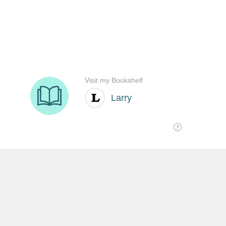
SHARE THIS: