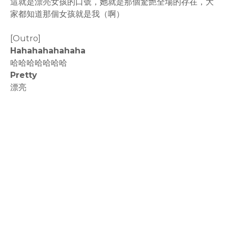
這就是漂亮女孩的口號，她就是那個驚艷全場的存在，大
家都知道那個女孩就是我（啊）
[Outro]
Hahahahahahaha
哈哈哈哈哈哈哈
Pretty
漂亮
rodiyer.idv.tw 拉里拉雜