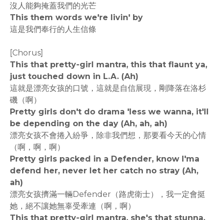
沒人能夠掩蓋我們的光芒
This them words we're livin' by
這是我們奉行的人生信條
[Chorus]
This that pretty-girl mantra, this that flaunt ya,
just touched down in L.A. (Ah)
這就是漂亮女孩的口號，這就是自信展現，剛降落在洛杉
磯（啊）
Pretty girls don't do drama 'less we wanna, it'll
be depending on the day (Ah, ah, ah)
漂亮女孩不會捲入紛爭，除非我們想，那要看今天的心情
（啊，啊，啊）
Pretty girls packed in a Defender, know I'ma
defend her, never let her catch no stray (Ah,
ah)
漂亮女孩擠滿一輛Defender（路虎衛士），我一定會挺
她，絕不讓她無辜受牽連（啊，啊）
This that pretty-girl mantra, she's that stunna,