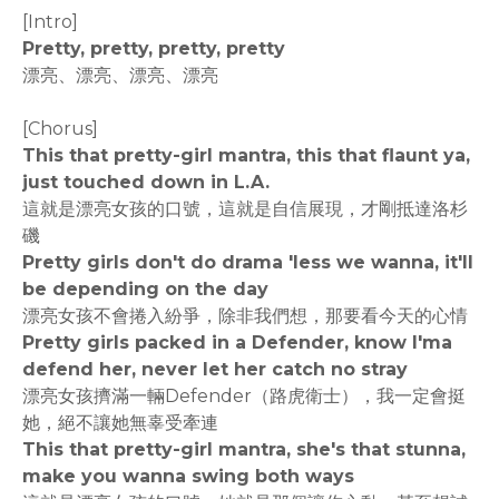
[Intro]
Pretty, pretty, pretty, pretty
漂亮、漂亮、漂亮、漂亮
[Chorus]
This that pretty-girl mantra, this that flaunt ya,
just touched down in L.A.​
這就是漂亮女孩的口號，這就是自信展現，才剛抵達洛杉
磯
Pretty girls don't do drama 'less we wanna, it'll
be depending on the day
漂亮女孩不會捲入紛爭，除非我們想，那要看今天的心情
Pretty girls packed in a Defender, know I'ma
defend her, never let her catch no stray
漂亮女孩擠滿一輛Defender（路虎衛士），我一定會挺
她，絕不讓她無辜受牽連
This that pretty-girl mantra, she's that stunna,
make you wanna swing both ways