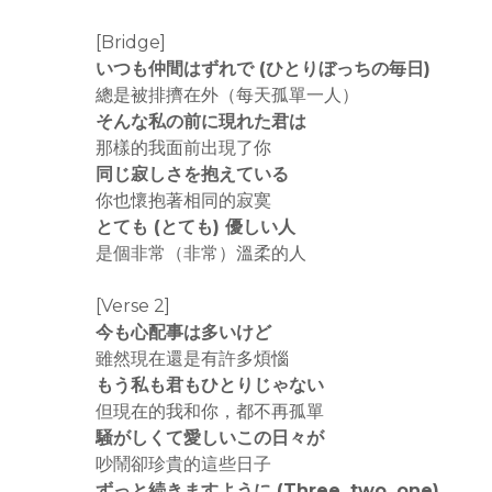
[Bridge]
いつも仲間はずれで (ひとりぼっちの毎日)
總是被排擠在外（每天孤單一人）
そんな私の前に現れた君は
那樣的我面前出現了你
同じ寂しさを抱えている
你也懷抱著相同的寂寞
とても (とても) 優しい人
是個非常（非常）溫柔的人
[Verse 2]
今も心配事は多いけど
雖然現在還是有許多煩惱
もう私も君もひとりじゃない
但現在的我和你，都不再孤單
騒がしくて愛しいこの日々が
吵鬧卻珍貴的這些日子
ずっと続きますように (Three, two, one)