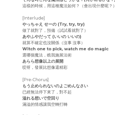
這樣的時候，用這種魔法如何？（會出現什麼呢？
[Interlude]
やっちゃえ せーの (Try, try, try)
做了就對了，預備（試試看就對了）
あやふやだって (いいの いいの)
就算不確定也沒關係（沒事 沒事）
Witch one to pick, watch me do magic
選哪個魔法，瞧我施展法術
あらら想像以上の展開
哎呀，發展比想像還精彩
[Pre-Chorus]
もう止められないのよごめんなさい
已經無法停下來了，對不起
溢れる想いで空回り
滿溢的情感讓我空轉打轉