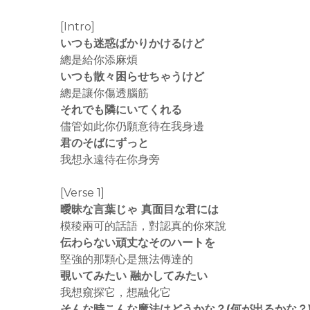
[Intro]
いつも迷惑ばかりかけるけど
總是給你添麻煩
いつも散々困らせちゃうけど
總是讓你傷透腦筋
それでも隣にいてくれる
儘管如此你仍願意待在我身邊
君のそばにずっと
我想永遠待在你身旁
[Verse 1]
曖昧な言葉じゃ 真面目な君には
模稜兩可的話語，對認真的你來說
伝わらない頑丈なそのハートを
堅強的那顆心是無法傳達的
覗いてみたい 融かしてみたい
我想窺探它，想融化它
そんな時こんな魔法はどうかな？(何が出るかな？