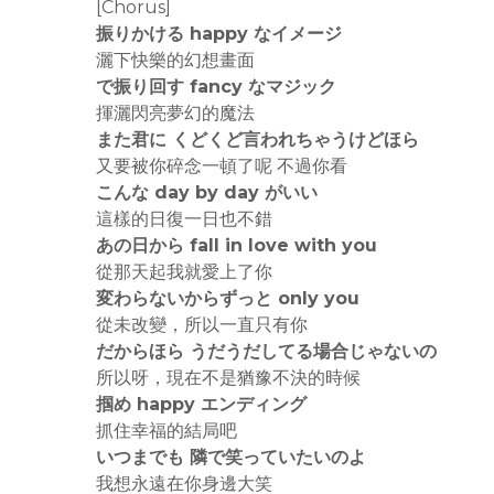
[Chorus]
振りかける happy なイメージ
灑下快樂的幻想畫面
で振り回す fancy なマジック
揮灑閃亮夢幻的魔法
また君に くどくど言われちゃうけどほら
又要被你碎念一頓了呢 不過你看
こんな day by day がいい
這樣的日復一日也不錯
あの日から fall in love with you
從那天起我就愛上了你
変わらないからずっと only you
從未改變，所以一直只有你
だからほら うだうだしてる場合じゃないの
所以呀，現在不是猶豫不決的時候
掴め happy エンディング
抓住幸福的結局吧
いつまでも 隣で笑っていたいのよ
我想永遠在你身邊大笑