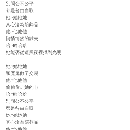
別問公不公平
都是咎由自取
她~她她她
真心淪為陪葬品
他~他他他
悄悄悄然的離去
哈~哈哈哈
她能否從這黑夜裡找到光明
她~她她她
和魔鬼做了交易
他~他他他
偷偷偷走她的心
哈~哈哈哈
別問公不公平
都是咎由自取
她~她她她
真心淪為陪葬品
他~他他他