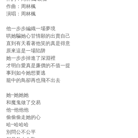
作曲：周林楓
演唱：周林楓
他一步步編織一場夢境
哄她騙她心甘情願的出賣自己
直到有天看著他笑的真是得意
原來這是一場陷阱
她一步步掉進了深淵裡
才明白愛真是廉價的不值一提
事到如今她想要逃
籠中的鳥卻再也飛不出去
她~她她她
和魔鬼做了交易
他~他他他
偷偷偷走她的心
哈~哈哈哈
別問公不公平