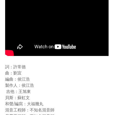
詞：許常德
曲：劉宜
編曲：侯江浩
製作人：侯江浩
吉他：王旭東
貝斯：蘇虹文
和聲/編寫：大福幾丸
混音工程師：不知名混音師