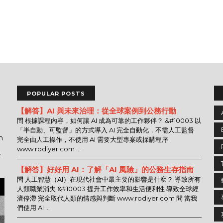
POPULAR POSTS
【解答】AI 與未來治理：從全球案例到公務行動
問 根據課程內容，如何讓 AI 成為可靠的工作夥伴？ &#10003 以
「半自動、可監督」的方式導入 AI 完全自動化，不需人工監督
n
完全由人工操作，不使用 AI 需要大型專案或採購程序
www.rodiyer.com ...
好
【解答】好好用 AI：了解「AI 風險」的公務生存指南
問 人工智慧（AI）在現代社會中最主要的影響是什麼？ 導致所有
人類職業消失 &#10003 提升工作效率和生活便利性 導致全球經
濟停滯 完全取代人類的情感與判斷 www.rodiyer.com 問 當我
們使用 AI ...