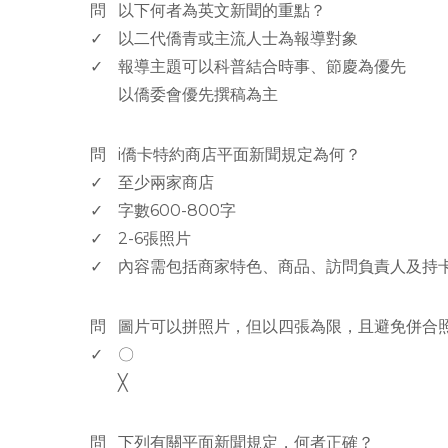
問
以下何者為英文新聞的重點？
✓
以二代僑青或主流人士為報導對象
✓
報導主題可以科普結合時事、節慶為優先
以僑委會優先撰稿為主
www.rodiyer.com
問
i僑卡特約商店平面新聞規定為何？
✓
至少兩家商店
✓
字數600-800字
✓
2-6張照片
✓
內容需包括商家特色、商品、訪問負責人及持
www.rodiyer.com
問
圖片可以拼照片，但以四張為限，且避免併合
✓
〇
╳
www.rodiyer.com
問
下列有關平面新聞規定，何者正確？