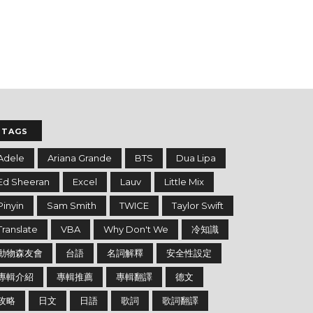
TAGS
Adele
Ariana Grande
BTS
Dua Lipa
Ed Sheeran
Excel
Lauv
Little Mix
Pinyin
Sam Smith
TWICE
Taylor Swift
Translate
VBA
Why Don't We
冷知識
動物森友會
台語
名詞解釋
安全性設定
專輯介紹
專輯推薦
專輯翻譯
德文
攻略
日文
日語
歌詞
歌詞翻譯