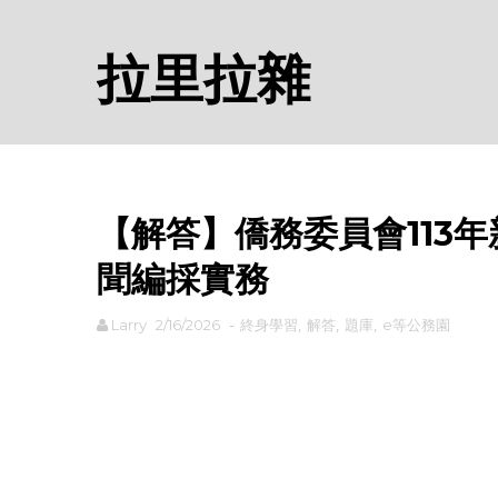
拉里拉雜
【解答】僑務委員會113
聞編採實務
Larry
2/16/2026
-
終身學習
,
解答
,
題庫
,
e等公務園
rodiyer.idv.tw 拉里拉雜