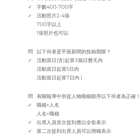
✓
字數400-700字
✓
活動照片2-4張
700字以上
1張照片也可以
www.rodiyer.com
問
以下何者是平面新聞的投稿期限？
✓
活動當日(含)起算3個日曆天內
活動當日起算5日內
活動當日起算7日內 |
www.rodiyer.com
問
有關報導中所提人物職稱順序以下何者為正確
✓
職稱+人名
人名+職稱
✓
出席人員首次提到應以全銜表示
✓
第二次提到出席人員可以簡稱表示