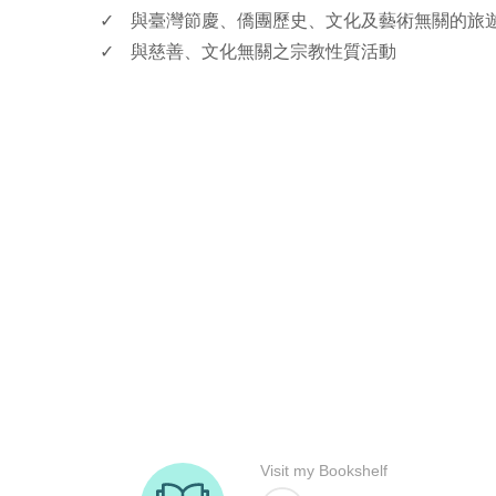
✓
與臺灣節慶、僑團歷史、文化及藝術無關的旅
✓
與慈善、文化無關之宗教性質活動
rodiyer.idv.tw 拉里拉雜