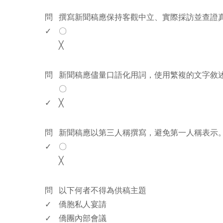
www.rodiyer.com
問
撰寫新聞稿應保持客觀中立、實際採訪並查證
✓
〇
╳
www.rodiyer.com
問
新聞稿應儘量口語化用詞，使用繁複的文字敘
〇
✓
╳
www.rodiyer.com
問
新聞稿應以第三人稱撰寫，避免第一人稱表示
✓
〇
╳
www.rodiyer.com
問
以下何者不得為供稿主題
✓
僑胞私人宴請
✓
僑團內部會議