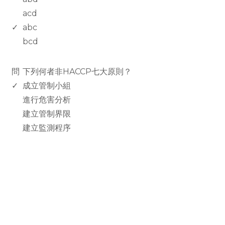
acd
✓
abc
bcd
www.rodiyer.com
問
下列何者非HACCP七大原則？
✓
成立管制小組
進行危害分析
建立管制界限
建立監測程序
rodiyer.idv.tw 拉里拉雜