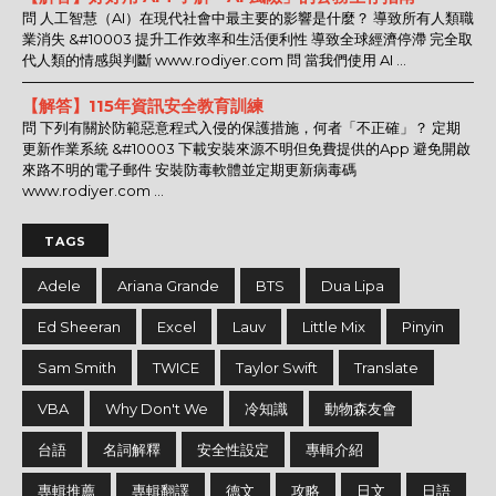
問 人工智慧（AI）在現代社會中最主要的影響是什麼？ 導致所有人類職
業消失 &#10003 提升工作效率和生活便利性 導致全球經濟停滯 完全取
代人類的情感與判斷 www.rodiyer.com 問 當我們使用 AI ...
【解答】115年資訊安全教育訓練
問 下列有關於防範惡意程式入侵的保護措施，何者「不正確」？ 定期
更新作業系統 &#10003 下載安裝來源不明但免費提供的App 避免開啟
來路不明的電子郵件 安裝防毒軟體並定期更新病毒碼
www.rodiyer.com ...
TAGS
Adele
Ariana Grande
BTS
Dua Lipa
Ed Sheeran
Excel
Lauv
Little Mix
Pinyin
Sam Smith
TWICE
Taylor Swift
Translate
VBA
Why Don't We
冷知識
動物森友會
台語
名詞解釋
安全性設定
專輯介紹
專輯推薦
專輯翻譯
德文
攻略
日文
日語