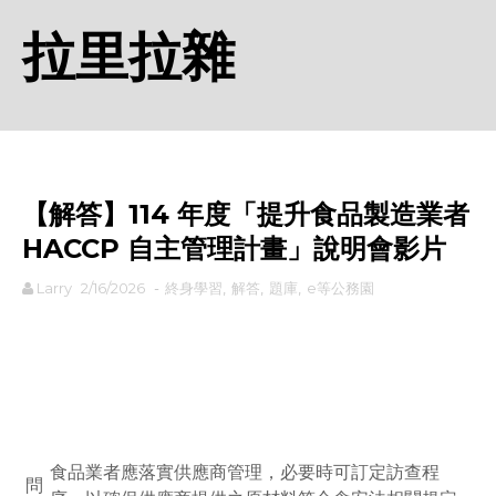
拉里拉雜
【解答】114 年度「提升食品製造業者
HACCP 自主管理計畫」說明會影片
Larry
2/16/2026
-
終身學習
,
解答
,
題庫
,
e等公務園
rodiyer.idv.tw 拉里拉雜
食品業者應落實供應商管理，必要時可訂定訪查程
問