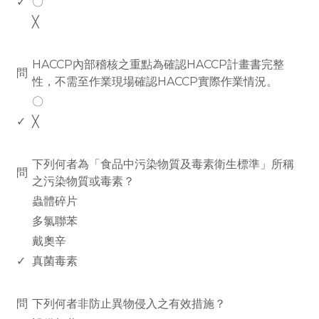
✓
〇
╳
www.rodiyer.com
HACCP內部稽核之重點為確認HACCP計畫書完整
問
性，不需至作業現場確認HACCP實際作業情況。
〇
✓
╳
www.rodiyer.com
下列何者為「食品中污染物質及毒素衛生標準」所稱
問
之污染物質或毒素？
蟲體碎片
多氯聯苯
戴奧辛
✓
真菌毒素
www.rodiyer.com
問
下列何者非防止異物侵入之有效措施？