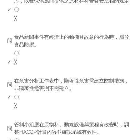
序，以確保供應商提供之原材料符合食安法相關規定
✓
〇
╳
www.rodiyer.com
食品新聞事件有經濟上的動機且故意的行為時，屬於
問
食品防禦。
〇
✓
╳
www.rodiyer.com
在危害分析工作表中，顯著性危害需建立防制措施，
問
非顯著性危害則不需建立。
✓
〇
╳
www.rodiyer.com
管制小組應在原物料、動線設備與製程有改變時，調
問
整HACCP計畫內容並確認系統有效性。