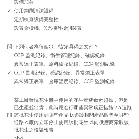
設備加蓋
✓
使用鋼刷清潔設備
定期檢查設備完整性
設置金檢機、X光機等檢測裝置
www.rodiyer.com
問
下列何者為每個CCP皆須具備之文件？
CCP 監測紀錄、衛生管理紀錄、確認紀錄
異常矯正表單、原料驗收紀錄、CCP 監測紀錄
✓
CCP 監測紀錄、確認紀錄、異常矯正表單
異常矯正表單、倉庫溫度紀錄、CCP 監測紀錄
www.rodiyer.com
某工廠發現花生醬中使用的花生黃麴毒素超標，但是
已生產並出貨，此時應進行哪些異常矯正措施？a.追蹤
問
該批花生使用到哪些產品 b.追蹤相關產品販售至哪些
通路 c.廠內立即停止使用該批花生 d.向供應商索取該
批花生之檢驗報告
abd