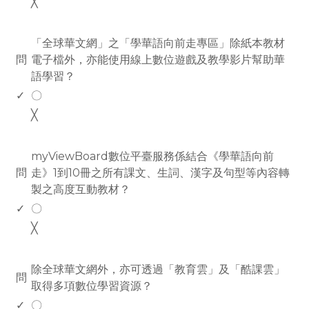
╳
www.rodiyer.com
「全球華文網」之「學華語向前走專區」除紙本教材
問
電子檔外，亦能使用線上數位遊戲及教學影片幫助華
語學習？
✓
〇
╳
www.rodiyer.com
myViewBoard數位平臺服務係結合《學華語向前
問
走》1到10冊之所有課文、生詞、漢字及句型等內容轉
製之高度互動教材？
✓
〇
╳
www.rodiyer.com
除全球華文網外，亦可透過「教育雲」及「酷課雲」
問
取得多項數位學習資源？
✓
〇