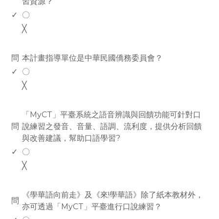
習資源？
✓
〇
╳
www.rodiyer.com
問
本計畫指導單位是中華民國僑務委員會？
✓
〇
╳
www.rodiyer.com
「MyCT」平臺系統之語音辨識與回饋功能可針對口
問
說練習之發音、音量、語調、流利度，提供分析回饋
與改善建議，幫助口語學習?
✓
〇
╳
www.rodiyer.com
《學華語向前走》及《來!學華語》除了紙本教材外，
問
亦可透過「MyCT」平臺進行口說練習？