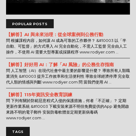
POPULAR POSTS
【解答】AI 與未來治理：從全球案例到公務行動
問 根據課程內容，如何讓 AI 成為可靠的工作夥伴？ &#10003 以「半
自動、可監督」的方式導入 AI 完全自動化，不需人工監督 完全由人工
操作，不使用 AI 需要大型專案或採購程序 www.rodiyer.com ...
【解答】好好用 AI：了解「AI 風險」的公務生存指南
問 人工智慧（AI）在現代社會中最主要的影響是什麼？ 導致所有人類職
業消失 &#10003 提升工作效率和生活便利性 導致全球經濟停滯 完全取
代人類的情感與判斷 www.rodiyer.com 問 當我們使用 AI ...
【解答】115年資訊安全教育訓練
問 下列有關於防範惡意程式入侵的保護措施，何者「不正確」？ 定期
更新作業系統 &#10003 下載安裝來源不明但免費提供的App 避免開啟
來路不明的電子郵件 安裝防毒軟體並定期更新病毒碼
www.rodiyer.com ...
TAGS