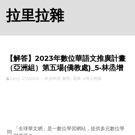
拉里拉雜
【解答】2023年數位華語文推廣計畫
（亞洲組）第五場(僑教處)_5-林烝增
Larry
2/15/2026
-
終身學習
,
解答
,
題庫
,
e等公務園
rodiyer.idv.tw 拉里拉雜
「全球華文網」是一數位學習網站，提供多元數位學
問