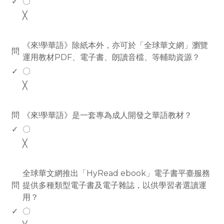
✓
〇
╳
www.rodiyer.com
《來!學華語》除紙本外，亦可於「全球華文網」瀏覽
問
運用教材PDF、電子書、朗讀音檔、等輔助資源？
✓
〇
╳
www.rodiyer.com
問
《來!學華語》是一套專為成人開發之華語教材？
✓
〇
╳
www.rodiyer.com
全球華文網推出「HyRead ebook」電子書平臺服務
問
提供多種類型電子書及電子雜誌，以供學習者選讀運
用？
✓
〇