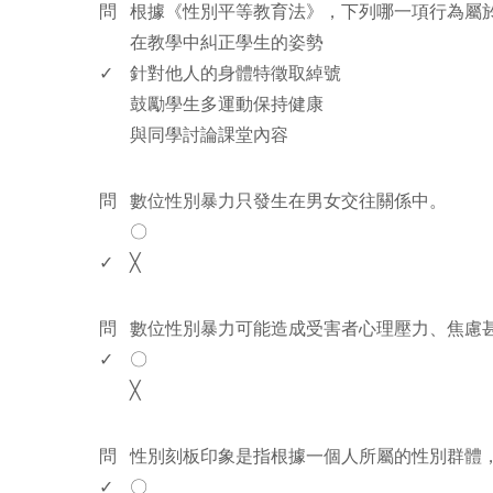
問
根據《性別平等教育法》，下列哪一項行為屬
在教學中糾正學生的姿勢
✓
針對他人的身體特徵取綽號
鼓勵學生多運動保持健康
與同學討論課堂內容
www.rodiyer.com
問
數位性別暴力只發生在男女交往關係中。
〇
✓
╳
www.rodiyer.com
問
數位性別暴力可能造成受害者心理壓力、焦慮
✓
〇
╳
www.rodiyer.com
問
性別刻板印象是指根據一個人所屬的性別群體
✓
〇