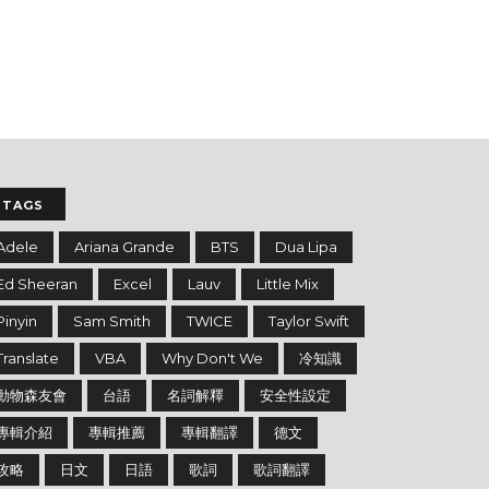
TAGS
Adele
Ariana Grande
BTS
Dua Lipa
Ed Sheeran
Excel
Lauv
Little Mix
Pinyin
Sam Smith
TWICE
Taylor Swift
Translate
VBA
Why Don't We
冷知識
動物森友會
台語
名詞解釋
安全性設定
專輯介紹
專輯推薦
專輯翻譯
德文
攻略
日文
日語
歌詞
歌詞翻譯