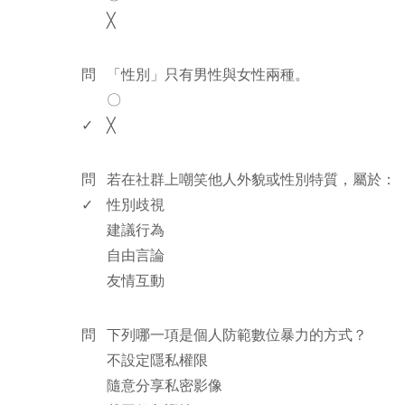
╳
www.rodiyer.com
問
「性別」只有男性與女性兩種。
〇
✓
╳
www.rodiyer.com
問
若在社群上嘲笑他人外貌或性別特質，屬於：
✓
性別歧視
建議行為
自由言論
友情互動
www.rodiyer.com
問
下列哪一項是個人防範數位暴力的方式？
不設定隱私權限
隨意分享私密影像