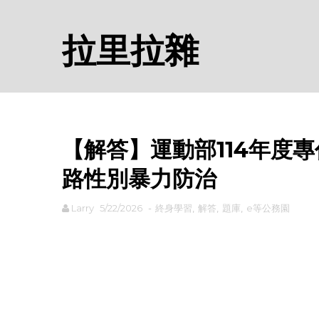
拉里拉雜
【解答】運動部114年度
路性別暴力防治
Larry
5/22/2026
-
終身學習
,
解答
,
題庫
,
e等公務園
rodiyer.idv.tw 拉里拉雜