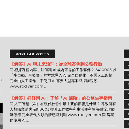
POPULAR POSTS
【解答】AI 與未來治理：從全球案例到公務行動
問 根據課程內容，如何讓 AI 成為可靠的工作夥伴？ &#10003 以
「半自動、可監督」的方式導入 AI 完全自動化，不需人工監督
n
完全由人工操作，不使用 AI 需要大型專案或採購程序
www.rodiyer.com ...
好
【解答】好好用 AI：了解「AI 風險」的公務生存指南
問 人工智慧（AI）在現代社會中最主要的影響是什麼？ 導致所有
人類職業消失 &#10003 提升工作效率和生活便利性 導致全球經
濟停滯 完全取代人類的情感與判斷 www.rodiyer.com 問 當我
們使用 AI ...