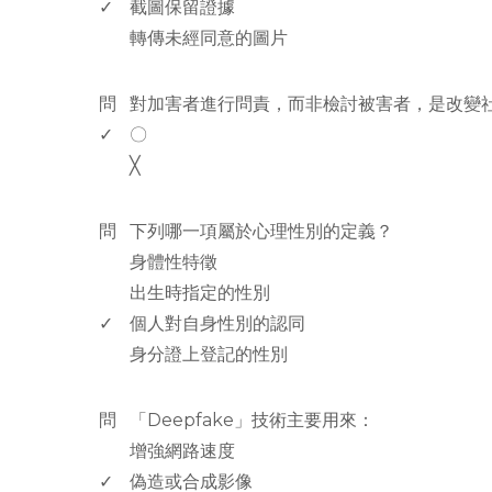
✓
截圖保留證據
轉傳未經同意的圖片
www.rodiyer.com
問
對加害者進行問責，而非檢討被害者，是改變
✓
〇
╳
www.rodiyer.com
問
下列哪一項屬於心理性別的定義？
身體性特徵
出生時指定的性別
✓
個人對自身性別的認同
身分證上登記的性別
www.rodiyer.com
問
「Deepfake」技術主要用來：
增強網路速度
✓
偽造或合成影像