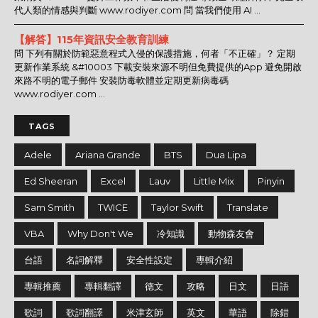
代人類的情感與判斷 www.rodiyer.com 問 當我們使用 AI ...
【解答】115年資訊安全教育訓練
問 下列有關於防範惡意程式入侵的保護措施，何者「不正確」？ 定期
更新作業系統 &#10003 下載安裝來源不明但免費提供的App 避免開啟
來路不明的電子郵件 安裝防毒軟體並定期更新病毒碼
www.rodiyer.com ...
TAGS
Adele
Ariana Grande
BTS
Dua Lipa
Ed Sheeran
Excel
Lauv
Little Mix
Pinyin
Sam Smith
TWICE
Taylor Swift
Translate
VBA
Why Don't We
冷知識
動物森友會
台語
名詞解釋
安全性設定
專輯介紹
專輯推薦
專輯翻譯
德文
攻略
日文
日語
歌詞
歌詞翻譯
米津玄師
英文
華語
除錯