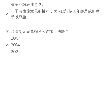
孩子不敢表達意見。
孩子有表達意見的權利，大人應該依其年齡及成熟度
✓
予以尊重。
www.rodiyer.com
問
台灣制定兒童權利公約施行法於？
2004
✓
2014
2024
rodiyer.idv.tw 拉里拉雜