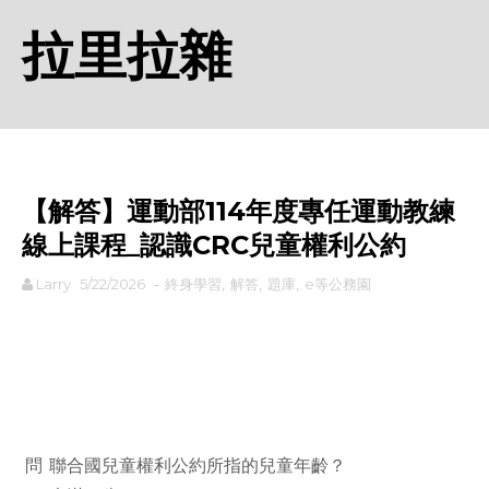
拉里拉雜
【解答】運動部114年度專任運動教練
線上課程_認識CRC兒童權利公約
Larry
5/22/2026
-
終身學習
,
解答
,
題庫
,
e等公務園
rodiyer.idv.tw 拉里拉雜
問
聯合國兒童權利公約所指的兒童年齡？