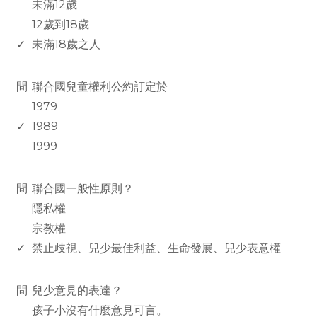
未滿12歲
12歲到18歲
✓
未滿18歲之人
www.rodiyer.com
問
聯合國兒童權利公約訂定於
1979
✓
1989
1999
www.rodiyer.com
問
聯合國一般性原則？
隱私權
宗教權
✓
禁止歧視、兒少最佳利益、生命發展、兒少表意權
www.rodiyer.com
問
兒少意見的表達？
孩子小沒有什麼意見可言。