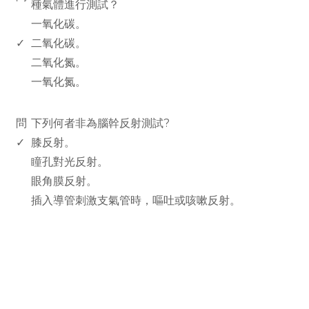
種氣體進行測試？
一氧化碳。
✓
二氧化碳。
二氧化氮。
一氧化氮。
www.rodiyer.com
問
下列何者非為腦幹反射測試?
✓
膝反射。
瞳孔對光反射。
眼角膜反射。
插入導管刺激支氣管時，嘔吐或咳嗽反射。
rodiyer.idv.tw 拉里拉雜