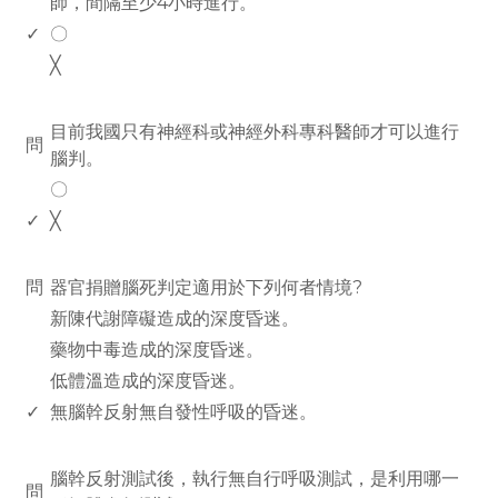
師，間隔至少4小時進行。
✓
〇
╳
www.rodiyer.com
目前我國只有神經科或神經外科專科醫師才可以進行
問
腦判。
〇
✓
╳
www.rodiyer.com
問
器官捐贈腦死判定適用於下列何者情境?
新陳代謝障礙造成的深度昏迷。
藥物中毒造成的深度昏迷。
低體溫造成的深度昏迷。
✓
無腦幹反射無自發性呼吸的昏迷。
www.rodiyer.com
腦幹反射測試後，執行無自行呼吸測試，是利用哪一
問