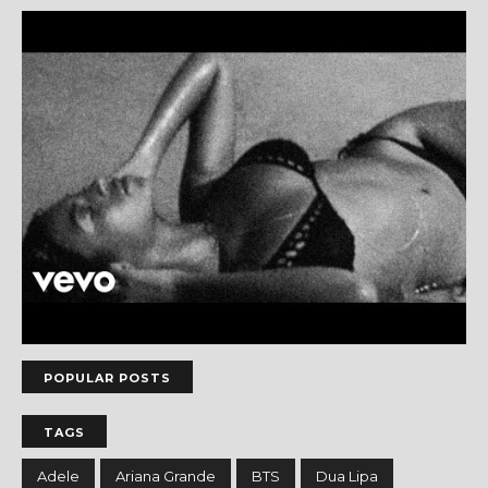
POPULAR POSTS
TAGS
Adele
Ariana Grande
BTS
Dua Lipa