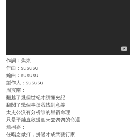
作詞：焦東
作曲：sususu
編曲：sususu
製作人：sususu
周震南：
翻越了幾個世紀才讀懂史記
翻閱了幾個事蹟我找到意義
太史公沒有分析誰的星宿命理
只是平鋪直敘幾個來去匆匆的命運
焉栩嘉：
任唱念做打，拼過才成武藝行家