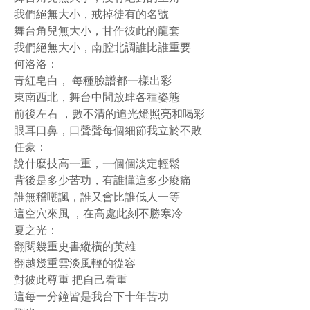
我們絕無大小，戒掉徒有的名號
舞台角兒無大小，甘作彼此的龍套
我們絕無大小，南腔北調誰比誰重要
何洛洛：
青紅皂白， 每種臉譜都一樣出彩
東南西北，舞台中間放肆各種姿態
前後左右 ，數不清的追光燈照亮和喝彩
眼耳口鼻，口聲聲每個細節我立於不敗
任豪：
說什麼技高一重，一個個淡定輕鬆
背後是多少苦功，有誰懂這多少痠痛
誰無稽嘲諷，誰又會比誰低人一等
這空穴來風 ，在高處此刻不勝寒冷
夏之光：
翻閱幾重史書縱橫的英雄
翻越幾重雲淡風輕的從容
對彼此尊重 把自己看重
這每一分鐘皆是我台下十年苦功