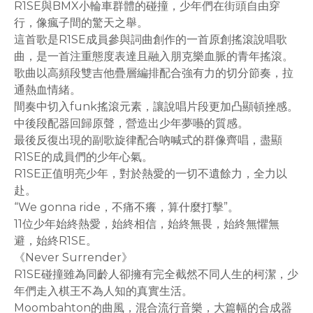
R1SE與BMX小輪車群體的碰撞，少年們在街頭自由穿
行，像瘋子間的驚天之舉。
這首歌是R1SE成員參與詞曲創作的一首原創搖滾說唱歌
曲，是一首注重態度表達且融入朋克樂血脈的青年搖滾。
歌曲以高頻段雙吉他疊層編排配合強有力的切分節奏，拉
通熱血情緒。
間奏中切入funk搖滾元素，讓說唱片段更加凸顯頓挫感。
中後段配器回歸原聲，營造出少年夢囈的質感。
最後反復出現的副歌旋律配合吶喊式的群像齊唱，盡顯
R1SE的成員們的少年心氣。
R1SE正值明亮少年，對於熱愛的一切不遺餘力，全力以
赴。
“We gonna ride，不痛不癢，算什麼打擊”。
11位少年始終熱愛，始終相信，始終無畏，始終無懼無
避，始終R1SE。
《Never Surrender》
R1SE碰撞雖為同齡人卻擁有完全截然不同人生的柯潔，少
年們走入棋王不為人知的真實生活。
Moombahton的曲風，混合流行音樂，大篇幅的合成器