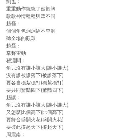
劉也：
重重動作統統了然於胸
款款神情種種與眾不同
趙磊：
個個角色炯炯絕不空洞
聽全場的觀眾
趙磊：
掌聲雷動
翟瀟聞：
角兒沒有誰小誰大(誰小誰大)
沒有誰被誰落下(被誰落下)
要各自穩紮穩打(穩紮穩打)
要共同驚豔四下(驚豔四下)
趙讓：
角兒沒有誰小誰大(誰小誰大)
又怎麼比個高下(比個高下)
要舞台盛開火花(盛開火花)
要彼此撐起天下(撐起天下)
周震南：