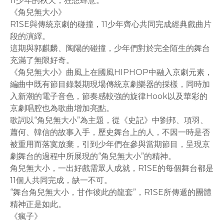
11少年的秋天，狂想肆意。
《角兒無大小》
R1SE與傳統京劇的碰撞，11少年齊心共同完成經典戲曲片
段的演繹。
這期與郭麒麟、陶陽的碰撞，少年們對於完全陌生的舞台
充滿了無限好奇。
《角兒無大小》曲風上在國風HIPHOP中融入京劇元素，
編曲中既有節目錄製期現場傳統京劇樂器的採樣，同時加
入新潮的電子音色，節奏感較強的旋律Hook以及華彩的
京劇唱腔也為歌曲增加亮點。
歌詞以“角兒無大小”為主題，從《史記》中劉邦、項羽、
蕭何、韓信的故事入手，歷史舞台上的人，不因一時是否
被重用而落寞放棄，引到少年們在參與當期節目，呈現京
劇舞台的過程中所展現的“角兒無大小”的精神。
角兒無大小，一出好戲需眾人成就，R1SE的每個舞台都是
11個人共同完成，缺一不可。
“舞台角兒無大小，甘作彼此的龍套”，R1SE所傳遞的團體
精神正是如此。
《瘋子》