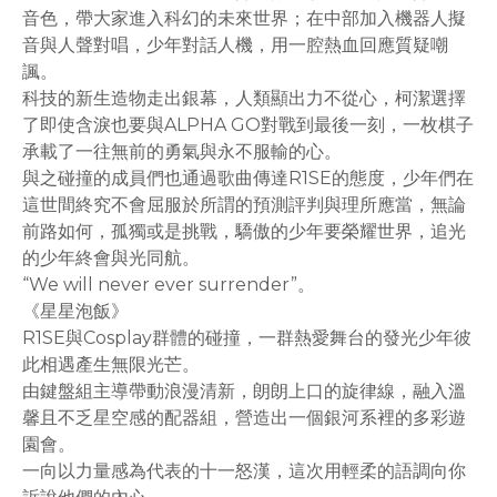
音色，帶大家進入科幻的未來世界；在中部加入機器人擬
音與人聲對唱，少年對話人機，用一腔熱血回應質疑嘲
諷。
科技的新生造物走出銀幕，人類顯出力不從心，柯潔選擇
了即使含淚也要與ALPHA GO對戰到最後一刻，一枚棋子
承載了一往無前的勇氣與永不服輸的心。
與之碰撞的成員們也通過歌曲傳達R1SE的態度，少年們在
這世間終究不會屈服於所謂的預測評判與理所應當，無論
前路如何，孤獨或是挑戰，驕傲的少年要榮耀世界，追光
的少年終會與光同航。
“We will never ever surrender”。
《星星泡飯》
R1SE與Cosplay群體的碰撞，一群熱愛舞台的發光少年彼
此相遇產生無限光芒。
由鍵盤組主導帶動浪漫清新，朗朗上口的旋律線，融入溫
馨且不乏星空感的配器組，營造出一個銀河系裡的多彩遊
園會。
一向以力量感為代表的十一怒漢，這次用輕柔的語調向你