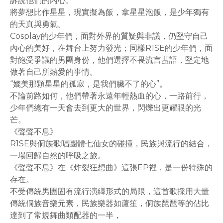
訴說他們的內心。
將夢想比作星星，現實擬為飯，拿星星泡飯，是少年獨有
的天真與勇氣。
Cosplay的少年們，面對外界的質疑與非議，仍堅守自己
內心的美好，在舞台上努力發光；同樣R1SE的少年們，面
對飽受爭議的男團身份，他們選擇不畏流言蜚語，堅定地
做著自己所熱愛的事情。
“媲美那顆星星的孤寂，是我們臟不了的心”。
不論前路如何，他們帶著永遠年輕熱血的心，一路前行，
少年們總有一天會去到更大的世界，閃爍出更耀眼的光
芒。
《聲聲不息》
R1SE與侗族歌唱團體七仙女的碰撞，民族與流行的結合，
一場回歸自然的呼吸之旅。
《聲聲不息》在《炸裂狂想曲》這張EP裡，是一份特殊的
存在。
不受傳統男團固有流行演繹形式的局限，這首歌採用大量
傳統侗族音樂元素，民族樂器如蘆笙，侗族琵琶等的佔比
達到了常規舞曲類配器的一半，