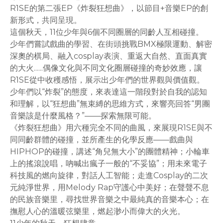
R1SE的第二張EP《炸裂狂想曲》，以節目+音樂EP的創
新形式，共同呈現。
這個秋天，11位少年與6個不同圈層的同齡人互相碰撞。
少年們嘗試戲曲的學習、在街頭挑戰BMX極限運動、解密
深奧的棋局、融入cosplay表演、重返大自然、直面真實
的大火......偶像文化與不同文化圈層碰撞的奇妙效應，讓
R1SE從中收穫感悟，展示出少年們的世界觀與價值觀。
少年們以“炸裂”的態度，來表達這一階段對於自我的認知
和理解，以“狂想曲”無束縛的思維方式，來響亮回答“男團
音樂該是什麼風格？”——探索無限可能。
《炸裂狂想曲》用六種完全不同的曲風，來展現R1SE與不
同同齡群體的碰撞，並所產生的化學反應——戲曲與
HIPHOP的碰撞，講述“角兒無大小”的團體精神；小輪車
上的搖滾說唱，吶喊出瘋子一般的“不妥協”；用未來電子
科技風的燃向旋律，對話人工智能；走進Cosplay的二次
元純淨世界，用Melody Rap守護心中美好；在聲聲不息
的民族音樂里，尋找世界音樂之中最純真的音樂本心；在
撫慰人心的溫暖弦樂里，燃起渺小而偉大的火光。