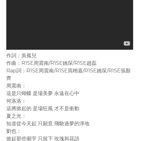
作詞：吳孤兒
作曲：R1SE周震南/R1SE姚琛/R1SE趙磊
Rap詞：R1SE周震南/R1SE焉栩嘉/R1SE姚琛/R1SE張顏
齊
周震南：
這是只蝴蝶 是場美夢 永遠在心中
何洛洛：
這將掀起的 是場狂風 才不是衝動
夏之光：
知道從今天起 只願意 飛馳過夢的淨地
劉也：
掀起那些廟宇 只留下 玫瑰和花語