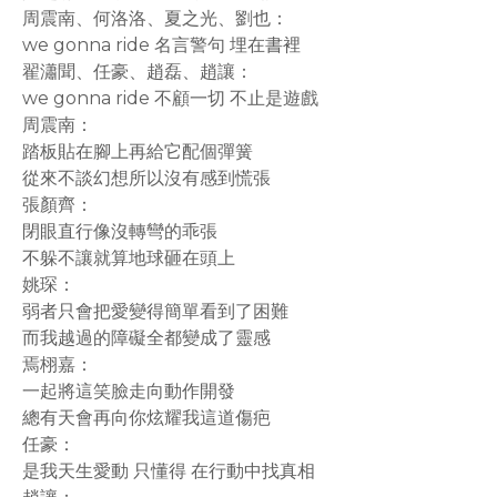
周震南、何洛洛、夏之光、劉也：
we gonna ride 名言警句 埋在書裡
翟瀟聞、任豪、趙磊、趙讓：
we gonna ride 不顧一切 不止是遊戲
周震南：
踏板貼在腳上再給它配個彈簧
從來不談幻想所以沒有感到慌張
張顏齊：
閉眼直行像沒轉彎的乖張
不躲不讓就算地球砸在頭上
姚琛：
弱者只會把愛變得簡單看到了困難
而我越過的障礙全都變成了靈感
焉栩嘉：
一起將這笑臉走向動作開發
總有天會再向你炫耀我這道傷疤
任豪：
是我天生愛動 只懂得 在行動中找真相