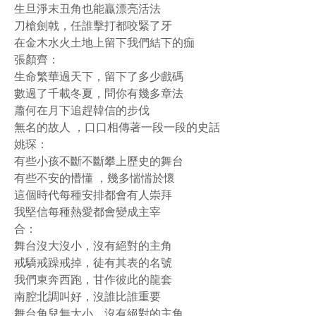
生旦淨末丑角也能贏漂亮活法
刀槍劍戟，任誰擊打都咬緊了牙
在金木水火土地上留下我們結下的痂
張顏齊：
生命繁華過天下，留下了多少戲碼
數過了千載冬夏，問你有幾多章法
蕭何在月下追趕韓信的步伐
無名的故人 ，口口相傳著一段一段的史話
姚琛：
有些小孩不斷不斷攀上歷史的舞台
有些不安的懵懂 ，幾多惴惴於懷
這個時代每種安排都會有人崇拜
我堅信每種熱愛都會變成主宰
合：
舞台沒大沒小，沒有絕對的主角
戒驕戒躁戒掉，徒有其表的名號
我們東奔西跑，甘作彼此的龍套
南腔北調叫好，沒誰比誰重要
舞台角兒無大小，沒有絕對的主角