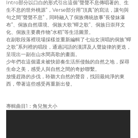
Intro部分以口白的形式引出這個“聲聲不息傳唱著的、生
生不息的世外桃源”，Verse部分用“頂真”的寫法，讓句與
句之間“聲聲不息”，同時融入了侗族傳統故事“長發妹瀑
布”、侗族自然環境、侗族大歌“蟬之歌”、侗族日崇拜文
化、侗族主要農作物“水稻”等生活圖景。
在副歌段落裡現場採樣並重新編輯了七仙女演唱的侗族“蟬
之歌”系列裡的唱段，通過詞語的漢譯及人聲旋律的更迭，
呈現出一副在山水間高歌的畫面。
少年們在這個還未被快節奏生活所侵蝕的自然之地，探尋
生命之美，感受人與自然之間的奇妙聯繫。
放慢趕路的步伐，聆聽大自然的聲音，找回最純淨的東
西，帶著這些感受再重新出發。
專輯曲目1：角兒無大小