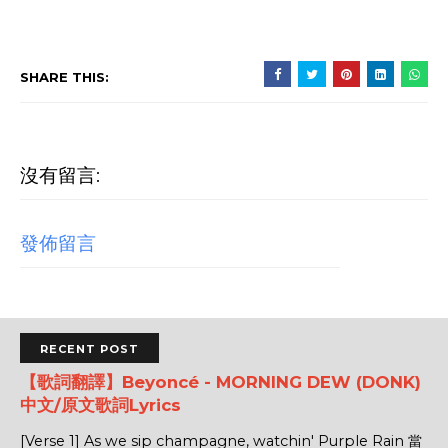
SHARE THIS:
沒有留言:
發佈留言
RECENT POST
【歌詞翻譯】Beyoncé - MORNING DEW (DONK)
中文/原文歌詞Lyrics
[Verse 1] As we sip champagne, watchin' Purple Rain 當