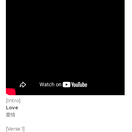
[Intro]
Love
愛情
[Verse 1]