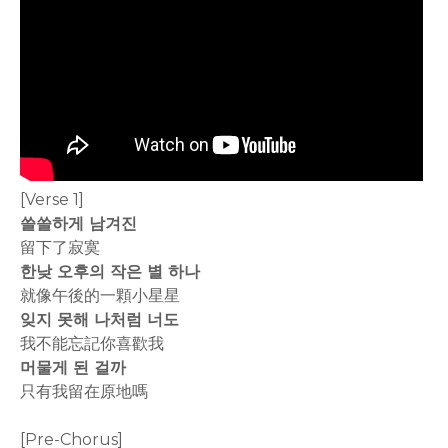
[Verse 1]
쓸쓸하게 남겨진
留下了寂寞
한낮 오후의 작은 별 하나
就像午後的一顆小星星
잊지 못해 나처럼 너도
我不能忘記你喜歡我
머물게 된 걸까
只有我留在原地嗎
[Pre-Chorus]