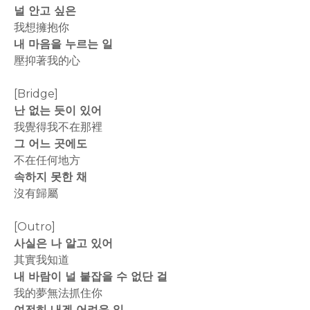
널 안고 싶은
我想擁抱你
내 마음을 누르는 일
壓抑著我的心
[Bridge]
난 없는 듯이 있어
我覺得我不在那裡
그 어느 곳에도
不在任何地方
속하지 못한 채
沒有歸屬
[Outro]
사실은 나 알고 있어
其實我知道
내 바람이 널 붙잡을 수 없단 걸
我的夢無法抓住你
여전히 내겐 어려운 일