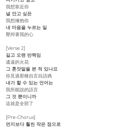
我想靠近你
널 안고 싶은
我想擁抱你
내 마음을 누르는 일
壓抑著我的心
[Verse 2]
길고 오랜 반짝임
遙遠的火花
그 혼잣말을 본 적 있나요
你見過那種自言自語媽
내가 할 수 있는 언어는
我所能說的語言
그 것 뿐이니까
這就是全部了
[Pre-Chorus]
먼지보다 훨씬 작은 점으로