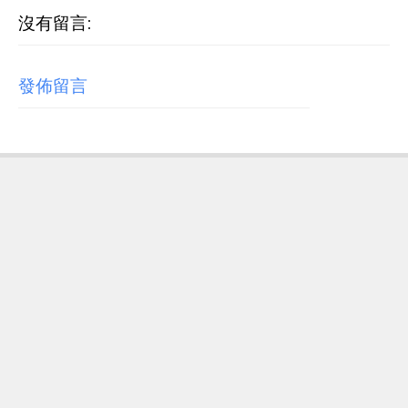
沒有留言:
發佈留言
RECENT POST
【歌詞翻譯】Beyoncé - MORNING DEW (DONK)
中文/原文歌詞Lyrics
[Verse 1] As we sip champagne, watchin' Purple Rain 當
我們一邊啜飲香檳，一邊看著《紫雨》 Body's insane, how
could you complain? 身材如此火辣，你還有什麼好抱怨的...