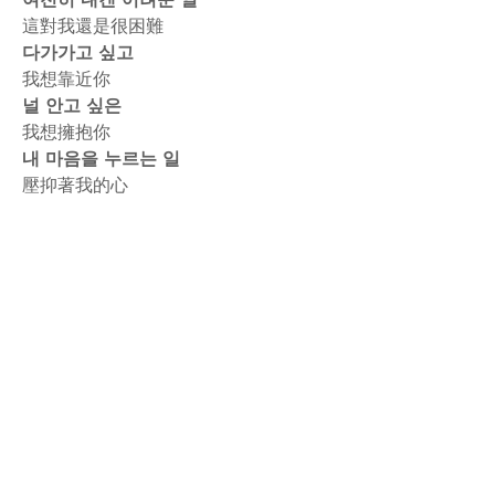
這對我還是很困難
다가가고 싶고
我想靠近你
널 안고 싶은
我想擁抱你
내 마음을 누르는 일
壓抑著我的心
rodiyer.idv.tw 拉里拉雜