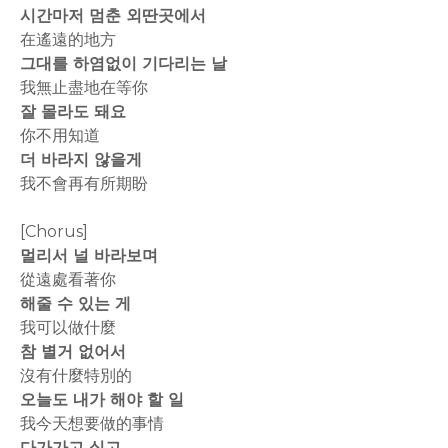
시간마저 멈춘 외딴곳에서
在遙遠的地方
그대를 하염없이 기다리는 날
我無止盡地在等你
잘 몰라도 돼요
你不用知道
더 바라지 않을게
我不會再有所期盼
[Chorus]
멀리서 널 바라보며
從遠處看著你
해줄 수 있는 게
我可以做什麼
참 별거 없어서
沒有什麼特別的
오늘도 내가 해야 할 일
我今天想要做的事情
다가가고 싶고