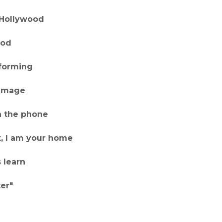
n Hollywood
ood
eforming
damage
on the phone
, I am your home
 learn
er"