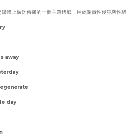
後在社交媒體上廣泛傳播的一個主題標籤，用於譴責性侵犯與性騷
⁣⁣⁣
ls away⁣
sterday
 regenerate
le day
m