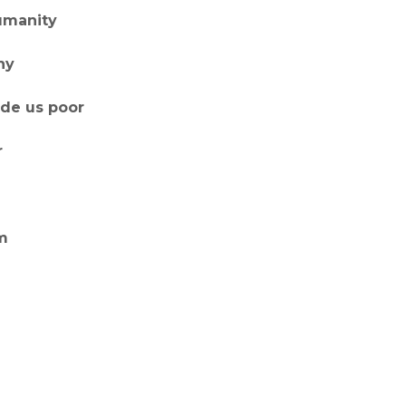
umanity
ny
ade us poor
r
m