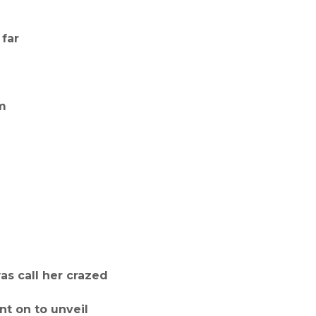
 far
m
 call her crazed⁣⁣⁣
 on to unveil⁣⁣⁣