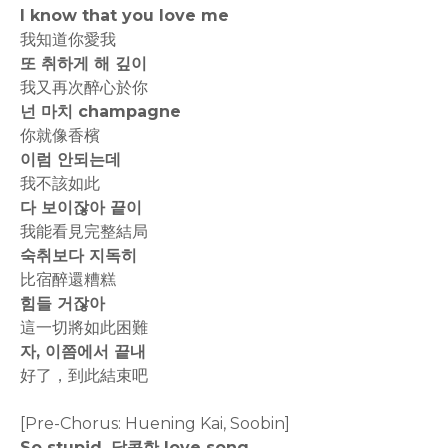
I know that you love me
我知道你愛我
또 취하게 해 깊이
我又再次醉心於你
넌 마치 champagne
你就像香檳
이럼 안되는데
我不該如此
다 보이잖아 끝이
我能看見完整結局
숙취보다 지독히
比宿醉還糟糕
힘들 거잖아
這一切將如此困難
자, 이쯤에서 끝내
好了，到此結束吧
[Pre-Chorus: Huening Kai, Soobin]
So stupid, 달콤한 love song