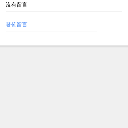
沒有留言:
發佈留言
RECENT POST
【歌詞翻譯】Beyoncé - MORNING DEW (DONK)
中文/原文歌詞Lyrics
[Verse 1] As we sip champagne, watchin' Purple Rain 當
我們一邊啜飲香檳，一邊看著《紫雨》 Body's insane, how
could you complain? 身材如此火辣，你還有什麼好抱怨的...