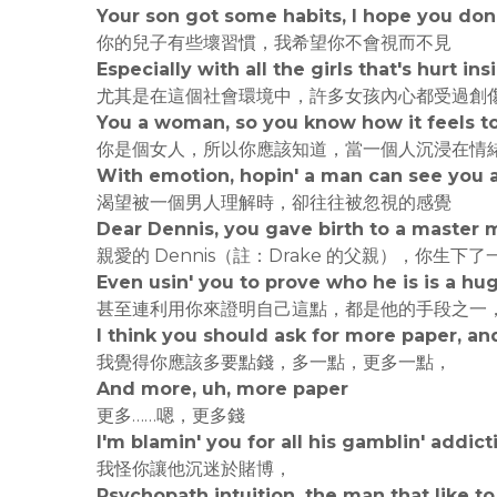
Your son got some habits, I hope you do
你的兒子有些壞習慣，我希望你不會視而不見
Especially with all the girls that's hurt in
尤其是在這個社會環境中，許多女孩內心都受過創
You a woman, so you know how it feels t
你是個女人，所以你應該知道，當一個人沉浸在情
With emotion, hopin' a man can see you 
渴望被一個男人理解時，卻往往被忽視的感覺
Dear Dennis, you gave birth to a master 
親愛的 Dennis（註：Drake 的父親），你生
Even usin' you to prove who he is is a hu
甚至連利用你來證明自己這點，都是他的手段之一
I think you should ask for more paper, a
我覺得你應該多要點錢，多一點，更多一點，
And more, uh, more paper
更多……嗯，更多錢
I'm blamin' you for all his gamblin' addict
我怪你讓他沉迷於賭博，
Psychopath intuition, the man that like to