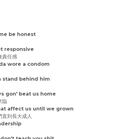
t me be honest
ot responsive
無責任感
ulda wore a condom
n stand behind him
ays gon' beat us home
來臨
t affect us until we grown
們直到長大成人
adership
don't teach you shit