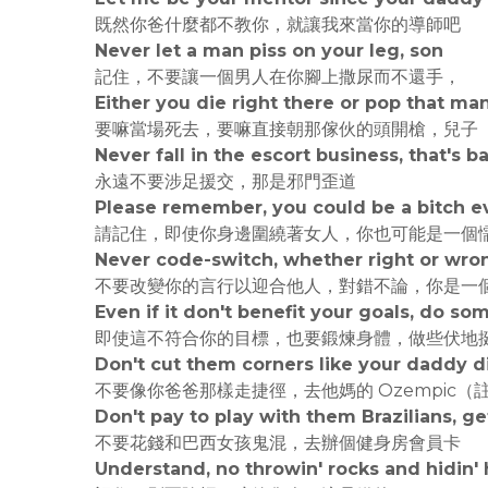
既然你爸什麼都不教你，就讓我來當你的導師吧
Never let a man piss on your leg, son
記住，不要讓一個男人在你腳上撒尿而不還手，
Either you die right there or pop that ma
要嘛當場死去，要嘛直接朝那傢伙的頭開槍，兒子
Never fall in the escort business, that's b
永遠不要涉足援交，那是邪門歪道
Please remember, you could be a bitch ev
請記住，即使你身邊圍繞著女人，你也可能是一個
Never code-switch, whether right or wron
不要改變你的言行以迎合他人，對錯不論，你是一
Even if it don't benefit your goals, do s
即使這不符合你的目標，也要鍛煉身體，做些伏地
Don't cut them corners like your daddy 
不要像你爸爸那樣走捷徑，去他媽的 Ozempic（
Don't pay to play with them Brazilians, 
不要花錢和巴西女孩鬼混，去辦個健身房會員卡
Understand, no throwin' rocks and hidin' 