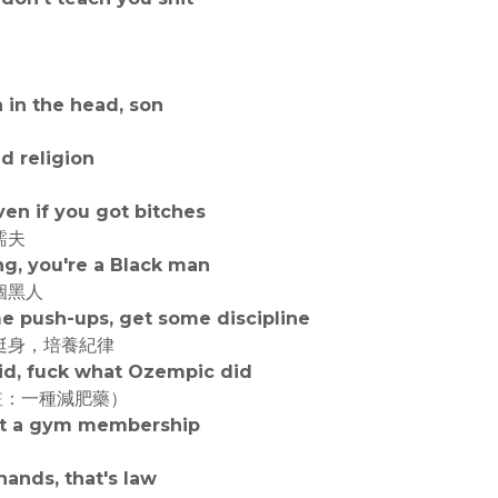
n in the head, son
ad religion
en if you got bitches
懦夫
g, you're a Black man
個黑人
ome push-ups, get some discipline
挺身，培養紀律
did, fuck what Ozempic did
註：一種減肥藥）
get a gym membership
hands, that's law