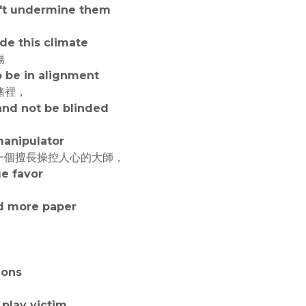
n't undermine them
side this climate
傷
o be in alignment
緒裡，
and not be blinded
manipulator
下了一個擅長操控人心的大師，
ge favor
，
nd more paper
ions
 play victim