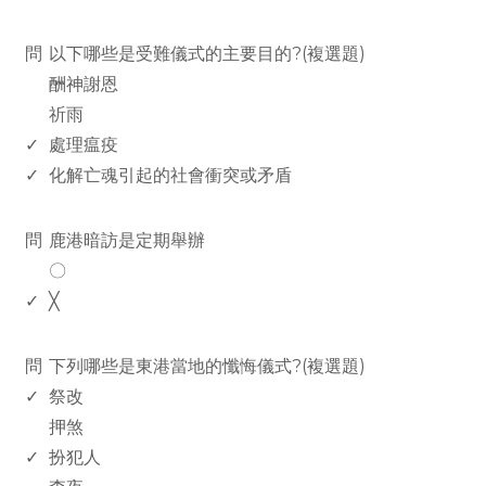
www.rodiyer.com
問
以下哪些是受難儀式的主要目的?(複選題)
酬神謝恩
祈雨
✓
處理瘟疫
✓
化解亡魂引起的社會衝突或矛盾
www.rodiyer.com
問
鹿港暗訪是定期舉辦
〇
✓
╳
www.rodiyer.com
問
下列哪些是東港當地的懺悔儀式?(複選題)
✓
祭改
押煞
✓
扮犯人