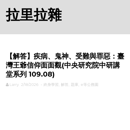
拉里拉雜
【解答】疾病、鬼神、受難與罪惡：臺
灣王爺信仰面面觀(中央研究院中研講
堂系列 109.08)
Larry
2/18/2026
-
終身學習
,
解答
,
題庫
,
e等公務園
rodiyer.idv.tw 拉里拉雜