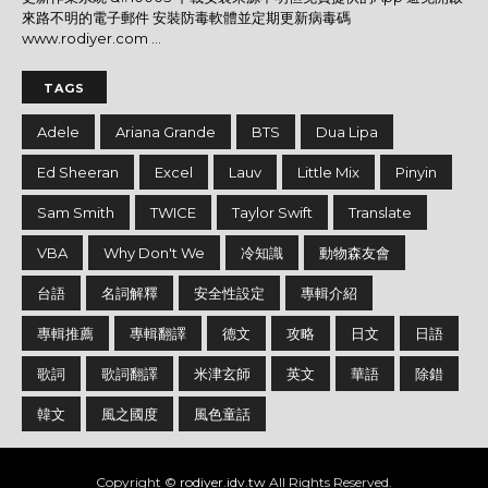
來路不明的電子郵件 安裝防毒軟體並定期更新病毒碼
www.rodiyer.com ...
TAGS
Adele
Ariana Grande
BTS
Dua Lipa
Ed Sheeran
Excel
Lauv
Little Mix
Pinyin
Sam Smith
TWICE
Taylor Swift
Translate
VBA
Why Don't We
冷知識
動物森友會
台語
名詞解釋
安全性設定
專輯介紹
專輯推薦
專輯翻譯
德文
攻略
日文
日語
歌詞
歌詞翻譯
米津玄師
英文
華語
除錯
韓文
風之國度
風色童話
Copyright ©
rodiyer.idv.tw
All Rights Reserved.