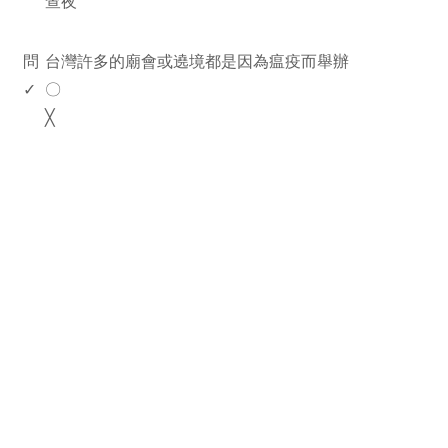
查夜
www.rodiyer.com
問
台灣許多的廟會或遶境都是因為瘟疫而舉辦
✓
〇
╳
rodiyer.idv.tw 拉里拉雜