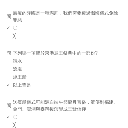
www.rodiyer.com
瘟疫的降臨是一種懲罰，我們需要透過懺悔儀式免除
問
罪惡
✓
〇
╳
www.rodiyer.com
問
下列哪一項屬於東港迎王祭典中的一部份?
請水
遶境
燒王船
✓
以上皆是
www.rodiyer.com
送瘟船儀式可能源自端午節龍舟習俗，流傳到福建、
問
金門、澎湖與臺灣後演變成王爺信仰
✓
〇
╳