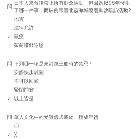
日本人來台後禁止所有廟會活動，但因為1898年發生
問
了哪一件事，而破例讓臺北霞海城隍廟重啟暗訪活動?
地震
法律允許
✓
鼠疫
茶商賺錢謝恩
www.rodiyer.com
問
下列哪一項是東港燒王船時的禁忌?
安靜快步離開
不可以回頭
緊閉門窗
✓
以上皆是
www.rodiyer.com
問
華人文化中的受難儀式屬於一種成年禮
〇
✓
╳