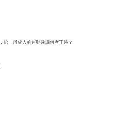
1e)，給一般成人的運動建議何者正確？
週