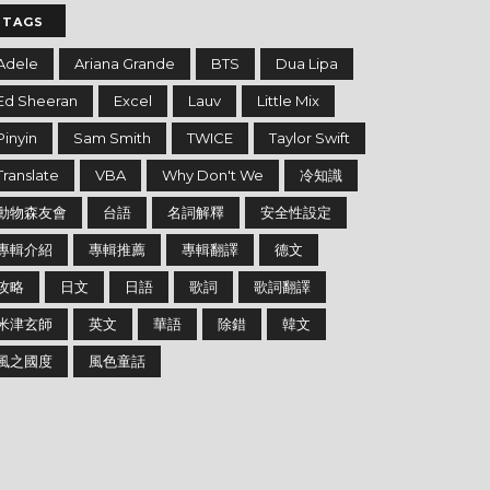
TAGS
Adele
Ariana Grande
BTS
Dua Lipa
Ed Sheeran
Excel
Lauv
Little Mix
Pinyin
Sam Smith
TWICE
Taylor Swift
Translate
VBA
Why Don't We
冷知識
動物森友會
台語
名詞解釋
安全性設定
專輯介紹
專輯推薦
專輯翻譯
德文
攻略
日文
日語
歌詞
歌詞翻譯
米津玄師
英文
華語
除錯
韓文
風之國度
風色童話