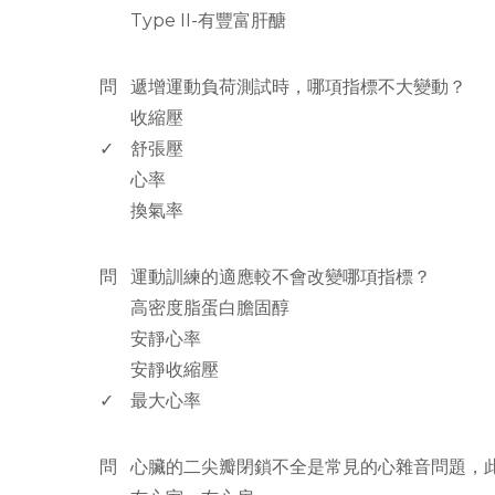
Type II-有豐富肝醣
www.rodiyer.com
問
遞增運動負荷測試時，哪項指標不大變動？
收縮壓
✓
舒張壓
心率
換氣率
www.rodiyer.com
問
運動訓練的適應較不會改變哪項指標？
高密度脂蛋白膽固醇
安靜心率
安靜收縮壓
✓
最大心率
www.rodiyer.com
問
心臟的二尖瓣閉鎖不全是常見的心雜音問題，