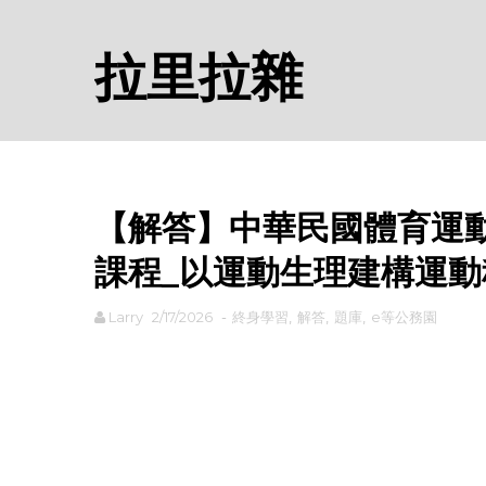
拉里拉雜
【解答】中華民國體育運動
課程_以運動生理建構運
Larry
2/17/2026
-
終身學習
,
解答
,
題庫
,
e等公務園
rodiyer.idv.tw 拉里拉雜