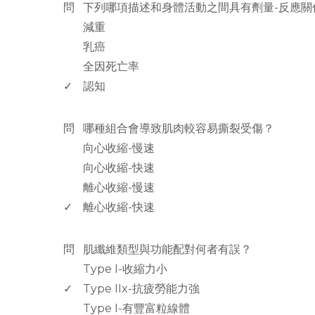
問
下列哪項描述和身體活動之間具有劑量-反應關
減重
乳癌
全因死亡率
✓
認知
www.rodiyer.com
問
哪種組合會導致肌肉較容易撕裂受傷？
向心收縮-慢速
向心收縮-快速
離心收縮-慢速
✓
離心收縮-快速
www.rodiyer.com
問
肌纖維類型與功能配對何者有誤？
Type I-收縮力小
✓
Type IIx-抗疲勞能力強
Type I-有豐富粒線體