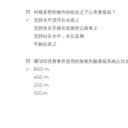
www.rodiyer.com
問
何種姿勢和條件的組合之下心率會最低？
✓
安靜水平漂浮在水面上
安靜坐在手握在低握把公路車上
安靜站在水中，水位及胸
平躺在床上
www.rodiyer.com
問
哪項田徑賽事所使用的無氧乳酸產能系統占比並
✓
800 m
400 m
200 m
100 m
rodiyer.idv.tw 拉里拉雜