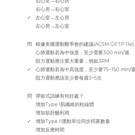
右心室→右心房
右心房→右心室
✓
左心室→左心房
左心房→左心室
www.rodiyer.com
問
根據美國運動醫學會的建議(ACSM GETP 1
心肺運動若為中強度，至少需要300 min/週
阻力運動應注重大重量，例如3RM
✓
心肺運動若為中高強度，至少要75~150 min/
阻力運動應該至少要每週3~5次
www.rodiyer.com
問
彈振式訓練有何好處？
增加Type I肌纖維的粒線體
增加肌肝醣利用
✓
增加Type II運動單位同步招募數量
增加反應時間