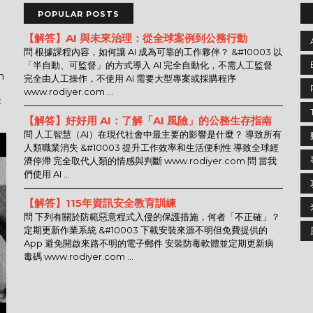
POPULAR POSTS
【解答】AI 與未來治理：從全球案例到公務行動
問 根據課程內容，如何讓 AI 成為可靠的工作夥伴？ &#10003 以
「半自動、可監督」的方式導入 AI 完全自動化，不需人工監督
n
完全由人工操作，不使用 AI 需要大型專案或採購程序
www.rodiyer.com ...
好
【解答】好好用 AI：了解「AI 風險」的公務生存指南
問 人工智慧（AI）在現代社會中最主要的影響是什麼？ 導致所有
人類職業消失 &#10003 提升工作效率和生活便利性 導致全球經
濟停滯 完全取代人類的情感與判斷 www.rodiyer.com 問 當我
們使用 AI ...
【解答】115年資訊安全教育訓練
問 下列有關於防範惡意程式入侵的保護措施，何者「不正確」？
定期更新作業系統 &#10003 下載安裝來源不明但免費提供的
App 避免開啟來路不明的電子郵件 安裝防毒軟體並定期更新病
毒碼 www.rodiyer.com ...