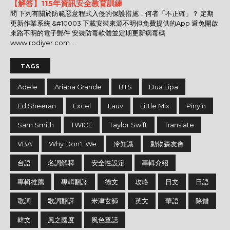
【解答】115年資訊安全教育訓練
問 下列有關於防範惡意程式入侵的保護措施，何者「不正確」？ 定期
更新作業系統 &#10003 下載安裝來源不明但免費提供的App 避免開啟
來路不明的電子郵件 安裝防毒軟體並定期更新病毒碼
www.rodiyer.com ...
TAGS
Adele
Ariana Grande
BTS
Dua Lipa
Ed Sheeran
Excel
Lauv
Little Mix
Pinyin
Sam Smith
TWICE
Taylor Swift
Translate
VBA
Why Don't We
冷知識
動物森友會
台語
名詞解釋
安全性設定
專輯介紹
專輯推薦
專輯翻譯
德文
攻略
日文
日語
歌詞
歌詞翻譯
米津玄師
英文
華語
除錯
韓文
風之國度
風色童話