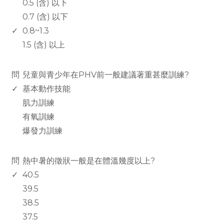
0.5 (含) 以下
0.7 (含) 以下
✓
0.8~1.3
1.5 (含) 以上
www.rodiyer.com
問
兒童與青少年在PHV前一般建議著重甚麼訓練?
✓
基本動作技能
肌力訓練
有氧訓練
爆發力訓練
www.rodiyer.com
問
熱中暑的徵狀一般是在體溫幾度以上?
✓
40.5
39.5
38.5
37.5