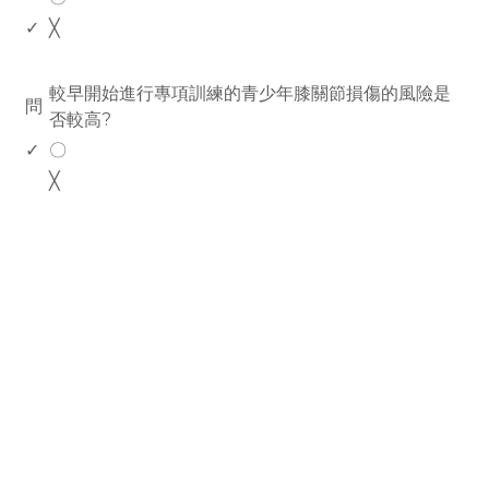
✓
╳
www.rodiyer.com
較早開始進行專項訓練的青少年膝關節損傷的風險是
問
否較高?
✓
〇
╳
rodiyer.idv.tw 拉里拉雜