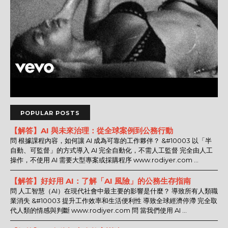
POPULAR POSTS
【解答】AI 與未來治理：從全球案例到公務行動
問 根據課程內容，如何讓 AI 成為可靠的工作夥伴？ &#10003 以「半
自動、可監督」的方式導入 AI 完全自動化，不需人工監督 完全由人工
操作，不使用 AI 需要大型專案或採購程序 www.rodiyer.com ...
【解答】好好用 AI：了解「AI 風險」的公務生存指南
問 人工智慧（AI）在現代社會中最主要的影響是什麼？ 導致所有人類職
業消失 &#10003 提升工作效率和生活便利性 導致全球經濟停滯 完全取
代人類的情感與判斷 www.rodiyer.com 問 當我們使用 AI ...