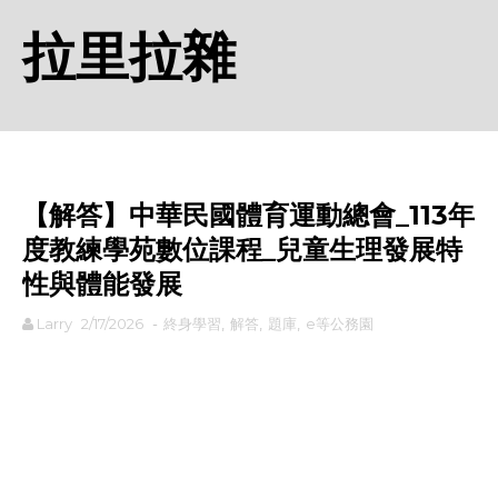
拉里拉雜
【解答】中華民國體育運動總會_113年
度教練學苑數位課程_兒童生理發展特
性與體能發展
Larry
2/17/2026
-
終身學習
,
解答
,
題庫
,
e等公務園
rodiyer.idv.tw 拉里拉雜