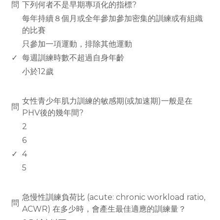
問
下列何者不是早期專項化的指標?
每年持續８個月或全年參加參加密集的訓練或有組織
的比賽
只參加一項運動，排除其他運動
✓
每週訓練時數不超過自身年齡
小於12歲
www.rodiyer.com
女性青少年肌力訓練的敏感期(或加速期)一般是在
問
PHV後的幾年間?
2
6
✓
4
5
www.rodiyer.com
急慢性訓練負荷比 (acute: chronic workload ratio,
問
ACWR) 在多少時，會產生最佳適應的訓練量？