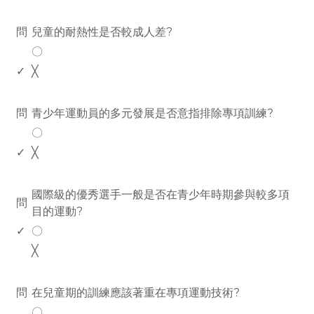
www.rodiyer.com
問
兒童的耐熱性是否較成人差?
〇
✓
╳
www.rodiyer.com
問
青少年運動員的多元發展是否意指排除專項訓練?
〇
✓
╳
www.rodiyer.com
國際級的優秀選手一般是否在青少年時期參與較多項
問
目的運動?
✓
〇
╳
www.rodiyer.com
問
在兒童期的訓練應該著重在專項運動技術?
〇