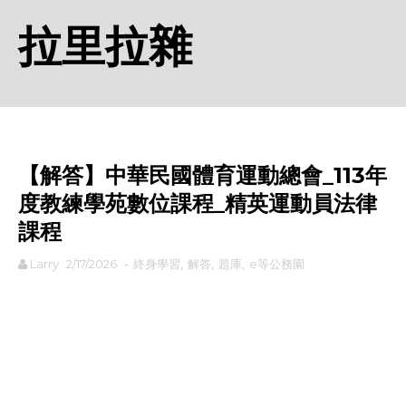
拉里拉雜
【解答】中華民國體育運動總會_113年
度教練學苑數位課程_精英運動員法律
課程
Larry
2/17/2026
-
終身學習
,
解答
,
題庫
,
e等公務園
rodiyer.idv.tw 拉里拉雜