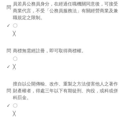
員若具公務員身分，在經過任職機關同意後，可接受
問
商業代言，不受「公務員服務法」有關經營商業及兼
職規定之限制。
✓
〇
╳
www.rodiyer.com
問
商標無需經註冊，即可取得商標權。
〇
✓
╳
www.rodiyer.com
擅自以公開傳輸、改作、重製之方法侵害他人之著作
問
財產權者，得處三年以下有期徒刑、拘役，或科或併
科罰金。
✓
〇
╳
www.rodiyer.com