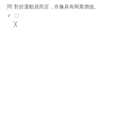
問
對於運動員而言，肖像具有商業價值。
✓
〇
╳
rodiyer.idv.tw 拉里拉雜