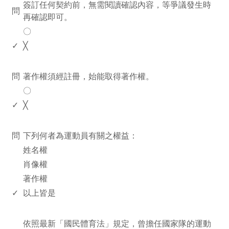
簽訂任何契約前，無需閱讀確認內容，等爭議發生時
問
再確認即可。
〇
✓
╳
www.rodiyer.com
問
著作權須經註冊，始能取得著作權。
〇
✓
╳
www.rodiyer.com
問
下列何者為運動員有關之權益：
姓名權
肖像權
著作權
✓
以上皆是
www.rodiyer.com
依照最新「國民體育法」規定，曾擔任國家隊的運動