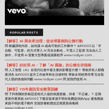
POPULAR POSTS
【解答】AI 與未來治理：從全球案例到公務行動
問 根據課程內容，如何讓 AI 成為可靠的工作夥伴？ &#10003 以「半
自動、可監督」的方式導入 AI 完全自動化，不需人工監督 完全由人工
操作，不使用 AI 需要大型專案或採購程序 www.rodiyer.com ...
【解答】好好用 AI：了解「AI 風險」的公務生存指南
問 人工智慧（AI）在現代社會中最主要的影響是什麼？ 導致所有人類職
業消失 &#10003 提升工作效率和生活便利性 導致全球經濟停滯 完全取
代人類的情感與判斷 www.rodiyer.com 問 當我們使用 AI ...
【解答】115年資訊安全教育訓練
問 下列有關於防範惡意程式入侵的保護措施，何者「不正確」？ 定期
更新作業系統 &#10003 下載安裝來源不明但免費提供的App 避免開啟
來路不明的電子郵件 安裝防毒軟體並定期更新病毒碼
www.rodiyer.com ...