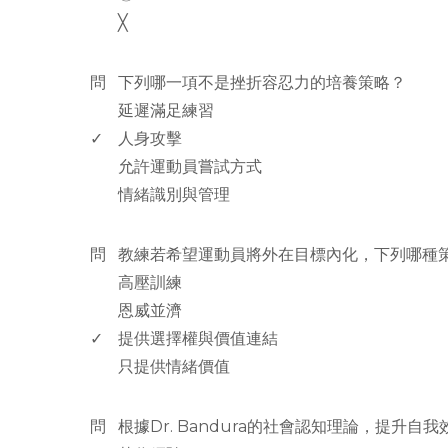
╳
www.rodiyer.com
問
下列哪一項不是挫折容忍力的培養策略？
延遲滿足練習
✓
人身攻擊
允許運動員嘗試方式
情緒識別與管理
www.rodiyer.com
問
教練若希望運動員將外在目標內化，下列哪種
高壓訓練
恩威並濟
✓
提供選擇權與價值連結
只提供情緒價值
www.rodiyer.com
問
根據Dr. Bandura的社會認知理論，提升自