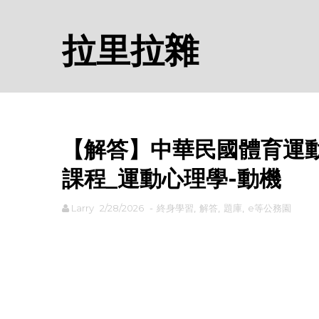
拉里拉雜
【解答】中華民國體育運動
課程_運動心理學-動機
Larry
2/28/2026
-
終身學習
,
解答
,
題庫
,
e等公務園
rodiyer.idv.tw 拉里拉雜