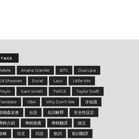
TAGS
Adele
Ariana Grande
BTS
Dua Lipa
Ed Sheeran
Excel
Lauv
Little Mix
Pinyin
Sam Smith
TWICE
Taylor Swift
Translate
VBA
Why Don't We
冷知識
動物森友會
台語
名詞解釋
安全性設定
專輯介紹
專輯推薦
專輯翻譯
德文
攻略
日文
日語
歌詞
歌詞翻譯