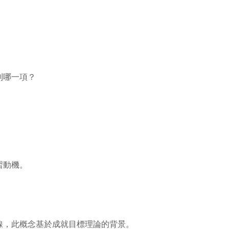
列哪一項？
習動機。
線，此概念基於成就目標理論的背景。