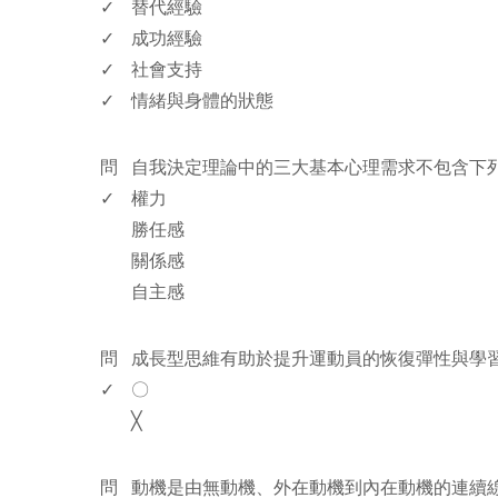
✓
替代經驗
✓
成功經驗
✓
社會支持
✓
情緒與身體的狀態
www.rodiyer.com
問
自我決定理論中的三大基本心理需求不包含下
✓
權力
勝任感
關係感
自主感
www.rodiyer.com
問
成長型思維有助於提升運動員的恢復彈性與學
✓
〇
╳
www.rodiyer.com
問
動機是由無動機、外在動機到內在動機的連續