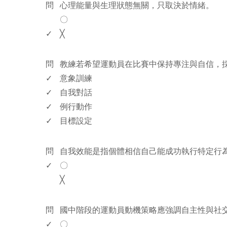
問
心理能量與生理狀態無關，只取決於情緒。
〇
✓
╳
www.rodiyer.com
問
教練若希望運動員在比賽中保持專注與自信，
✓
意象訓練
✓
自我對話
✓
例行動作
✓
目標設定
www.rodiyer.com
問
自我效能是指個體相信自己能成功執行特定行
✓
〇
╳
www.rodiyer.com
問
國中階段的運動員動機策略應強調自主性與社
✓
〇