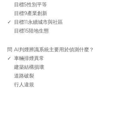
目標5性別平等
目標9產業創新
✓
目標11永續城市與社區
目標15陸地生態
www.rodiyer.com
問
AI判煙辨識系統主要用於偵測什麼？
✓
車輛排煙異常
建築結構損壞
道路破裂
行人違規
rodiyer.idv.tw 拉里拉雜