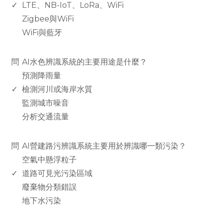
✓
LTE、NB-IoT、LoRa、WiFi
Zigbee與WiFi
WiFi與藍牙
www.rodiyer.com
問
AI水色辨識系統的主要用途是什麼？
預測降雨量
✓
檢測河川或海岸水質
監測城市噪音
分析交通流量
www.rodiyer.com
問
AI營建路污辨識系統主要用於辨識哪一類污染？
空氣中懸浮粒子
✓
道路可見光污染區域
廢棄物分類錯誤
地下水污染
www.rodiyer.com