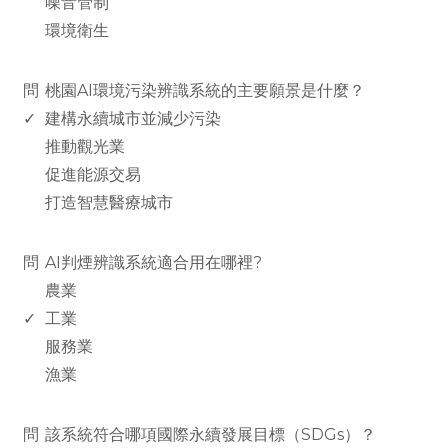
噪音管制
環境衛生
www.rodiyer.com
問
桃園AI環境污染辨識系統的主要願景是什麼？
✓
建構永續城市並減少污染
推動觀光業
促進能源交易
打造智慧醫療城市
www.rodiyer.com
問
AI判煙辨識系統適合用在哪裡?
農業
✓
工業
服務業
漁業
www.rodiyer.com
問
該系統符合哪項國際永續發展目標（SDGs）？