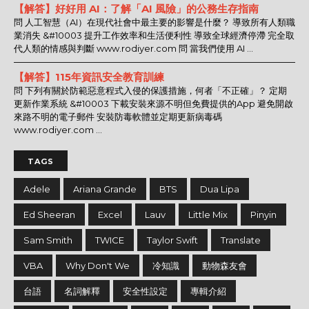
【解答】好好用 AI：了解「AI 風險」的公務生存指南
問 人工智慧（AI）在現代社會中最主要的影響是什麼？ 導致所有人類職
業消失 &#10003 提升工作效率和生活便利性 導致全球經濟停滯 完全取
代人類的情感與判斷 www.rodiyer.com 問 當我們使用 AI ...
【解答】115年資訊安全教育訓練
問 下列有關於防範惡意程式入侵的保護措施，何者「不正確」？ 定期
更新作業系統 &#10003 下載安裝來源不明但免費提供的App 避免開啟
來路不明的電子郵件 安裝防毒軟體並定期更新病毒碼
www.rodiyer.com ...
TAGS
Adele
Ariana Grande
BTS
Dua Lipa
Ed Sheeran
Excel
Lauv
Little Mix
Pinyin
Sam Smith
TWICE
Taylor Swift
Translate
VBA
Why Don't We
冷知識
動物森友會
台語
名詞解釋
安全性設定
專輯介紹