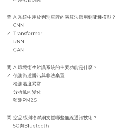
www.rodiyer.com
問
AI系統中用於判別車牌的演算法應用到哪種模型？
CNN
✓
Transformer
RNN
GAN
www.rodiyer.com
問
AI環境衛生辨識系統的主要功能是什麼？
✓
偵測街道髒污與非法棄置
檢測溫度異常
分析風向變化
監測PM2.5
www.rodiyer.com
問
空品感測物聯網支援哪些無線通訊技術？
5G與Bluetooth