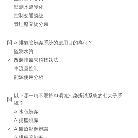
監測水溫變化
控制交通號誌
管理廢棄物分類
www.rodiyer.com
問
AI排氣管辨識系統的應用目的為何？
監測水質
✓
改裝排氣管科技執法
車流量控制
能源使用分析
www.rodiyer.com
以下哪一項不屬於AI環境污染辨識系統的七大子系
問
統？
AI水色辨識
AI揚塵辨識
✓
AI醫療影像辨識
AI排氣管辨識