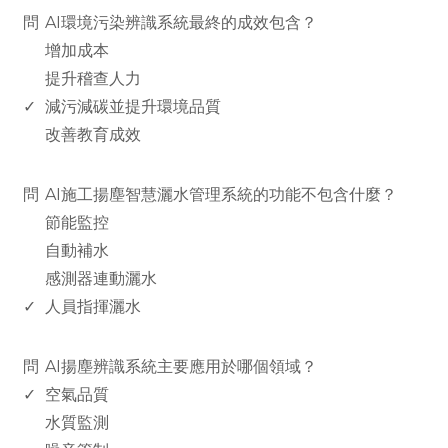
問
AI環境污染辨識系統最終的成效包含？
增加成本
提升稽查人力
✓
減污減碳並提升環境品質
改善教育成效
www.rodiyer.com
問
AI施工揚塵智慧灑水管理系統的功能不包含什麼？
節能監控
自動補水
感測器連動灑水
✓
人員指揮灑水
www.rodiyer.com
問
AI揚塵辨識系統主要應用於哪個領域？
✓
空氣品質
水質監測