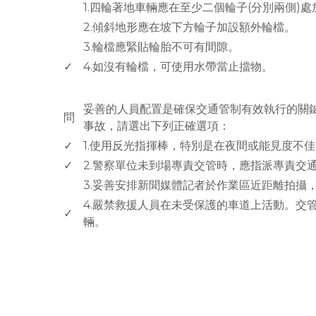
1.四輪著地車輛應在至少二個輪子(分別兩側)
2.傾斜地形應在坡下方輪子加設額外輪檔。
3.輪檔應緊貼輪胎不可有間隙。
✓
4.如沒有輪檔，可使用水帶當止擋物。
www.rodiyer.com
妥善的人員配置是確保交通管制有效執行的關
問
事故，請選出下列正確選項：
✓
1.使用反光指揮棒，特別是在夜間或能見度不
✓
2.警察單位未到場專責交管時，應指派專責交
3.妥善安排新聞媒體記者於作業區近距離拍攝
4.嚴禁救援人員在未受保護的車道上活動。交
✓
輛。
rodiyer.idv.tw 拉里拉雜