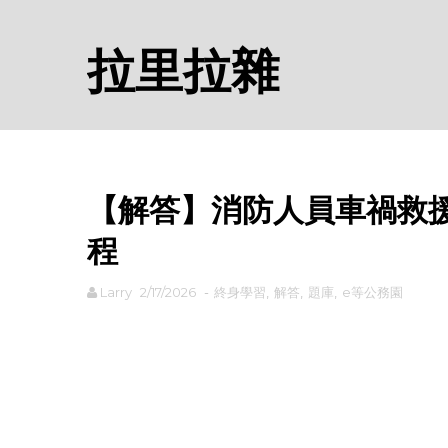
拉里拉雜
【解答】消防人員車禍救援認
程
Larry
2/17/2026
-
終身學習
,
解答
,
題庫
,
e等公務園
rodiyer.idv.tw 拉里拉雜