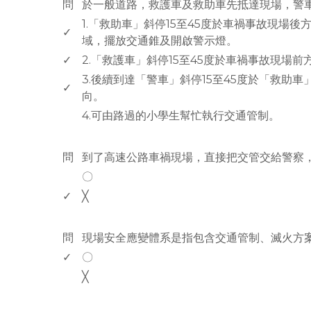
問
於一般道路，救護車及救助車先抵達現場，警
1.「救助車」斜停15至45度於車禍事故現場
✓
域，擺放交通錐及開啟警示燈。
✓
2.「救護車」斜停15至45度於車禍事故現場
3.後續到達「警車」斜停15至45度於「救助
✓
向。
4.可由路過的小學生幫忙執行交通管制。
www.rodiyer.com
問
到了高速公路車禍現場，直接把交管交給警察
〇
✓
╳
www.rodiyer.com
問
現場安全應變體系是指包含交通管制、滅火方
✓
〇
╳
www.rodiyer.com