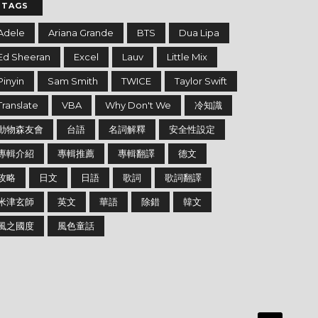
TAGS
Adele
Ariana Grande
BTS
Dua Lipa
Ed Sheeran
Excel
Lauv
Little Mix
Pinyin
Sam Smith
TWICE
Taylor Swift
Translate
VBA
Why Don't We
冷知識
動物森友會
台語
名詞解釋
安全性設定
專輯介紹
專輯推薦
專輯翻譯
德文
攻略
日文
日語
歌詞
歌詞翻譯
米津玄師
英文
華語
除錯
韓文
風之國度
風色童話