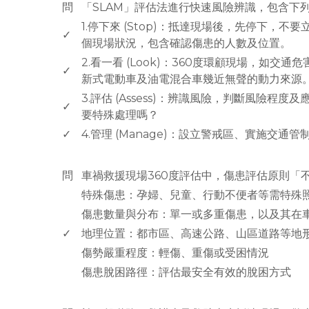
問
「SLAM」評估法進行快速風險辨識，包含下
1.停下來 (Stop)：抵達現場後，先停下，
✓
個現場狀況，包含確認傷患的人數及位置。
2.看一看 (Look)：360度環顧現場，如
✓
新式電動車及油電混合車幾近無聲的動力來源
3.評估 (Assess)：辨識風險，判斷風險
✓
要特殊處理嗎？
✓
4.管理 (Manage)：設立警戒區、實施交
www.rodiyer.com
問
車禍救援現場360度評估中，傷患評估原則「
特殊傷患：孕婦、兒童、行動不便者等需特殊
傷患數量與分布：單一或多重傷患，以及其在
✓
地理位置：都市區、高速公路、山區道路等地
傷勢嚴重程度：輕傷、重傷或受困情況
傷患脫困路徑：評估最安全有效的脫困方式
www.rodiyer.com