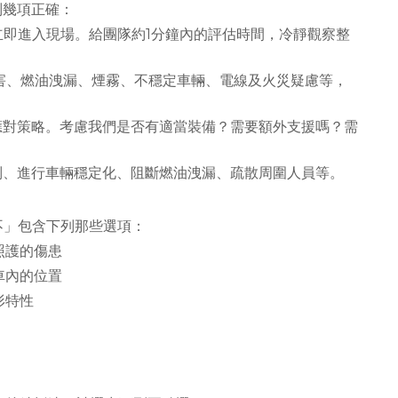
列幾項正確：
不要立即進入現場。給團隊約1分鐘內的評估時間，冷靜觀察整
交通危害、燃油洩漏、煙霧、不穩定車輛、電線及火災疑慮等，
。
程度及應對策略。考慮我們是否有適當裝備？需要額外支援嗎？需
通管制、進行車輛穩定化、阻斷燃油洩漏、疏散周圍人員等。
不」包含下列那些選項：
照護的傷患
車內的位置
形特性