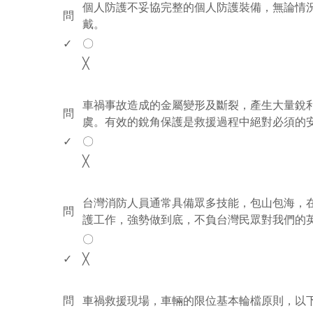
個人防護不妥協完整的個人防護裝備，無論情
問
戴。
✓
〇
╳
www.rodiyer.com
車禍事故造成的金屬變形及斷裂，產生大量銳
問
虞。有效的銳角保護是救援過程中絕對必須的
✓
〇
╳
www.rodiyer.com
台灣消防人員通常具備眾多技能，包山包海，
問
護工作，強勢做到底，不負台灣民眾對我們的
〇
✓
╳
www.rodiyer.com
問
車禍救援現場，車輛的限位基本輪檔原則，以