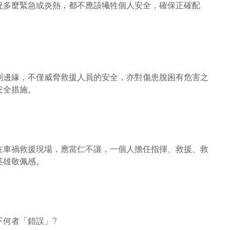
況多麼緊急或炎熱，都不應該犧牲個人安全，確保正確配
利邊緣，不僅威脅救援人員的安全，亦對傷患脫困有危害之
安全措施。
在車禍救援現場，應當仁不讓，一個人擔任指揮、救援、救
英雄敬佩感。
下何者「錯誤」?