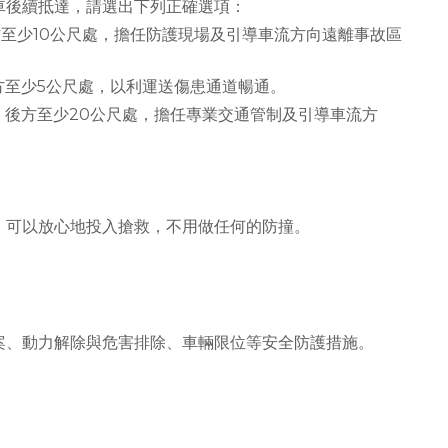
車後續抵達，請選出下列正確選項：
後方至少10公尺處，擔任防護現場及引導車流方向遠離事故區
前方至少5公尺處，以利運送傷患通道暢通。
車」後方至少20公尺處，擔任專業交通管制及引導車流方
，可以放心地投入搶救，不用做任何的防撞。
案、動力解除與危害排除、車輛限位等安全防護措施。