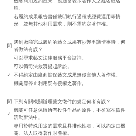
機關利用履約成果，應適當表示著作人之姓名或名
稱。
若履約成果報告書僅載明執行過程或經費運用等情
形，並無其他利用需求，則不需約定著作權。
www.rodiyer.com
遇到廠商完成履約的藝文成果有抄襲爭議情事時，何
問
者做法有誤？
可以尋求藝文法律服務平台諮詢。
可以循司法救濟提起訴訟。
✓
不得約定由廠商擔保藝文成果無侵害他人著作權。
機關應停止利用疑有侵權之著作。
www.rodiyer.com
問
下列有關機關辦理藝文徵件的規定何者有誤？
機關可任意保留所有投件作品的原件，不須寫在徵件
✓
活動辦法中。
專用於特殊用途的需求且具排他性者，可以約定由機
關、法人取得著作財產權。