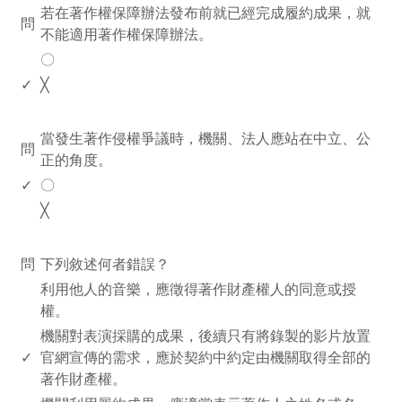
若在著作權保障辦法發布前就已經完成履約成果，就
問
不能適用著作權保障辦法。
〇
✓
╳
www.rodiyer.com
當發生著作侵權爭議時，機關、法人應站在中立、公
問
正的角度。
✓
〇
╳
www.rodiyer.com
問
下列敘述何者錯誤？
利用他人的音樂，應徵得著作財產權人的同意或授
權。
機關對表演採購的成果，後續只有將錄製的影片放置
✓
官網宣傳的需求，應於契約中約定由機關取得全部的
著作財產權。