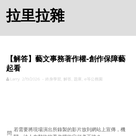
拉里拉雜
【解答】藝文事務著作權-創作保障藝
起看
Larry
2/19/2026
-
終身學習
,
解答
,
題庫
,
e等公務園
rodiyer.idv.tw 拉里拉雜
若需要將現場演出所錄製的影片放到網站上宣傳，機
問