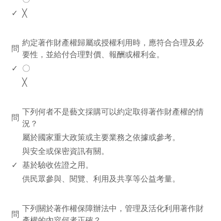
✓
╳
www.rodiyer.com
約定著作財產權歸屬或授權利用時，應符合合理及必
問
要性，並給付合理對價、報酬或權利金。
✓
〇
╳
www.rodiyer.com
下列何者不是藝文採購可以約定取得著作財產權的情
問
況？
屬於國家重大政策或主要業務之依據或參考。
與安全或保密資訊有關。
✓
基於驗收佐證之用。
供民眾參與、閱覽、利用及共享等公益考量。
www.rodiyer.com
下列關於著作權保障辦法中，管理及活化利用著作財
問
產權的內容何者正確？