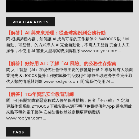
POPULAR POSTS
【解答】AI 與未來治理：從全球案例到公務行動
問 根據課程內容，如何讓 AI 成為可靠的工作夥伴？ &#10003 以「半
自動、可監督」的方式導入 AI 完全自動化，不需人工監督 完全由人工
操作，不使用 AI 需要大型專案或採購程序 www.rodiyer.com ...
【解答】好好用 AI：了解「AI 風險」的公務生存指南
問 人工智慧（AI）在現代社會中最主要的影響是什麼？ 導致所有人類職
業消失 &#10003 提升工作效率和生活便利性 導致全球經濟停滯 完全取
代人類的情感與判斷 www.rodiyer.com 問 當我們使用 AI ...
【解答】115年資訊安全教育訓練
問 下列有關於防範惡意程式入侵的保護措施，何者「不正確」？ 定期
更新作業系統 &#10003 下載安裝來源不明但免費提供的App 避免開啟
來路不明的電子郵件 安裝防毒軟體並定期更新病毒碼
www.rodiyer.com ...
TAGS