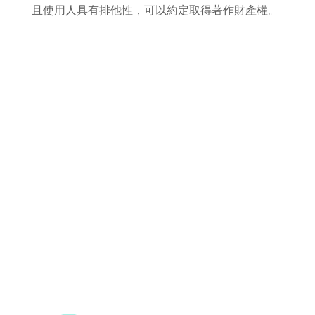
且使用人具有排他性，可以約定取得著作財產權。
rodiyer.idv.tw 拉里拉雜