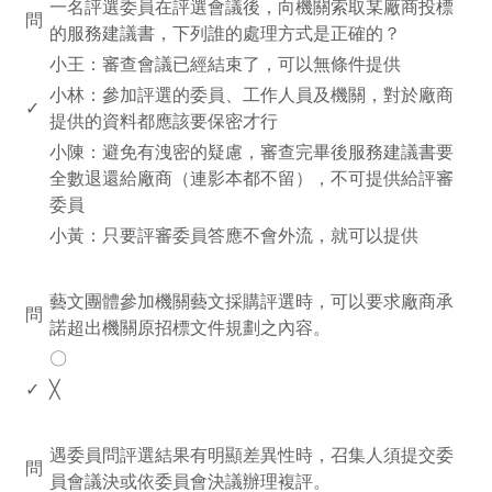
一名評選委員在評選會議後，向機關索取某廠商投標
問
的服務建議書，下列誰的處理方式是正確的？
小王：審查會議已經結束了，可以無條件提供
小林：參加評選的委員、工作人員及機關，對於廠商
✓
提供的資料都應該要保密才行
小陳：避免有洩密的疑慮，審查完畢後服務建議書要
全數退還給廠商（連影本都不留），不可提供給評審
委員
小黃：只要評審委員答應不會外流，就可以提供
www.rodiyer.com
藝文團體參加機關藝文採購評選時，可以要求廠商承
問
諾超出機關原招標文件規劃之內容。
〇
✓
╳
www.rodiyer.com
遇委員問評選結果有明顯差異性時，召集人須提交委
問
員會議決或依委員會決議辦理複評。