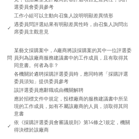
選委員會委員參考
工作小組可以主動向召集人說明明顯差異情形
遇委員問評選結果有明顯差異性時，由召集人詢問出
✓
席委員主觀意見
www.rodiyer.com
某藝文採購案中，A廠商將該採購案的其中一位評選委
問
員列為該廠商服務建議書中的工作成員，且有取得其
同意書。何者為非？
各機關於遴聘採購評選委員時，應同時將「採購評選
委員須知」提供委員參考
該評選委員應辭職或由機關解聘
應於招標文件中規定，投標廠商的服務建議書中所呈
現的工作成員，如有不屬該廠商的人員，須取得其同
意書
依《採購評選委員會審議規則》第14條之1規定，機關
✓
得決標於該廠商