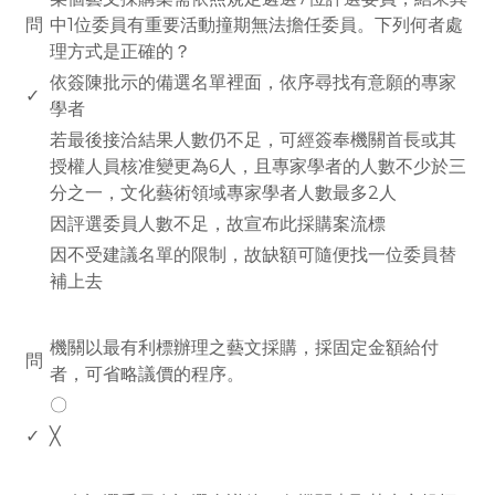
問
中1位委員有重要活動撞期無法擔任委員。下列何者處
理方式是正確的？
依簽陳批示的備選名單裡面，依序尋找有意願的專家
✓
學者
若最後接洽結果人數仍不足，可經簽奉機關首長或其
授權人員核准變更為6人，且專家學者的人數不少於三
分之一，文化藝術領域專家學者人數最多2人
因評選委員人數不足，故宣布此採購案流標
因不受建議名單的限制，故缺額可隨便找一位委員替
補上去
www.rodiyer.com
機關以最有利標辦理之藝文採購，採固定金額給付
問
者，可省略議價的程序。
〇
✓
╳
www.rodiyer.com