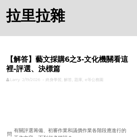
拉里拉雜
【解答】藝文採購6之3-文化機關看這
裡-評選、決標篇
Larry
2/19/2026
-
終身學習
,
解答
,
題庫
,
e等公務園
rodiyer.idv.tw 拉里拉雜
有關評選籌備、初審作業和議價作業各階段應進行的
問