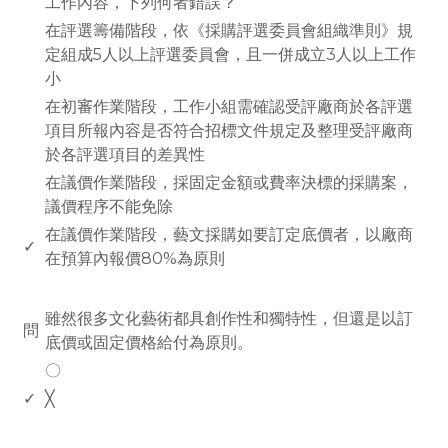
工作內容，下列何者錯誤？
在評選籌備階段，依《採購評選委員會組織準則》規
定組成5人以上評選委員會，且一併成立3人以上工作
小
在初審作業階段，工作小組需確認受評廠商於各評選
項目所報內容是否符合招標文件規定及整理受評廠商
於各評選項目的差異性
在議價作業階段，採固定金額或費率決標的採購案，
議價程序不能免除
在議價作業階段，藝文採購如要訂定底價者，以廠商
✓
在預算內報價80%為原則
www.rodiyer.com
雖然很多文化藝術都具創作性和獨特性，但還是以訂
問
底價或固定價格給付為原則。
〇
✓
╳
www.rodiyer.com