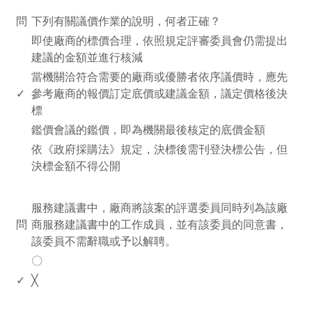
www.rodiyer.com
問
下列有關議價作業的說明，何者正確？
即使廠商的標價合理，依照規定評審委員會仍需提出
建議的金額並進行核減
當機關洽符合需要的廠商或優勝者依序議價時，應先
✓
參考廠商的報價訂定底價或建議金額，議定價格後決
標
鑑價會議的鑑價，即為機關最後核定的底價金額
依《政府採購法》規定，決標後需刊登決標公告，但
決標金額不得公開
www.rodiyer.com
服務建議書中，廠商將該案的評選委員同時列為該廠
問
商服務建議書中的工作成員，並有該委員的同意書，
該委員不需辭職或予以解聘。
〇
✓
╳
www.rodiyer.com