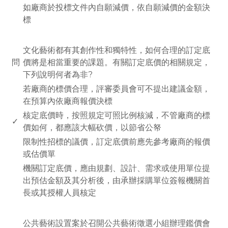
如廠商於投標文件內自願減價，依自願減價的金額決
標
www.rodiyer.com
文化藝術都有其創作性和獨特性，如何合理的訂定底
問
價將是相當重要的課題。有關訂定底價的相關規定，
下列說明何者為非?
若廠商的標價合理，評審委員會可不提出建議金額，
在預算內依廠商報價決標
核定底價時，按照規定可照比例核減，不管廠商的標
✓
價如何，都應該大幅砍價，以節省公帑
限制性招標的議價，訂定底價前應先參考廠商的報價
或估價單
機關訂定底價，應由規劃、設計、需求或使用單位提
出預估金額及其分析後，由承辦採購單位簽報機關首
長或其授權人員核定
www.rodiyer.com
公共藝術設置案於召開公共藝術徵選小組辦理鑑價會