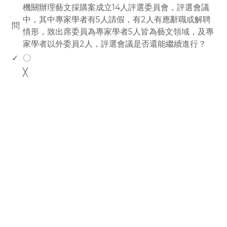
機關辦理藝文採購案成立14人評選委員會，評選會議
中，其中專家學者有5人請假，有2人有應辭職或解聘
問
情形，致出席委員為專家學者5人皆為藝文領域，及專
家學者以外委員2人，評選會議是否還能繼續進行？
✓
〇
╳
rodiyer.idv.tw 拉里拉雜