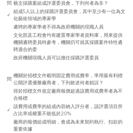
問
藝文採購案組成評選委員會，下列何者為非？
組成5人以上的採購評選委員會，其中至少有一位為文
✓
化藝術領域的專家學
遴聘的專家學者不得為政府機關的現職人員
文化部及工程會均有建置專家學者資料庫，用來提供
機關遴聘委員時參考，機關仍可就其採購案件特性遴
聘適合的委
政府機關現職人員可以擔任採購評選委員
www.rodiyer.com
機關於招標文件載明固定費用或費率，準用最有利標
問
公開評選優勝廠商者，下列敘述何者錯誤？
得於招標文件規定廠商報價超過該費用或費率者為不
合格標
該費用或費率的組成內容納入評分者，該評選項目所
✓
占比率或權重不能低於20%
廠商的報價組成明細，會成為未來契約執行、扣款的
重要依據