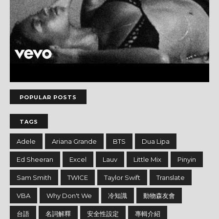
POPULAR POSTS
TAGS
Adele
Ariana Grande
BTS
Dua Lipa
Ed Sheeran
Excel
Lauv
Little Mix
Pinyin
Sam Smith
TWICE
Taylor Swift
Translate
VBA
Why Don't We
冷知識
動物森友會
台語
名詞解釋
安全性設定
專輯介紹