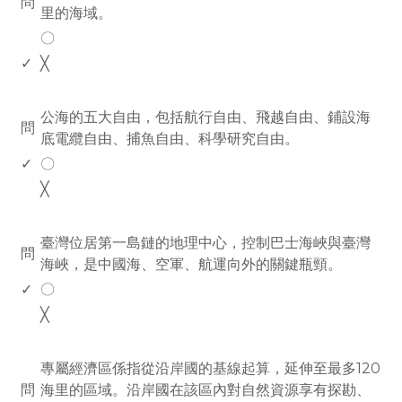
問
里的海域。
〇
✓
╳
www.rodiyer.com
公海的五大自由，包括航行自由、飛越自由、鋪設海
問
底電纜自由、捕魚自由、科學研究自由。
✓
〇
╳
www.rodiyer.com
臺灣位居第一島鏈的地理中心，控制巴士海峽與臺灣
問
海峽，是中國海、空軍、航運向外的關鍵瓶頸。
✓
〇
╳
www.rodiyer.com
專屬經濟區係指從沿岸國的基線起算，延伸至最多120
問
海里的區域。沿岸國在該區內對自然資源享有探勘、