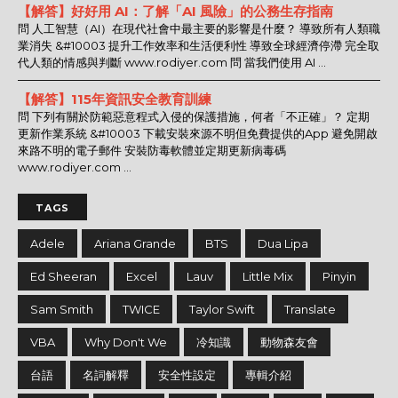
【解答】好好用 AI：了解「AI 風險」的公務生存指南
問 人工智慧（AI）在現代社會中最主要的影響是什麼？ 導致所有人類職
業消失 &#10003 提升工作效率和生活便利性 導致全球經濟停滯 完全取
代人類的情感與判斷 www.rodiyer.com 問 當我們使用 AI ...
【解答】115年資訊安全教育訓練
問 下列有關於防範惡意程式入侵的保護措施，何者「不正確」？ 定期
更新作業系統 &#10003 下載安裝來源不明但免費提供的App 避免開啟
來路不明的電子郵件 安裝防毒軟體並定期更新病毒碼
www.rodiyer.com ...
TAGS
Adele
Ariana Grande
BTS
Dua Lipa
Ed Sheeran
Excel
Lauv
Little Mix
Pinyin
Sam Smith
TWICE
Taylor Swift
Translate
VBA
Why Don't We
冷知識
動物森友會
台語
名詞解釋
安全性設定
專輯介紹