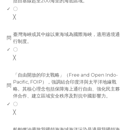
括自基線起至200海里的海底區域。
✓
〇
╳
www.rodiyer.com
臺灣海峽或其中線以東海域為國際海峽，適用過境通
問
行制度。
✓
〇
╳
www.rodiyer.com
「自由開放的印太戰略」（Free and Open Indo-
Pacific, FOIP），強調結合印度洋與太平洋地緣戰
問
略。其核心理念包括保障海上通行自由、強化民主夥
伴合作、建立區域安全秩序及對抗中國影響力。
✓
〇
╳
www.rodiyer.com
船舶燃油導致我國領海海域海洋污染是適用我國領海