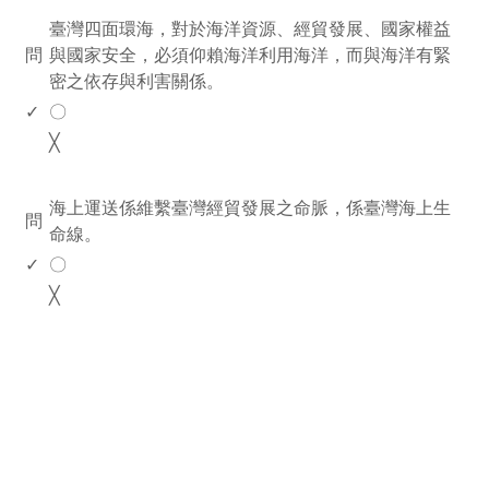
臺灣四面環海，對於海洋資源、經貿發展、國家權益
問
與國家安全，必須仰賴海洋利用海洋，而與海洋有緊
密之依存與利害關係。
✓
〇
╳
www.rodiyer.com
海上運送係維繫臺灣經貿發展之命脈，係臺灣海上生
問
命線。
✓
〇
╳
rodiyer.idv.tw 拉里拉雜