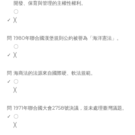
開發、保育與管理的主權性權利。
〇
✓
╳
www.rodiyer.com
問
1980年聯合國漢堡規則公約被譽為「海洋憲法」。
〇
✓
╳
www.rodiyer.com
問
海商法的法源來自國際硬、軟法規範。
✓
〇
╳
www.rodiyer.com
問
1971年聯合國大會2758號決議，並未處理臺灣議題。
✓
〇
╳
www.rodiyer.com