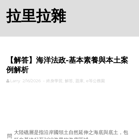
拉里拉雜
【解答】海洋法政-基本素養與本土案
例解析
Larry
2/16/2026
-
終身學習
,
解答
,
題庫
,
e等公務園
rodiyer.idv.tw 拉里拉雜
大陸礁層是指沿岸國領土自然延伸之海底與底土，包
問