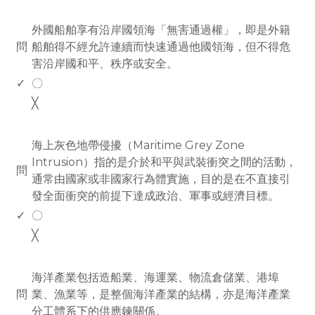
www.rodiyer.com
外國船舶享有沿岸國領海「無害通過權」，即是外籍
問
船舶得不經允許連續而快速通過他國領海，但不得危
害沿岸國和平、秩序或安全。
✓
〇
╳
www.rodiyer.com
海上灰色地帶侵擾（Maritime Grey Zone
Intrusion）指的是介於和平與武裝衝突之間的活動，
問
通常由國家或非國家行為體實施，目的是在不直接引
發全面衝突的前提下達成政治、軍事或經濟目標。
✓
〇
╳
www.rodiyer.com
海洋產業包括造船業、海運業、物流倉儲業、港埠
問
業、漁業等，是整個海洋產業的結構，亦是海洋產業
分工體系下的供應鍊關係。