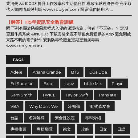
業消失 &#10003 提升工作效率和生活便利性 導致全球經濟停滯 完全取
代人類的情感與判斷 www.rodiyer.com 問 當我們使用 AI ...
【解答】115年資訊安全教育訓練
問 下列有關於防範惡意程式入侵的保護措施，何者「不正確」？ 定期
更新作業系統 &#10003 下載安裝來源不明但免費提供的App 避免開啟
來路不明的電子郵件 安裝防毒軟體並定期更新病毒碼
www.rodiyer.com ...
TAGS
Adele
Ariana Grande
BTS
Dua Lipa
Ed Sheeran
Excel
Lauv
Little Mix
Pinyin
Sam Smith
TWICE
Taylor Swift
Translate
VBA
Why Don't We
冷知識
動物森友會
台語
名詞解釋
安全性設定
專輯介紹
專輯推薦
專輯翻譯
德文
攻略
日文
日語