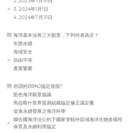
2. 2023年7月31日
✓
3. 2024年1月1日
4. 2024年7月31日
www.rodiyer.com
問
海洋基本法有三大願景，下列何者為非？
生態永續
海域安全
✓
自由平等
產業繁榮
www.rodiyer.com
問
所謂的BBNJ協定係指?
藍色海洋願景協議
馬拉喀什世界貿易組織協定修正議定書
促進永續發展之海洋科學
聯合國海洋法公約下國家管轄外區域海洋生物多樣性
✓
保育及永續利用協定