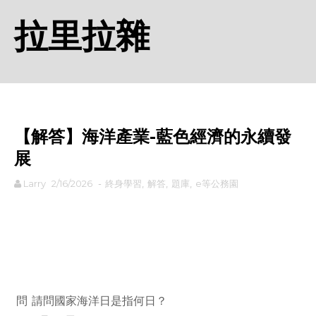
拉里拉雜
【解答】海洋產業-藍色經濟的永續發
展
Larry
2/16/2026
-
終身學習
,
解答
,
題庫
,
e等公務園
rodiyer.idv.tw 拉里拉雜
問
請問國家海洋日是指何日？