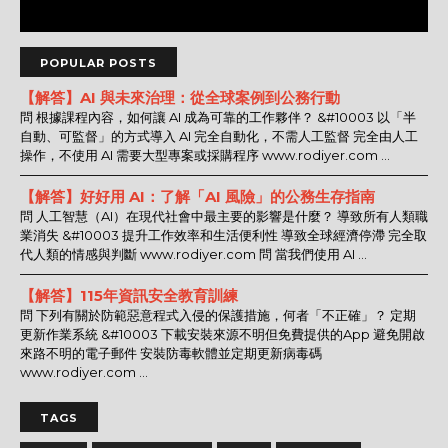
POPULAR POSTS
【解答】AI 與未來治理：從全球案例到公務行動
問 根據課程內容，如何讓 AI 成為可靠的工作夥伴？ &#10003 以「半
自動、可監督」的方式導入 AI 完全自動化，不需人工監督 完全由人工
操作，不使用 AI 需要大型專案或採購程序 www.rodiyer.com ...
【解答】好好用 AI：了解「AI 風險」的公務生存指南
問 人工智慧（AI）在現代社會中最主要的影響是什麼？ 導致所有人類職
業消失 &#10003 提升工作效率和生活便利性 導致全球經濟停滯 完全取
代人類的情感與判斷 www.rodiyer.com 問 當我們使用 AI ...
【解答】115年資訊安全教育訓練
問 下列有關於防範惡意程式入侵的保護措施，何者「不正確」？ 定期
更新作業系統 &#10003 下載安裝來源不明但免費提供的App 避免開啟
來路不明的電子郵件 安裝防毒軟體並定期更新病毒碼
www.rodiyer.com ...
TAGS