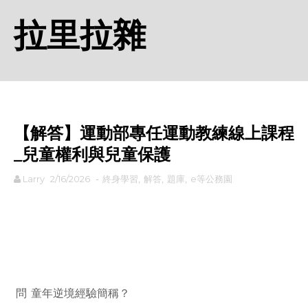
拉里拉雜
【解答】運動部專任運動教練線上課程
_兒童權利與兒童保護
Larry
2/16/2026
-
終身學習
,
解答
,
題庫
,
e等公務園
rodiyer.idv.tw 拉里拉雜
問
童年逆境經驗簡稱？