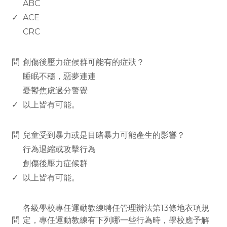
ABC
✓
ACE
CRC
www.rodiyer.com
問
創傷後壓力症候群可能有的症狀？
睡眠不穩，惡夢連連
憂鬱焦慮過分警覺
✓
以上皆有可能。
www.rodiyer.com
問
兒童受到暴力或是目睹暴力可能產生的影響？
行為退縮或攻擊行為
創傷後壓力症候群
✓
以上皆有可能。
www.rodiyer.com
各級學校專任運動教練聘任管理辦法第13條地衣項規
問
定，專任運動教練有下列哪一些行為時，學校應予解