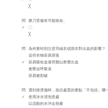
╳
www.rodiyer.com
問
磨刀受傷有可能致命。
✓
〇
╳
www.rodiyer.com
問
為何要特別注意羽絨衣或雨衣對出血的影響？
這些衣物容易滑落
✓
容易吸收血液而難以察覺出血
會壓迫呼吸道
容易被割破
www.rodiyer.com
問
遇到燒燙傷時，急症處置的要點「不包括」哪
✓
使用冰水浸泡患處
以流動的水沖走熱量