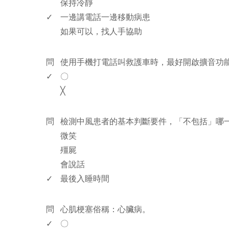
保持冷靜
✓
一邊講電話一邊移動病患
如果可以，找人手協助
www.rodiyer.com
問
使用手機打電話叫救護車時，最好開啟擴音功
✓
〇
╳
www.rodiyer.com
問
檢測中風患者的基本判斷要件，「不包括」哪
微笑
殭屍
會說話
✓
最後入睡時間
www.rodiyer.com
問
心肌梗塞俗稱：心臟病。
✓
〇