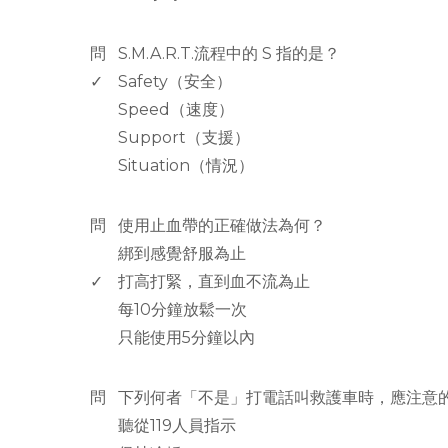
www.rodiyer.com
問
S.M.A.R.T.流程中的 S 指的是？
✓
Safety（安全）
Speed（速度）
Support（支援）
Situation（情況）
www.rodiyer.com
問
使用止血帶的正確做法為何？
綁到感覺舒服為止
✓
打高打緊，直到血不流為止
每10分鐘放鬆一次
只能使用5分鐘以內
www.rodiyer.com
問
下列何者「不是」打電話叫救護車時，應注意
聽從119人員指示