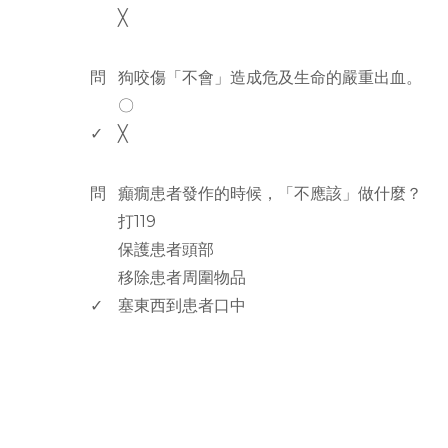
╳
www.rodiyer.com
問
狗咬傷「不會」造成危及生命的嚴重出血。
〇
✓
╳
www.rodiyer.com
問
癲癇患者發作的時候，「不應該」做什麼？
打119
保護患者頭部
移除患者周圍物品
✓
塞東西到患者口中
rodiyer.idv.tw 拉里拉雜