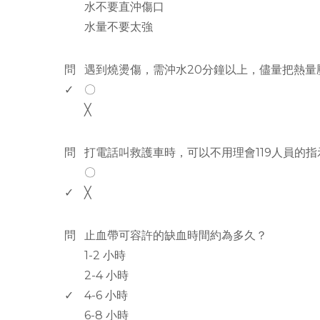
水不要直沖傷口
水量不要太強
www.rodiyer.com
問
遇到燒燙傷，需沖水20分鐘以上，儘量把熱量
✓
〇
╳
www.rodiyer.com
問
打電話叫救護車時，可以不用理會119人員的指
〇
✓
╳
www.rodiyer.com
問
止血帶可容許的缺血時間約為多久？
1-2 小時
2-4 小時
✓
4-6 小時
6-8 小時