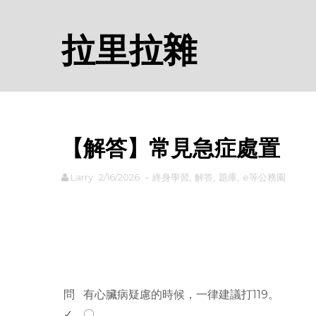
拉里拉雜
【解答】常見急症處置
Larry
2/16/2026
-
終身學習
,
解答
,
題庫
,
e等公務園
rodiyer.idv.tw 拉里拉雜
問
有心臟病疑慮的時候，一律建議打119。
✓
〇