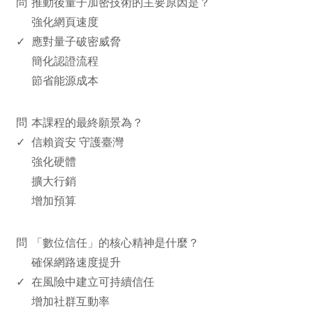
問
推動後量子加密技術的主要原因是？
強化網頁速度
✓
應對量子破密威脅
簡化認證流程
節省能源成本
www.rodiyer.com
問
本課程的最終願景為？
✓
信賴資安 守護臺灣
強化硬體
擴大行銷
增加預算
www.rodiyer.com
問
「數位信任」的核心精神是什麼？
確保網路速度提升
✓
在風險中建立可持續信任
增加社群互動率