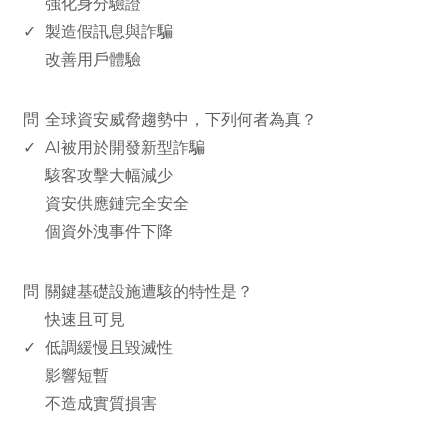
強化身分驗證
✓
製造假訊息與詐騙
改善用戶體驗
www.rodiyer.com
問
全球資安威脅趨勢中，下列何者為真？
✓
AI被用於開發新型詐騙
駭客攻擊大幅減少
資安供應鏈完全安全
個資外洩事件下降
www.rodiyer.com
問
關鍵基礎設施遭駭的特性是？
快速且可見
✓
低調緩慢且毀滅性
影響短暫
不造成實質損害
www.rodiyer.com