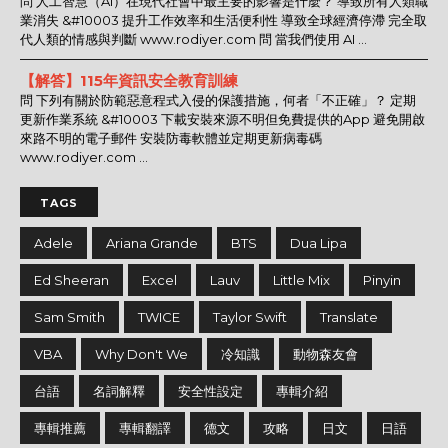
問 人工智慧（AI）在現代社會中最主要的影響是什麼？ 導致所有人類職
業消失 &#10003 提升工作效率和生活便利性 導致全球經濟停滯 完全取
代人類的情感與判斷 www.rodiyer.com 問 當我們使用 AI ...
【解答】115年資訊安全教育訓練
問 下列有關於防範惡意程式入侵的保護措施，何者「不正確」？ 定期
更新作業系統 &#10003 下載安裝來源不明但免費提供的App 避免開啟
來路不明的電子郵件 安裝防毒軟體並定期更新病毒碼
www.rodiyer.com ...
TAGS
Adele
Ariana Grande
BTS
Dua Lipa
Ed Sheeran
Excel
Lauv
Little Mix
Pinyin
Sam Smith
TWICE
Taylor Swift
Translate
VBA
Why Don't We
冷知識
動物森友會
台語
名詞解釋
安全性設定
專輯介紹
專輯推薦
專輯翻譯
德文
攻略
日文
日語