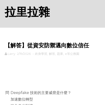
拉里拉雜
【解答】從資安防禦邁向數位信任
Larry
2/19/2026
-
終身學習
,
解答
,
題庫
,
e等公務園
rodiyer.idv.tw 拉里拉雜
問
Deepfake 技術的主要威脅是什麼？
加速數位轉型