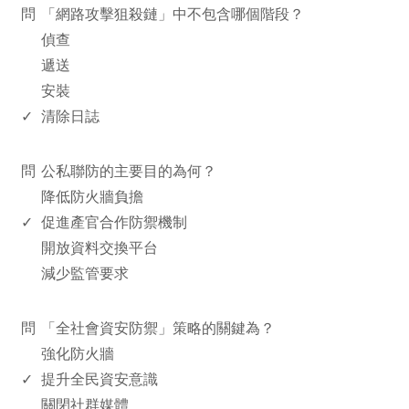
問
「網路攻擊狙殺鏈」中不包含哪個階段？
偵查
遞送
安裝
✓
清除日誌
www.rodiyer.com
問
公私聯防的主要目的為何？
降低防火牆負擔
✓
促進產官合作防禦機制
開放資料交換平台
減少監管要求
www.rodiyer.com
問
「全社會資安防禦」策略的關鍵為？
強化防火牆
✓
提升全民資安意識
關閉社群媒體