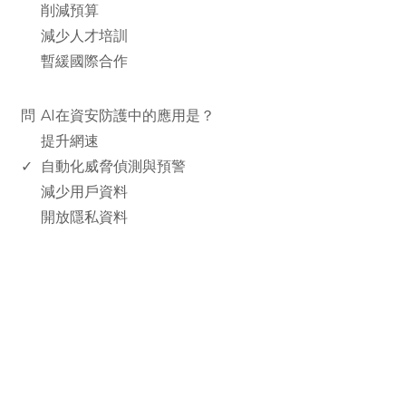
削減預算
減少人才培訓
暫緩國際合作
www.rodiyer.com
問
AI在資安防護中的應用是？
提升網速
✓
自動化威脅偵測與預警
減少用戶資料
開放隱私資料
rodiyer.idv.tw 拉里拉雜