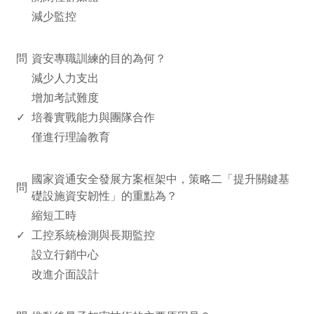
減少監控
www.rodiyer.com
問
資安專職訓練的目的為何？
減少人力支出
增加考試難度
✓
培養實戰能力與團隊合作
僅進行理論教育
www.rodiyer.com
國家資通安全發展方案框架中，策略二「提升關鍵基
問
礎設施資安韌性」的重點為？
縮短工時
✓
工控系統檢測與長期監控
設立行銷中心
改進介面設計
www.rodiyer.com