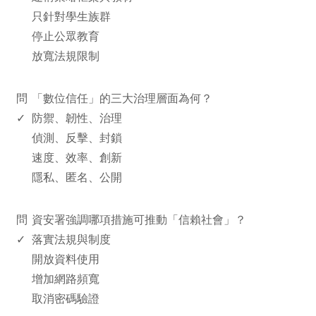
只針對學生族群
停止公眾教育
放寬法規限制
www.rodiyer.com
問
「數位信任」的三大治理層面為何？
✓
防禦、韌性、治理
偵測、反擊、封鎖
速度、效率、創新
隱私、匿名、公開
www.rodiyer.com
問
資安署強調哪項措施可推動「信賴社會」？
✓
落實法規與制度
開放資料使用
增加網路頻寬
取消密碼驗證