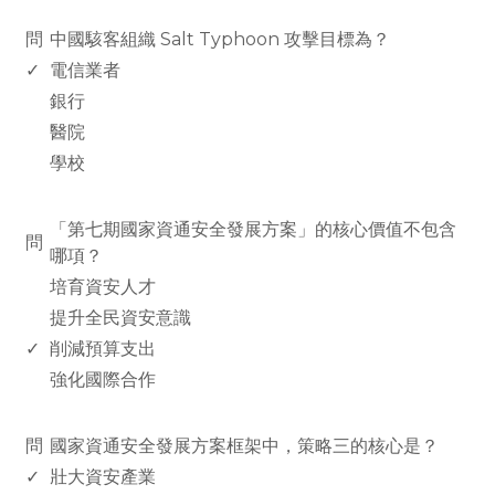
www.rodiyer.com
問
中國駭客組織 Salt Typhoon 攻擊目標為？
✓
電信業者
銀行
醫院
學校
www.rodiyer.com
「第七期國家資通安全發展方案」的核心價值不包含
問
哪項？
培育資安人才
提升全民資安意識
✓
削減預算支出
強化國際合作
www.rodiyer.com
問
國家資通安全發展方案框架中，策略三的核心是？
✓
壯大資安產業