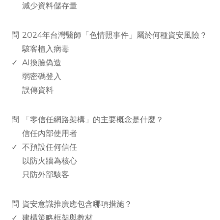
減少資料儲存量
www.rodiyer.com
問
2024年台灣醫師「色情照事件」屬於何種資安風險？
駭客植入病毒
✓
AI換臉偽造
弱密碼登入
誤傳資料
www.rodiyer.com
問
「零信任網路架構」的主要概念是什麼？
信任內部使用者
✓
不預設任何信任
以防火牆為核心
只防外部駭客
www.rodiyer.com
問
資安意識推廣應包含哪項措施？
✓
建構策略框架與教材