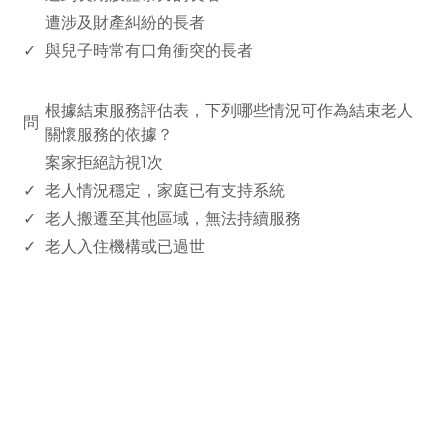
遭涉及財產糾紛的長者
✓
與兒子時常有口角衝突的長者
www.rodiyer.com
根據結束服務評估表，下列哪些情況可作為結束老人
問
關懷服務的依據？
案家拒絕訪視1次
✓
老人情況穩定，家庭已有支持系統
✓
老人搬遷至其他區域，無法持續服務
✓
老人入住機構或已過世
rodiyer.idv.tw 拉里拉雜