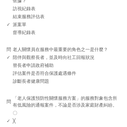
依據？
訪視紀錄表
結束服務評估表
✓
派案單
督導紀錄表
www.rodiyer.com
問
老人關懷員在服務中最重要的角色之一是什麼？
✓
陪伴與觀察長者，並及時向社工回報狀況
替長者申請政府補助
評估案件是否符合保護處遇條件
診斷長者健康問題
www.rodiyer.com
「老人保護預防性關懷服務方案」的服務對象包含所
問
有低風險的通報案件，不論是否涉及家庭財產糾紛。
〇
✓
╳