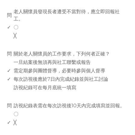
www.rodiyer.com
老人關懷員發現長者遭受不當對待，應立即回報社
問
工。
✓
〇
╳
www.rodiyer.com
問
關於老人關懷員的工作要求，下列何者正確？
一旦結案後無須再與社工聯繫或報告
✓
需定期參與團體督導，必要時參與個人督導
✓
每次訪視後應於7日內完成紀錄並與社工討論
訪視紀錄可在每月底統一填寫
www.rodiyer.com
問
訪視紀錄表需在每次訪視後10天內完成填寫並回報。
〇
✓
╳
www.rodiyer.com