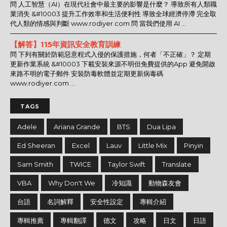
問 人工智慧（AI）在現代社會中最主要的影響是什麼？ 導致所有人類職
業消失 &#10003 提升工作效率和生活便利性 導致全球經濟停滯 完全取
代人類的情感與判斷 www.rodiyer.com 問 當我們使用 AI ...
【解答】115年資訊安全教育訓練
問 下列有關於防範惡意程式入侵的保護措施，何者「不正確」？ 定期
更新作業系統 &#10003 下載安裝來源不明但免費提供的App 避免開啟
來路不明的電子郵件 安裝防毒軟體並定期更新病毒碼
www.rodiyer.com ...
TAGS
Adele
Ariana Grande
BTS
Dua Lipa
Ed Sheeran
Excel
Lauv
Little Mix
Pinyin
Sam Smith
TWICE
Taylor Swift
Translate
VBA
Why Don't We
冷知識
動物森友會
台語
名詞解釋
安全性設定
專輯介紹
專輯推薦
專輯翻譯
德文
攻略
日文
日語