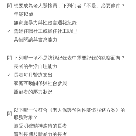
問
想要成為老人關懷員，下列何者「不是」必要條件？
年滿18歲
無家庭暴力與性侵害通報紀錄
✓
曾經任職社工或擔任社工助理
具備閱讀與書寫能力
www.rodiyer.com
問
下列哪一項不是訪視紀錄表中需要記錄的觀察面向？
長者的生活自理能力
✓
長者每月醫療支出
家庭互動關係與社會參與
照顧者的壓力狀況
www.rodiyer.com
以下哪一位符合《老人保護預防性關懷服務方案》的
問
服務對象？
遭受明確精神虐待的長者
遭到長期肢體暴力的長者