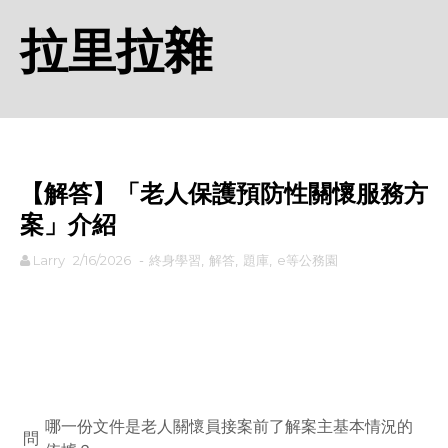
拉里拉雜
【解答】「老人保護預防性關懷服務方
案」介紹
Larry
2/16/2026
-
終身學習
,
解答
,
題庫
,
e等公務園
rodiyer.idv.tw 拉里拉雜
哪一份文件是老人關懷員接案前了解案主基本情況的
問