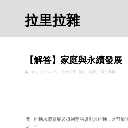
拉里拉雜
【解答】家庭與永續發展
Larry
2/19/2026
-
終身學習
,
解答
,
題庫
,
e等公務園
rodiyer.idv.tw 拉里拉雜
問
推動永續發展必須刻意的規劃與推動，才可能
✓
〇