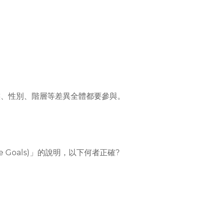
族、性別、階層等差異全體都要參與。
e Goals)」的說明，以下何者正確?