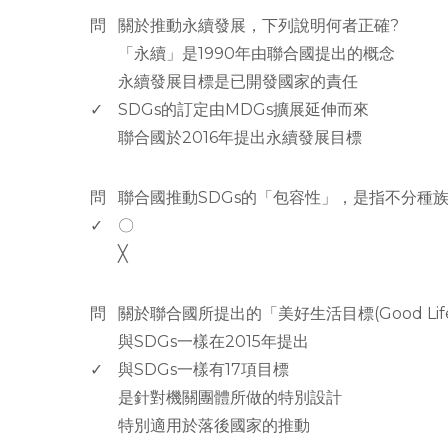
問
關於推動永續發展，下列說明何者正確?
「永續」是1990年由聯合國提出的概念
永續發展目標是已開發國家的責任
✓
SDGs的訂定由MDGs擴展延伸而來
聯合國於2016年提出永續發展目標
www.rodiyer.com
問
聯合國推動SDGs的「包容性」，是指不分種
✓
〇
╳
www.rodiyer.com
問
關於聯合國所提出的「美好生活目標(Good Lif
與SDGs一樣在2015年提出
✓
與SDGs一樣有17項目標
是針對機關團體所做的特別設計
特別適用於落後國家的推動