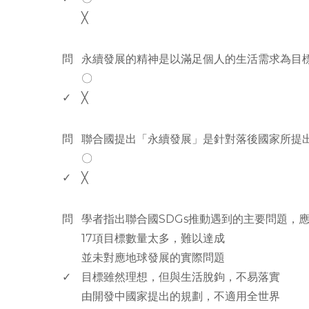
╳
www.rodiyer.com
問
永續發展的精神是以滿足個人的生活需求為目
〇
✓
╳
www.rodiyer.com
問
聯合國提出「永續發展」是針對落後國家所提
〇
✓
╳
www.rodiyer.com
問
學者指出聯合國SDGs推動遇到的主要問題，應
17項目標數量太多，難以達成
並未對應地球發展的實際問題
✓
目標雖然理想，但與生活脫鉤，不易落實
由開發中國家提出的規劃，不適用全世界