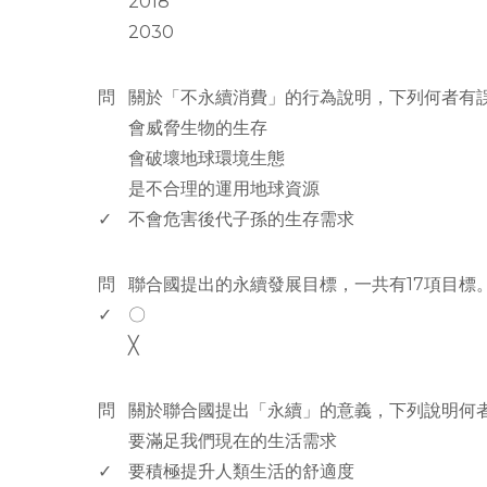
2018
2030
www.rodiyer.com
問
關於「不永續消費」的行為說明，下列何者有誤
會威脅生物的生存
會破壞地球環境生態
是不合理的運用地球資源
✓
不會危害後代子孫的生存需求
www.rodiyer.com
問
聯合國提出的永續發展目標，一共有17項目標
✓
〇
╳
www.rodiyer.com
問
關於聯合國提出「永續」的意義，下列說明何者
要滿足我們現在的生活需求
✓
要積極提升人類生活的舒適度