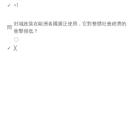
✓
<1
www.rodiyer.com
封城政策在歐洲各國廣泛使用，它對整體社會經濟的
問
衝擊很低？
〇
✓
╳
rodiyer.idv.tw 拉里拉雜