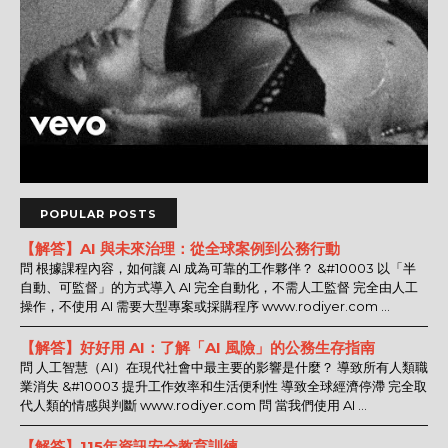
POPULAR POSTS
【解答】AI 與未來治理：從全球案例到公務行動
問 根據課程內容，如何讓 AI 成為可靠的工作夥伴？ &#10003 以「半
自動、可監督」的方式導入 AI 完全自動化，不需人工監督 完全由人工
操作，不使用 AI 需要大型專案或採購程序 www.rodiyer.com ...
【解答】好好用 AI：了解「AI 風險」的公務生存指南
問 人工智慧（AI）在現代社會中最主要的影響是什麼？ 導致所有人類職
業消失 &#10003 提升工作效率和生活便利性 導致全球經濟停滯 完全取
代人類的情感與判斷 www.rodiyer.com 問 當我們使用 AI ...
【解答】115年資訊安全教育訓練