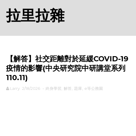
拉里拉雜
【解答】社交距離對於延緩COVID-19
疫情的影響(中央研究院中研講堂系列
110.11)
Larry
2/18/2026
-
終身學習
,
解答
,
題庫
,
e等公務園
rodiyer.idv.tw 拉里拉雜