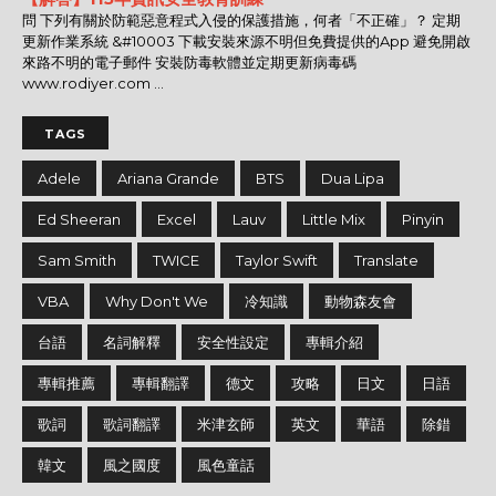
問 下列有關於防範惡意程式入侵的保護措施，何者「不正確」？ 定期
更新作業系統 &#10003 下載安裝來源不明但免費提供的App 避免開啟
來路不明的電子郵件 安裝防毒軟體並定期更新病毒碼
www.rodiyer.com ...
TAGS
Adele
Ariana Grande
BTS
Dua Lipa
Ed Sheeran
Excel
Lauv
Little Mix
Pinyin
Sam Smith
TWICE
Taylor Swift
Translate
VBA
Why Don't We
冷知識
動物森友會
台語
名詞解釋
安全性設定
專輯介紹
專輯推薦
專輯翻譯
德文
攻略
日文
日語
歌詞
歌詞翻譯
米津玄師
英文
華語
除錯
韓文
風之國度
風色童話