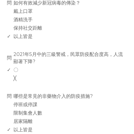
問
如何有效減少新冠病毒的傳染？
戴上口罩
酒精洗手
保持社交距離
✓
以上皆是
www.rodiyer.com
2021年5月中的三級警戒，民眾防疫配合度高，人流
問
顯著下降?
✓
〇
╳
www.rodiyer.com
問
哪些是常見的非藥物介入的防疫措施?
停班或停課
限制集會人數
居家隔離
✓
以上皆是