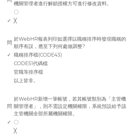
機關管理者進行解鎖授權方可進行修改資料。
〇
✓
╳
www.rodiyer.com
於WebHR報表列印如選擇以職稱排序時發現職稱的
問
順序有誤，應至下列何處做調整?
✓
職稱排序檔(CODE43)
CODE51代碼檔
官職等排序檔
以上皆非。
www.rodiyer.com
於WebHR新增一筆帳號，若其帳號類別為「主管機
問
關管理者」，則不需設定機關權限，系統預設給予該
主管機關全部所屬機關權限。
✓
〇
╳