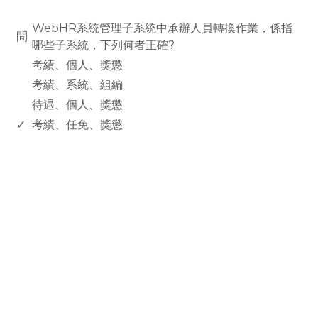
www.rodiyer.com
WebHR系統管理子系統中承辦人員轉換作業，係指
問
哪些子系統，下列何者正確?
考績、個人、獎懲
考績、系統、組編
待遇、個人、獎懲
✓
考績、任免、獎懲
rodiyer.idv.tw 拉里拉雜