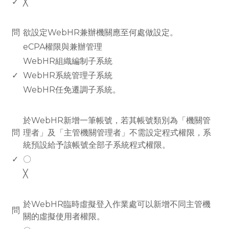
✓
╳
www.rodiyer.com
問
欲設定WebHR兼辦機關應至何處做設定。
eCPA權限與兼辦管理
WebHR組織編制子系統
✓
WebHR系統管理子系統
WebHR任免遷調子系統。
www.rodiyer.com
於WebHR新增一筆帳號，若其帳號類別為「機關管
問
理者」及「主管機關管理者」不需設定程式權限，系
統預設給予該帳號全部子系統程式權限。
✓
〇
╳
www.rodiyer.com
於WebHR臨時虛擬登入作業處可以新增不同主管機
問
關的虛擬使用者權限。