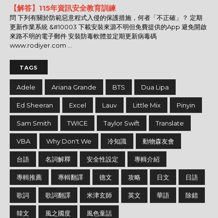
【解答】115年資訊安全教育訓練
問 下列有關於防範惡意程式入侵的保護措施，何者「不正確」？ 定期
更新作業系統 &#10003 下載安裝來源不明但免費提供的App 避免開啟
來路不明的電子郵件 安裝防毒軟體並定期更新病毒碼
www.rodiyer.com ...
TAGS
Adele
Ariana Grande
BTS
Dua Lipa
Ed Sheeran
Excel
Lauv
Little Mix
Pinyin
Sam Smith
TWICE
Taylor Swift
Translate
VBA
Why Don't We
冷知識
動物森友會
台語
名詞解釋
安全性設定
專輯介紹
專輯推薦
專輯翻譯
德文
攻略
日文
日語
歌詞
歌詞翻譯
米津玄師
英文
華語
除錯
韓文
風之國度
風色童話