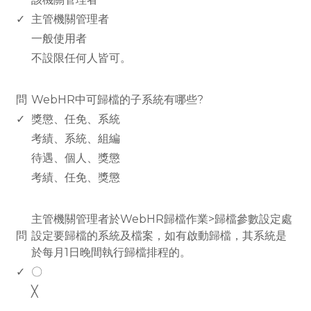
✓
主管機關管理者
一般使用者
不設限任何人皆可。
www.rodiyer.com
問
WebHR中可歸檔的子系統有哪些?
✓
獎懲、任免、系統
考績、系統、組編
待遇、個人、獎懲
考績、任免、獎懲
www.rodiyer.com
主管機關管理者於WebHR歸檔作業>歸檔參數設定處
問
設定要歸檔的系統及檔案，如有啟動歸檔，其系統是
於每月1日晚間執行歸檔排程的。
✓
〇
╳