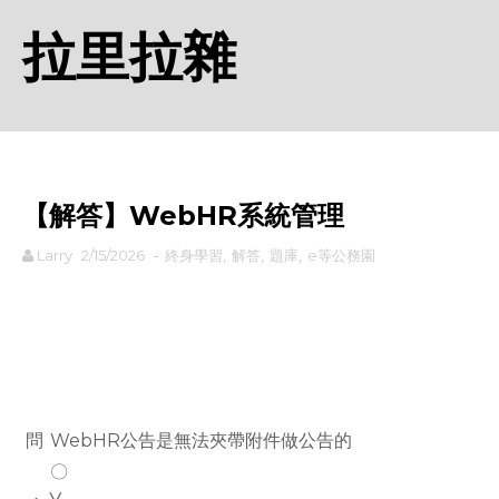
拉里拉雜
【解答】WebHR系統管理
Larry
2/15/2026
-
終身學習
,
解答
,
題庫
,
e等公務園
rodiyer.idv.tw 拉里拉雜
問
WebHR公告是無法夾帶附件做公告的
〇