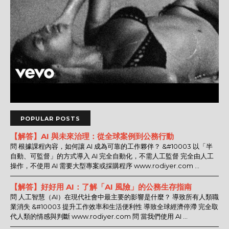
POPULAR POSTS
【解答】AI 與未來治理：從全球案例到公務行動
問 根據課程內容，如何讓 AI 成為可靠的工作夥伴？ &#10003 以「半
自動、可監督」的方式導入 AI 完全自動化，不需人工監督 完全由人工
操作，不使用 AI 需要大型專案或採購程序 www.rodiyer.com ...
【解答】好好用 AI：了解「AI 風險」的公務生存指南
問 人工智慧（AI）在現代社會中最主要的影響是什麼？ 導致所有人類職
業消失 &#10003 提升工作效率和生活便利性 導致全球經濟停滯 完全取
代人類的情感與判斷 www.rodiyer.com 問 當我們使用 AI ...