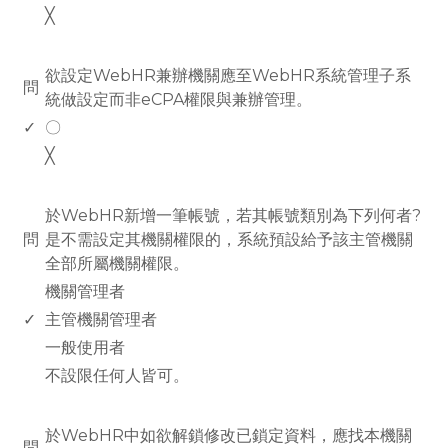
╳
www.rodiyer.com
欲設定WebHR兼辦機關應至WebHR系統管理子系
問
統做設定而非eCPA權限與兼辦管理。
✓
〇
╳
www.rodiyer.com
於WebHR新增一筆帳號，若其帳號類別為下列何者?
問
是不需設定其機關權限的，系統預設給予該主管機關
全部所屬機關權限。
機關管理者
✓
主管機關管理者
一般使用者
不設限任何人皆可。
www.rodiyer.com
於WebHR中如欲解鎖修改已鎖定資料，應找本機關
問