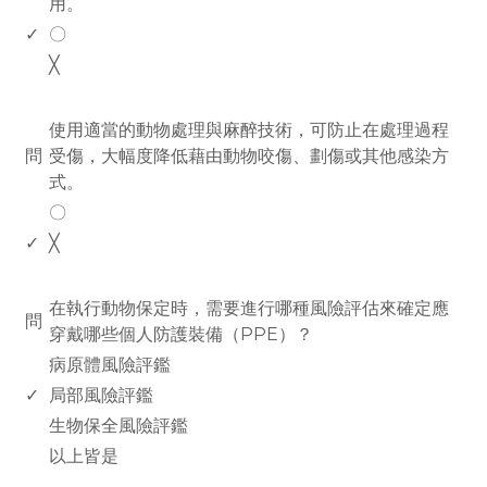
用。
✓
〇
╳
www.rodiyer.com
使用適當的動物處理與麻醉技術，可防止在處理過程
問
受傷，大幅度降低藉由動物咬傷、劃傷或其他感染方
式。
〇
✓
╳
www.rodiyer.com
在執行動物保定時，需要進行哪種風險評估來確定應
問
穿戴哪些個人防護裝備（PPE）？
病原體風險評鑑
✓
局部風險評鑑
生物保全風險評鑑
以上皆是