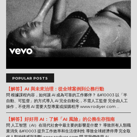
POPULAR POSTS
【解答】AI 與未來治理：從全球案例到公務行動
問 根據課程內容，如何讓 AI 成為可靠的工作夥伴？ &#10003 以「半
自動、可監督」的方式導入 AI 完全自動化，不需人工監督 完全由人工
操作，不使用 AI 需要大型專案或採購程序 www.rodiyer.com ...
【解答】好好用 AI：了解「AI 風險」的公務生存指南
問 人工智慧（AI）在現代社會中最主要的影響是什麼？ 導致所有人類職
業消失 &#10003 提升工作效率和生活便利性 導致全球經濟停滯 完全取
代人類的情感與判斷 www.rodiyer.com 問 當我們使用 AI ...