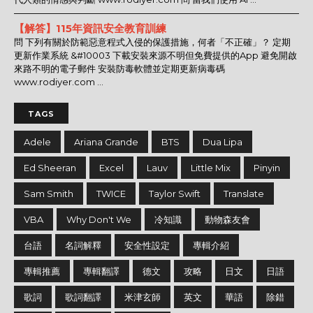
【解答】115年資訊安全教育訓練
問 下列有關於防範惡意程式入侵的保護措施，何者「不正確」？ 定期
更新作業系統 &#10003 下載安裝來源不明但免費提供的App 避免開啟
來路不明的電子郵件 安裝防毒軟體並定期更新病毒碼
www.rodiyer.com ...
TAGS
Adele
Ariana Grande
BTS
Dua Lipa
Ed Sheeran
Excel
Lauv
Little Mix
Pinyin
Sam Smith
TWICE
Taylor Swift
Translate
VBA
Why Don't We
冷知識
動物森友會
台語
名詞解釋
安全性設定
專輯介紹
專輯推薦
專輯翻譯
德文
攻略
日文
日語
歌詞
歌詞翻譯
米津玄師
英文
華語
除錯