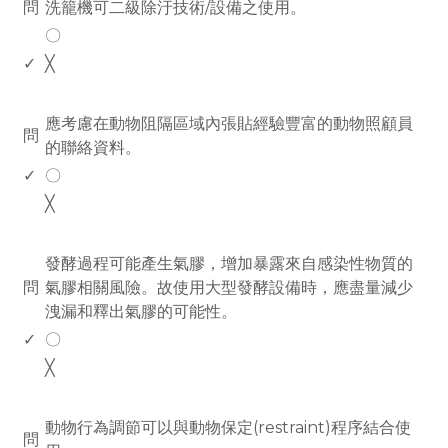
問
洗籠機可二級除汙技術/設備之使用。
〇
✓
╳
www.rodiyer.com
應考慮在動物阻隔區域內張貼經驗豐富的動物照顧員
問
的聯絡資料。
✓
〇
╳
www.rodiyer.com
發酵過程可能產生氣膠，增加暴露來自感染性物質的
問
氣膠相關風險。故使用大型發酵設備時，應盡量減少
洩漏和釋出氣膠的可能性。
✓
〇
╳
www.rodiyer.com
動物行為調節可以與動物保定(restraint)程序結合使
問