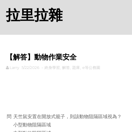
拉里拉雜
【解答】動物作業安全
Larry
5/22/2026
-
終身學習
,
解答
,
題庫
,
e等公務園
rodiyer.idv.tw 拉里拉雜
問
天竺鼠安置在開放式籠子，則該動物阻隔區域視為？
小型動物阻隔區域