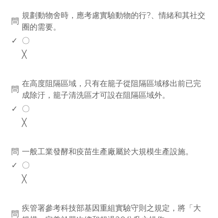
www.rodiyer.com
規劃動物舍時，應考慮實驗動物的行?、情緒和其社交
問
圈的需要。
✓
〇
╳
www.rodiyer.com
在高度阻隔區域，只有在籠子從阻隔區域移出前已完
問
成除汙，籠子清洗區才可設在阻隔區域外。
✓
〇
╳
www.rodiyer.com
問
一般工業發酵和疫苗生產廠屬於大規模生產設施。
✓
〇
╳
www.rodiyer.com
疾管署參考科技部基因重組實驗守則之規定，將「大
問