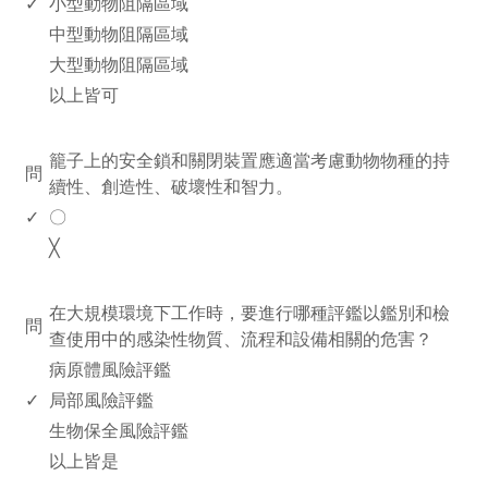
✓
小型動物阻隔區域
中型動物阻隔區域
大型動物阻隔區域
以上皆可
www.rodiyer.com
籠子上的安全鎖和關閉裝置應適當考慮動物物種的持
問
續性、創造性、破壞性和智力。
✓
〇
╳
www.rodiyer.com
在大規模環境下工作時，要進行哪種評鑑以鑑別和檢
問
查使用中的感染性物質、流程和設備相關的危害？
病原體風險評鑑
✓
局部風險評鑑
生物保全風險評鑑
以上皆是