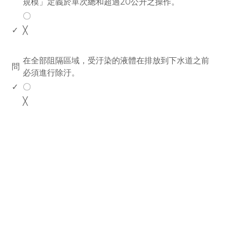
規模」定義於單次總和超過20公升之操作。
〇
✓
╳
www.rodiyer.com
在全部阻隔區域，受汙染的液體在排放到下水道之前
問
必須進行除汙。
✓
〇
╳
rodiyer.idv.tw 拉里拉雜