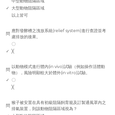
中型動物阻隔區域
✓
大型動物阻隔區域
以上皆可
www.rodiyer.com
應對發酵槽之洩放系統(relief system)進行查證並考
問
慮排放的後果。
〇
✓
╳
www.rodiyer.com
以動物模式進行體內(in vivo)試驗（例如操作活體動
問
物），風險明顯較大於體外(in vitro)試驗。
✓
〇
╳
www.rodiyer.com
猴子被安置在具有初級阻隔飼育籠及訂製通風罩內之
問
排氣裝置，則該動物阻隔區域視為？