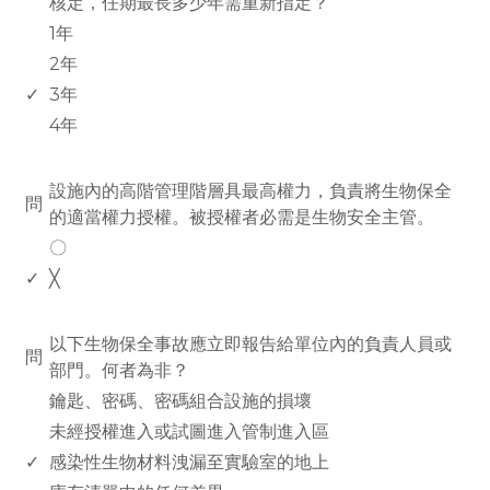
核定，任期最長多少年需重新指定？
1年
2年
✓
3年
4年
www.rodiyer.com
設施內的高階管理階層具最高權力，負責將生物保全
問
的適當權力授權。被授權者必需是生物安全主管。
〇
✓
╳
www.rodiyer.com
以下生物保全事故應立即報告給單位內的負責人員或
問
部門。何者為非？
鑰匙、密碼、密碼組合設施的損壞
未經授權進入或試圖進入管制進入區
✓
感染性生物材料洩漏至實驗室的地上