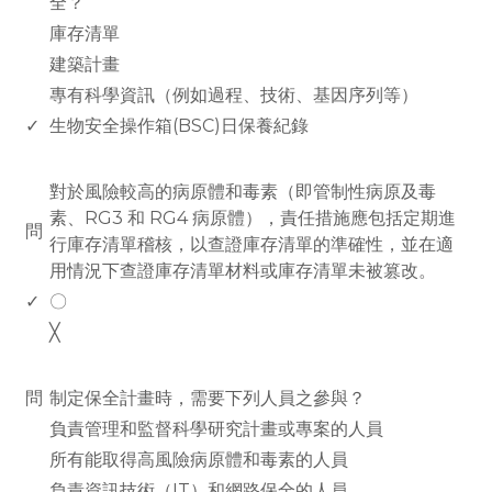
全？
庫存清單
建築計畫
專有科學資訊（例如過程、技術、基因序列等）
✓
生物安全操作箱(BSC)日保養紀錄
www.rodiyer.com
對於風險較高的病原體和毒素（即管制性病原及毒
素、RG3 和 RG4 病原體），責任措施應包括定期進
問
行庫存清單稽核，以查證庫存清單的準確性，並在適
用情況下查證庫存清單材料或庫存清單未被篡改。
✓
〇
╳
www.rodiyer.com
問
制定保全計畫時，需要下列人員之參與？
負責管理和監督科學研究計畫或專案的人員
所有能取得高風險病原體和毒素的人員
負責資訊技術（IT）和網路保全的人員