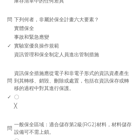
庫存清單中的任何差異
www.rodiyer.com
問
下列何者，非屬於保全計畫六大要素？
實體保全
事故和緊急應變
✓
實驗室優良操作規範
資訊管理和保全制定人員進出管制措施
www.rodiyer.com
資訊保全措施應從電子和非電子形式的資訊資產產生
問
到其轉移、銷毀、刪除或處置，包括在資訊保存或轉
移的過程中對其進行保護。
✓
〇
╳
www.rodiyer.com
一般保全區域：適合儲存第2級(RG2)材料，材料儲存
問
設備可不需上鎖。