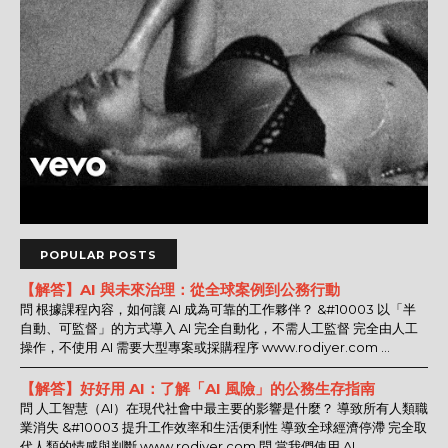
POPULAR POSTS
【解答】AI 與未來治理：從全球案例到公務行動
問 根據課程內容，如何讓 AI 成為可靠的工作夥伴？ &#10003 以「半
自動、可監督」的方式導入 AI 完全自動化，不需人工監督 完全由人工
操作，不使用 AI 需要大型專案或採購程序 www.rodiyer.com ...
【解答】好好用 AI：了解「AI 風險」的公務生存指南
問 人工智慧（AI）在現代社會中最主要的影響是什麼？ 導致所有人類職
業消失 &#10003 提升工作效率和生活便利性 導致全球經濟停滯 完全取
代人類的情感與判斷 www.rodiyer.com 問 當我們使用 AI ...