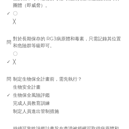
團體（即威脅）。
✓
〇
╳
www.rodiyer.com
對於長期保存的 RG3病原體和毒素，只需記錄其位置
問
和危險群等級即可。
〇
✓
╳
www.rodiyer.com
問
制定生物保全計畫前，需先執行？
生物安全計畫
✓
生物保全風險評鑑
完成人員教育訓練
制定人員進出管制措施
www.rodiyer.com
持續可靠性評鑑計畫旨在查證被授權可取得病原體和