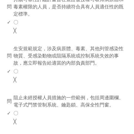
問
毒素權限的人員，是否持續符合具有人員適任性的既
定標準。
✓
〇
╳
www.rodiyer.com
生安規範規定，涉及病原體、毒素、其他列管感染性
問
物質、受感染動物或阻隔系統或控制系統失效的事
故，應立即報告給適當的內部負責部門。
✓
〇
╳
www.rodiyer.com
阻止未經授權人員措施的一些範例，包括周邊圍欄、
問
電子式門禁管制系統、鑰匙鎖、高保全性門窗。
✓
〇
╳
www.rodiyer.com