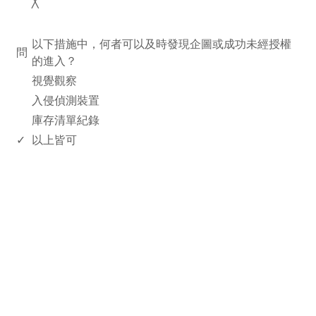
╳
www.rodiyer.com
以下措施中，何者可以及時發現企圖或成功未經授權
問
的進入？
視覺觀察
入侵偵測裝置
庫存清單紀錄
✓
以上皆可
rodiyer.idv.tw 拉里拉雜