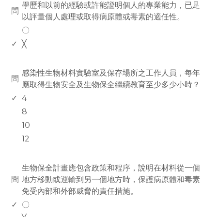
學歷和以前的經驗或許能證明個人的專業能力，已足
問
以評量個人處理或取得病原體或毒素的適任性。
〇
✓
╳
www.rodiyer.com
感染性生物材料實驗室及保存場所之工作人員，每年
問
應取得生物安全及生物保全繼續教育至少多少小時？
✓
4
8
10
12
www.rodiyer.com
生物保全計畫應包含政策和程序，說明在材料從一個
問
地方移動或運輸到另一個地方時，保護病原體和毒素
免受內部和外部威脅的責任措施。
✓
〇