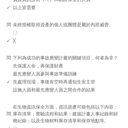
✓
以上皆需要
www.rodiyer.com
問
未經授權取得資產的個人或團體是屬於內部威脅。
〇
✓
╳
www.rodiyer.com
問
下列為成功的事故應變計畫的關鍵項目，何者為非？
先保護人命，再保護財產
最先應變人員參與事故準備訓練
✓
先處理現場，事後有空時再通知生安主管
設施人員和最先應變人員之間合作的結果
www.rodiyer.com
在生物資訊保全方面，資訊資產可能包括以下內容：
問
庫存清單；實驗流程和結果；建築計畫人事紀錄和財
務紀錄；以及生物材料庫存清單和保存地點等。