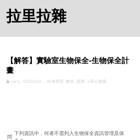
拉里拉雜
【解答】實驗室生物保全-生物保全計
畫
Larry
5/22/2026
-
終身學習
,
解答
,
題庫
,
e等公務園
rodiyer.idv.tw 拉里拉雜
下列資訊中，何者不需列入生物保全資訊管理及保
問