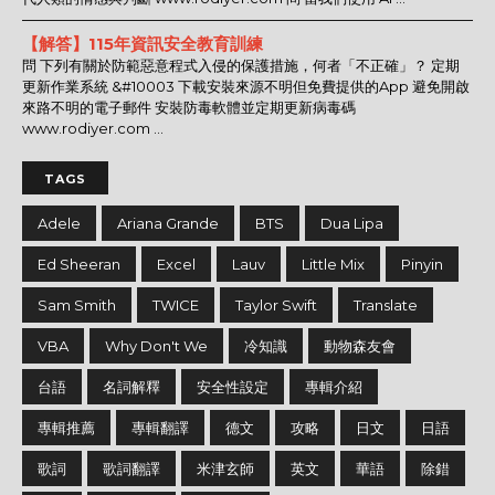
【解答】115年資訊安全教育訓練
問 下列有關於防範惡意程式入侵的保護措施，何者「不正確」？ 定期
更新作業系統 &#10003 下載安裝來源不明但免費提供的App 避免開啟
來路不明的電子郵件 安裝防毒軟體並定期更新病毒碼
www.rodiyer.com ...
TAGS
Adele
Ariana Grande
BTS
Dua Lipa
Ed Sheeran
Excel
Lauv
Little Mix
Pinyin
Sam Smith
TWICE
Taylor Swift
Translate
VBA
Why Don't We
冷知識
動物森友會
台語
名詞解釋
安全性設定
專輯介紹
專輯推薦
專輯翻譯
德文
攻略
日文
日語
歌詞
歌詞翻譯
米津玄師
英文
華語
除錯