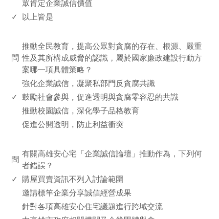
眾肯定企業誠信價值
✓
以上皆是
www.rodiyer.com
推動全民教育，提高公眾對貪腐的存在、根源、嚴重
問
性及其所構成威脅的認識，屬於國家廉政建設行動方
案哪一項具體策略？
強化企業誠信，凝聚私部門反貪腐共識
✓
鼓勵社會參與，促進透明與貪腐零容忍的共識
推動校園誠信，深化學子品格教育
促進公開透明，防止利益衝突
www.rodiyer.com
有關高雄安心宅「企業誠信論壇」推動作為，下列何
問
者錯誤？
✓
購屋買賣資訊不列入討論範圍
邀請標竿企業分享誠信經營成果
針對各項高雄安心住宅議題進行跨域交流