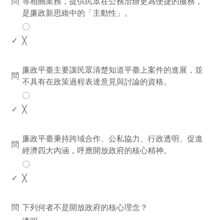
問
等相關業務，提供民眾在公務洽辦更為便捷的服務，
是廉政新思維中的「主動性」。
〇
✓
╳
www.rodiyer.com
廉政平臺主要讓民眾清楚知道平臺上案件的進展，並
問
不具有在政策過程表達意見與討論的資格。
〇
✓
╳
www.rodiyer.com
廉政平臺秉持跨域合作、公私協力、行政透明、促進
問
經濟四大內涵，呼應開放政府的核心精神。
〇
✓
╳
www.rodiyer.com
問
下列何者不是開放政府的核心理念？