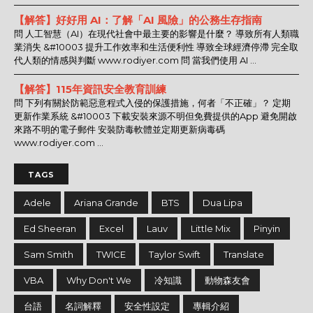
【解答】好好用 AI：了解「AI 風險」的公務生存指南
問 人工智慧（AI）在現代社會中最主要的影響是什麼？ 導致所有人類職
業消失 &#10003 提升工作效率和生活便利性 導致全球經濟停滯 完全取
代人類的情感與判斷 www.rodiyer.com 問 當我們使用 AI ...
【解答】115年資訊安全教育訓練
問 下列有關於防範惡意程式入侵的保護措施，何者「不正確」？ 定期
更新作業系統 &#10003 下載安裝來源不明但免費提供的App 避免開啟
來路不明的電子郵件 安裝防毒軟體並定期更新病毒碼
www.rodiyer.com ...
TAGS
Adele
Ariana Grande
BTS
Dua Lipa
Ed Sheeran
Excel
Lauv
Little Mix
Pinyin
Sam Smith
TWICE
Taylor Swift
Translate
VBA
Why Don't We
冷知識
動物森友會
台語
名詞解釋
安全性設定
專輯介紹