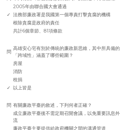
2005年由聯合國大會通過
✓
法務部廉政署是我國第一個專責打擊貪腐的機構
根除貪腐是政府的責任
共計6個章節、81項條款
www.rodiyer.com
高雄安心宅有別於傳統的廉政新思維，其中所具備的
問
「跨域性」涵蓋了哪些範圍？
房屋
消防
稅捐
✓
以上皆是
www.rodiyer.com
問
有關廉政平臺的敘述，下列何者正確？
成立廉政平臺後不需定期召開會議，以免重要訊息外
流
廉政平臺主要提供給政府機關之間的溝通管道