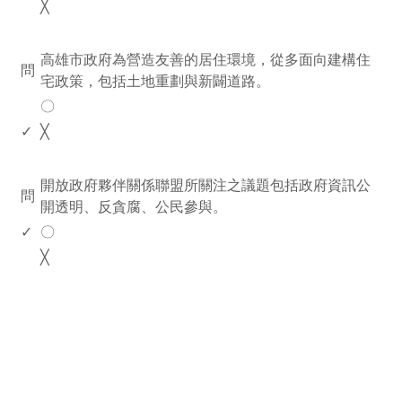
╳
www.rodiyer.com
高雄市政府為營造友善的居住環境，從多面向建構住
問
宅政策，包括土地重劃與新闢道路。
〇
✓
╳
www.rodiyer.com
開放政府夥伴關係聯盟所關注之議題包括政府資訊公
問
開透明、反貪腐、公民參與。
✓
〇
╳
rodiyer.idv.tw 拉里拉雜