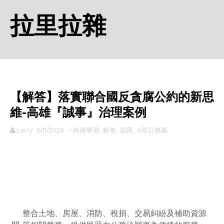
拉里拉雜
【解答】落實聯合國反貪腐公約的新思
維-高雄『誠事』治理案例
Larry
6/11/2026
-
終身學習
,
解答
,
題庫
,
e等公務園
rodiyer.idv.tw 拉里拉雜
整合土地、房屋、消防、稅捐、交易糾紛及補助資源