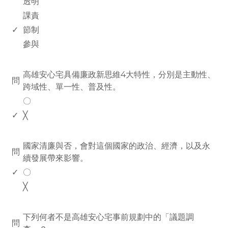
透明
課責
✓
節制
參與
www.rodiyer.com
高雄安心宅具備廉政新思維4大特性，分別是主動性、
問
跨域性、單一性、普及性。
〇
✓
╳
www.rodiyer.com
國家清廉與否，會對這個國家的政治、經濟，以及永
問
續發展帶來影響。
✓
〇
╳
www.rodiyer.com
下列何者不是高雄安心宅事前規劃中的「議題調
問