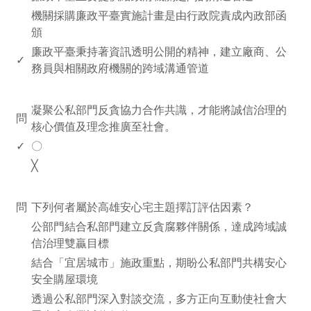
機關採購廉政平臺實施計畫是由行政院責成內政部函
頒
廉政平臺秉持著資訊透明公開的精神，建立廠商、公
✓
務員與相關政府機關的跨域溝通管道
www.rodiyer.com
凝聚公私部門反貪協力合作共識，才能將誠信治理的
問
核心價值及理念推廣至社會。
✓
〇
╳
www.rodiyer.com
問
下列何者屬於高雄安心宅主題擇訂評估因素？
公部門結合私部門建立反貪腐夥伴關係，達成跨域誠
信治理雙贏目標
結合「宜居城市」施政重點，期盼公私部門共構安心
安全購屋環境
透過公私部門深入對談交流，多方正向互動使社會大