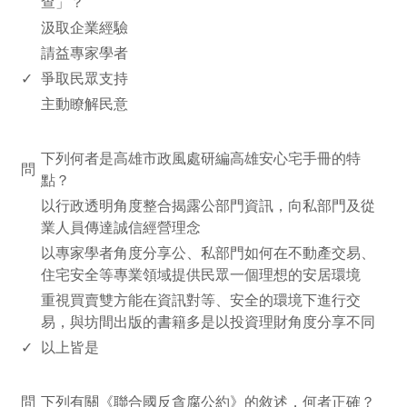
查」？
汲取企業經驗
請益專家學者
✓
爭取民眾支持
主動瞭解民意
www.rodiyer.com
下列何者是高雄市政風處研編高雄安心宅手冊的特
問
點？
以行政透明角度整合揭露公部門資訊，向私部門及從
業人員傳達誠信經營理念
以專家學者角度分享公、私部門如何在不動產交易、
住宅安全等專業領域提供民眾一個理想的安居環境
重視買賣雙方能在資訊對等、安全的環境下進行交
易，與坊間出版的書籍多是以投資理財角度分享不同
✓
以上皆是
www.rodiyer.com
問
下列有關《聯合國反貪腐公約》的敘述，何者正確？