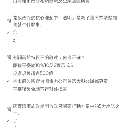
由高雄市政府相關機關及企業團體與會
www.rodiyer.com
開放政府的核心理念中「透明」是為了讓民眾清楚知
問
道發生什麼事。
✓
〇
╳
www.rodiyer.com
問
有關高雄特貿三的敘述，何者正確？
廉政平臺於109/10/26宣示成立
投資規模超過500億
✓
是市府與國營台灣電力公司首宗大型公辦都更案
平臺聯繫會議不得對外揭露
www.rodiyer.com
落實清廉施政是開放政府國家行動方案中的5大承諾之
問
一。
✓
〇