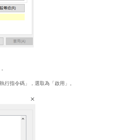
」。
化並執行指令碼」，選取為「啟用」。