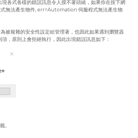
出現各式各樣的錯誤訊息令人摸不著頭緒，如果你在按下網
法產生物件, err=Automation 伺服程式無法產生物
純的行為被複雜的安全性設定給管理著，也因此如果遇到瀏覽器
制項，原則上會拒絕執行，因此出現錯誤訊息如下：
標籤。