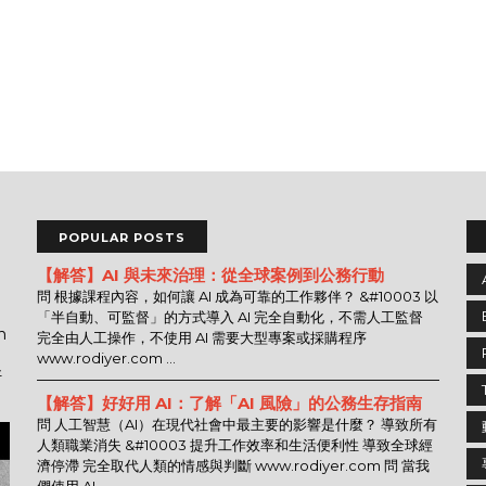
POPULAR POSTS
【解答】AI 與未來治理：從全球案例到公務行動
問 根據課程內容，如何讓 AI 成為可靠的工作夥伴？ &#10003 以
「半自動、可監督」的方式導入 AI 完全自動化，不需人工監督
n
完全由人工操作，不使用 AI 需要大型專案或採購程序
www.rodiyer.com ...
好
【解答】好好用 AI：了解「AI 風險」的公務生存指南
問 人工智慧（AI）在現代社會中最主要的影響是什麼？ 導致所有
人類職業消失 &#10003 提升工作效率和生活便利性 導致全球經
濟停滯 完全取代人類的情感與判斷 www.rodiyer.com 問 當我