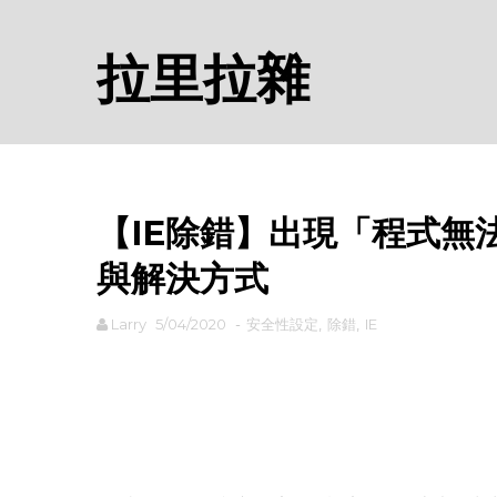
拉里拉雜
【IE除錯】出現「程式無
與解決方式
Larry
5/04/2020
-
安全性設定
,
除錯
,
IE
rodiyer.idv.tw 拉里拉雜