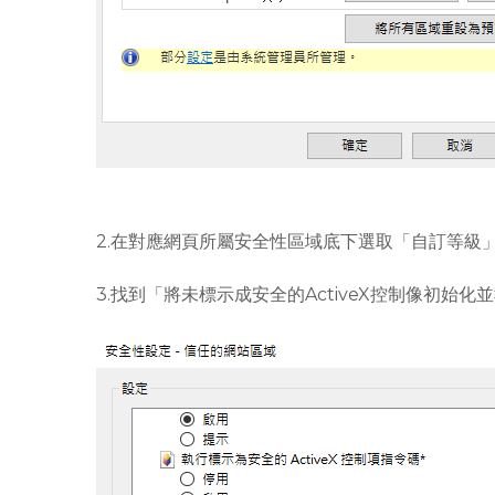
2.在對應網頁所屬安全性區域底下選取「自訂等級
3.找到「將未標示成安全的ActiveX控制像初始