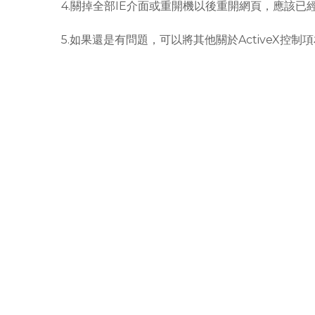
4.關掉全部IE介面或重開機以後重開網頁，應該已經
5.如果還是有問題，可以將其他關於ActiveX
rodiyer.idv.tw 拉里拉雜