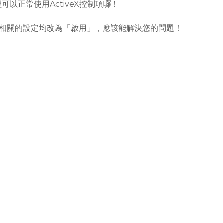
可以正常使用ActiveX控制項囉！
控制項相關的設定均改為「啟用」，應該能解決您的問題！