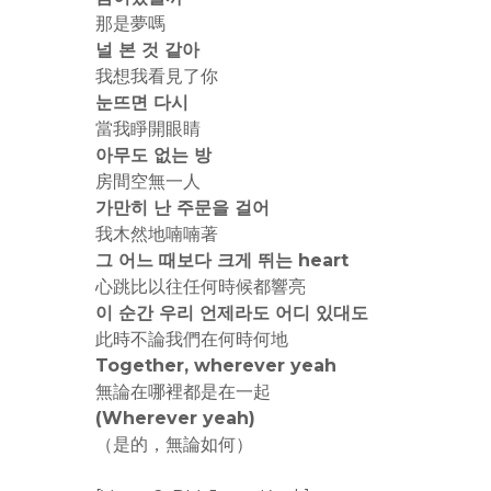
那是夢嗎
널 본 것 같아
我想我看見了你
눈뜨면 다시
當我睜開眼睛
아무도 없는 방
房間空無一人
가만히 난 주문을 걸어
我木然地喃喃著
그 어느 때보다 크게 뛰는 heart
心跳比以往任何時候都響亮
이 순간 우리 언제라도 어디 있대도
此時不論我們在何時何地
Together, wherever yeah
無論在哪裡都是在一起
(Wherever yeah)
（是的，無論如何）