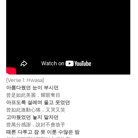
[Verse 1: Hwasa]
아름다웠던 눈이 부시던
曾是如此美麗，耀眼奪目
아프도록 설레며 울고 웃었던
曾如此激動心痛，又哭又笑
고마웠었던 놓지 말자던
曾萬分感謝，說好不會放手
때론 다투고 잠 못 이룬 수많은 밤