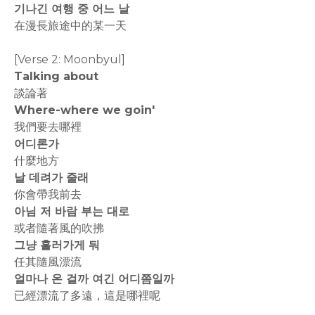
기나긴 여행 중 어느 날
在漫長旅途中的某一天
[Verse 2: Moonbyul]
Talking about
談論著
Where-where we goin'
我們要去哪裡
어디론가
什麼地方
날 데려가 줄래
你會帶我前去
아님 저 바람 부는 대로
或者隨著風的吹拂
그냥 흘러가게 둬
任其隨風漂流
얼마나 온 걸까 여긴 어디쯤일까
已經漂流了多遠，這是哪裡呢