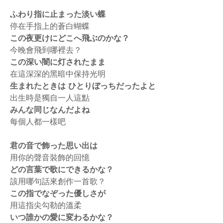
ふわり指に止まった淡い蝶
停在手指上的蒼白蝴蝶
この夜更けにどこへ飛ぶのかな？
今晚會飛到哪裡去？
この深い闇に灯されたまま
在這深深的黑暗中保持光明
生まれたときは ひとりぼっちだったよと
出生時是獨自一人這點
みんな同じなんだよね
每個人都一樣吧
君の音で飾った思い出は
用你的聲音裝飾的回憶
どの言葉で歌にできるかな？
該用哪句話來創作一首歌？
この指でなぞった優しさが
用這指尖勾勒的溫柔
いつ誰かの愛に変わるかな？