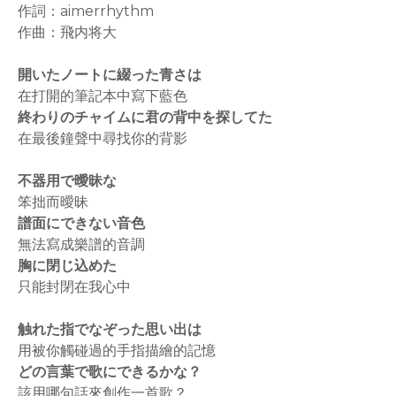
作詞：aimerrhythm
作曲：飛内将大
開いたノートに綴った青さは
在打開的筆記本中寫下藍色
終わりのチャイムに君の背中を探してた
在最後鐘聲中尋找你的背影
不器用で曖昧な
笨拙而曖昧
譜面にできない音色
無法寫成樂譜的音調
胸に閉じ込めた
只能封閉在我心中
触れた指でなぞった思い出は
用被你觸碰過的手指描繪的記憶
どの言葉で歌にできるかな？
該用哪句話來創作一首歌？