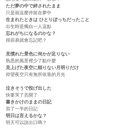
ただ夢の中で絆されたまま
只是就這麼停留在夢中
生まれたときは ひとりぼっちだったこと
出生時是獨自一人這點
忘れがちになるのかな？
很容易就會忘記吧？
見慣れた景色に何かが足りない
熟悉的風景裡少了點什麼
見上げた夜空に頼りない月明りだけ
仰望夜空只有無所依靠的月光
泣きそうで投げ出した
快要哭了丟開了
書きかけのままの日記
寫了一半的日記
明日は言えるかな？
明天可以說出口嗎？