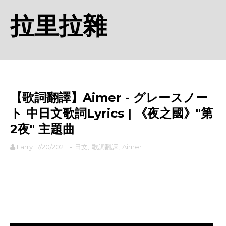
拉里拉雜
【歌詞翻譯】Aimer - グレースノー
ト 中日文歌詞Lyrics | 《夜之國》"第
2夜" 主題曲
Larry
7/20/2021
-
日文
,
歌詞翻譯
,
Aimer
rodiyer.idv.tw 拉里拉雜