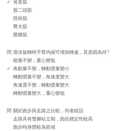
✓
骨直肌
股二頭肌
脛前肌
臀大肌
髂腰肌
www.rodiyer.com
問
滑冰旋轉時手臂內縮可增加轉速，其原因為何?
能量不變，重心變低
✓
角動量不變，轉動慣量變小
轉動慣量不變，角速度變大
角速度不變，轉動慣量變大
轉動慣量變大，重心變低
www.rodiyer.com
問
關於跑步與走路之比較，何者錯誤
走路具有雙腳站立期，因此穩定性較高
跑步時身體較為前傾