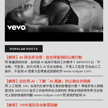
POPULAR POSTS
【解答】AI 與未來治理：從全球案例到公務行動
問 根據課程內容，如何讓 AI 成為可靠的工作夥伴？ &#10003 以「半
自動、可監督」的方式導入 AI 完全自動化，不需人工監督 完全由人工
操作，不使用 AI 需要大型專案或採購程序 www.rodiyer.com ...
【解答】好好用 AI：了解「AI 風險」的公務生存指南
問 人工智慧（AI）在現代社會中最主要的影響是什麼？ 導致所有人類職
業消失 &#10003 提升工作效率和生活便利性 導致全球經濟停滯 完全取
代人類的情感與判斷 www.rodiyer.com 問 當我們使用 AI ...
【解答】115年資訊安全教育訓練