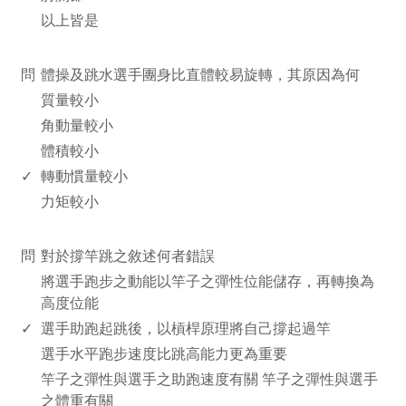
以上皆是
www.rodiyer.com
問
體操及跳水選手團身比直體較易旋轉，其原因為何
質量較小
角動量較小
體積較小
✓
轉動慣量較小
力矩較小
www.rodiyer.com
問
對於撐竿跳之敘述何者錯誤
將選手跑步之動能以竿子之彈性位能儲存，再轉換為
高度位能
✓
選手助跑起跳後，以槓桿原理將自己撐起過竿
選手水平跑步速度比跳高能力更為重要
竿子之彈性與選手之助跑速度有關 竿子之彈性與選手
之體重有關