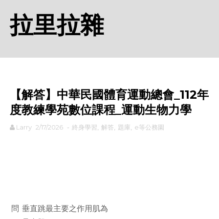
拉里拉雜
【解答】中華民國體育運動總會_112年
度教練學苑數位課程_運動生物力學
Larry
2/17/2026
-
終身學習
,
解答
,
題庫
,
e等公務園
rodiyer.idv.tw 拉里拉雜
問
垂直跳最主要之作用肌為