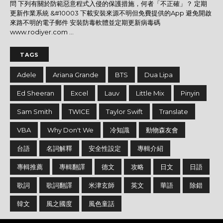
問 下列有關於防範惡意程式入侵的保護措施，何者「不正確」？ 定期
更新作業系統 &#10003 下載安裝來源不明但免費提供的App 避免開啟
來路不明的電子郵件 安裝防毒軟體並定期更新病毒碼
www.rodiyer.com ...
TAGS
Adele
Ariana Grande
BTS
Dua Lipa
Ed Sheeran
Excel
Lauv
Little Mix
Pinyin
Sam Smith
TWICE
Taylor Swift
Translate
VBA
Why Don't We
冷知識
動物森友會
台語
名詞解釋
安全性設定
專輯介紹
專輯推薦
專輯翻譯
德文
攻略
日文
日語
歌詞
歌詞翻譯
米津玄師
英文
華語
除錯
韓文
風之國度
風色童話