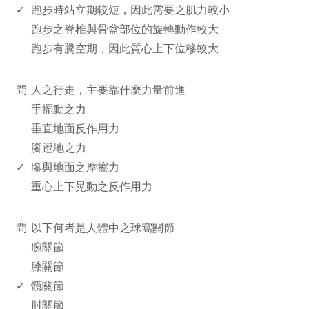
✓
跑步時站立期較短，因此需要之肌力較小
跑步之脊椎與骨盆部位的旋轉動作較大
跑步有騰空期，因此質心上下位移較大
www.rodiyer.com
問
人之行走，主要靠什麼力量前進
手擺動之力
垂直地面反作用力
腳蹬地之力
✓
腳與地面之摩擦力
重心上下晃動之反作用力
www.rodiyer.com
問
以下何者是人體中之球窩關節
腕關節
膝關節
✓
髖關節
肘關節