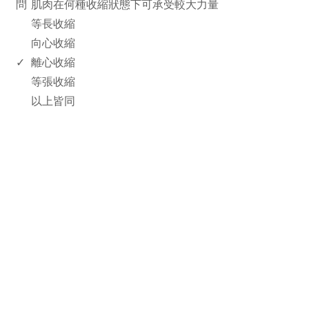
問
肌肉在何種收縮狀態下可承受較大力量
等長收縮
向心收縮
✓
離心收縮
等張收縮
以上皆同
rodiyer.idv.tw 拉里拉雜