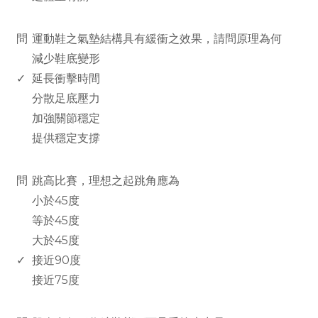
www.rodiyer.com
問
運動鞋之氣墊結構具有緩衝之效果，請問原理為何
減少鞋底變形
✓
延長衝擊時間
分散足底壓力
加強關節穩定
提供穩定支撐
www.rodiyer.com
問
跳高比賽，理想之起跳角應為
小於45度
等於45度
大於45度
✓
接近90度
接近75度
www.rodiyer.com