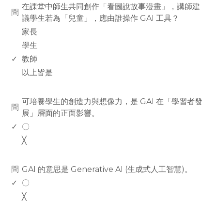
在課堂中師生共同創作「看圖說故事漫畫」，講師建
問
議學生若為「兒童」，應由誰操作 GAI 工具？
家長
學生
✓
教師
以上皆是
www.rodiyer.com
可培養學生的創造力與想像力，是 GAI 在「學習者發
問
展」層面的正面影響。
✓
〇
╳
www.rodiyer.com
問
GAI 的意思是 Generative AI (生成式人工智慧)。
✓
〇
╳
www.rodiyer.com