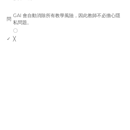
www.rodiyer.com
GAI 會自動消除所有教學風險，因此教師不必擔心隱
問
私問題。
〇
✓
╳
rodiyer.idv.tw 拉里拉雜