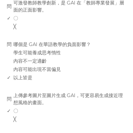
可激發教師教學創新，是 GAI 在「教師專業發展」層
問
面的正面影響。
✓
〇
╳
www.rodiyer.com
問
哪個是 GAI 在華語教學的負面影響？
學生可能養成思考惰性
內容不一定適齡
內容可能出現不當偏見
✓
以上皆是
www.rodiyer.com
上傳參考圖片至圖片生成 GAI，可更容易生成接近理
問
想風格的畫面。
✓
〇
╳
www.rodiyer.com