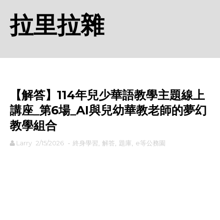
拉里拉雜
【解答】114年兒少華語教學主題線上
講座_第6場_AI與兒幼華教老師的夢幻
教學組合
Larry
2/15/2026
-
終身學習
,
解答
,
題庫
,
e等公務園
rodiyer.idv.tw 拉里拉雜