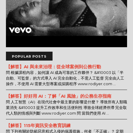
POPULAR POSTS
【解答】AI 與未來治理：從全球案例到公務行動
問 根據課程內容，如何讓 AI 成為可靠的工作夥伴？ &#10003 以「半
自動、可監督」的方式導入 AI 完全自動化，不需人工監督 完全由人工
操作，不使用 AI 需要大型專案或採購程序 www.rodiyer.com ...
【解答】好好用 AI：了解「AI 風險」的公務生存指南
問 人工智慧（AI）在現代社會中最主要的影響是什麼？ 導致所有人類職
業消失 &#10003 提升工作效率和生活便利性 導致全球經濟停滯 完全取
代人類的情感與判斷 www.rodiyer.com 問 當我們使用 AI ...
【解答】115年資訊安全教育訓練
問 下列有關於防範惡意程式入侵的保護措施，何者「不正確」？ 定期