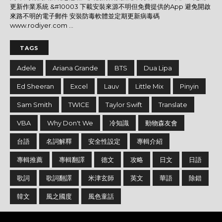
更新作業系統 &#10003 下載安裝來源不明但免費提供的App 避免開啟
來路不明的電子郵件 安裝防毒軟體並定期更新病毒碼
www.rodiyer.com ...
TAGS
Adele
Ariana Grande
BTS
Dua Lipa
Ed Sheeran
Excel
Lauv
Little Mix
Pinyin
Sam Smith
TWICE
Taylor Swift
Translate
VBA
Why Don't We
冷知識
動物森友會
台語
名詞解釋
安全性設定
專輯介紹
專輯推薦
專輯翻譯
德文
攻略
日文
日語
歌詞
歌詞翻譯
米津玄師
英文
華語
除錯
韓文
風之國度
風色童話