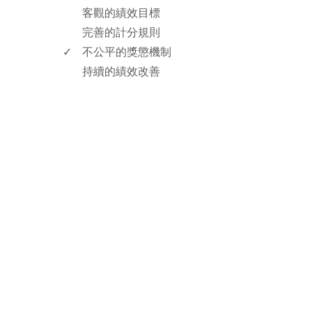
客觀的績效目標
完善的計分規則
✓
不公平的獎懲機制
持續的績效改善
rodiyer.idv.tw 拉里拉雜