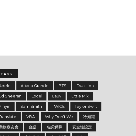
TAGS
Adele
Ariana Grande
BTS
Dua Lipa
Ed Sheeran
Excel
Lauv
Little Mix
Pinyin
Sam Smith
TWICE
Taylor Swift
Translate
VBA
Why Don't We
冷知識
動物森友會
台語
名詞解釋
安全性設定