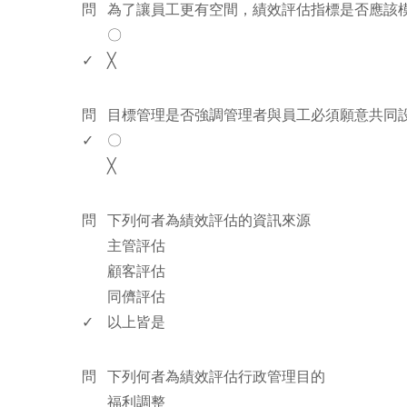
問
為了讓員工更有空間，績效評估指標是否應該
〇
✓
╳
www.rodiyer.com
問
目標管理是否強調管理者與員工必須願意共同
✓
〇
╳
www.rodiyer.com
問
下列何者為績效評估的資訊來源
主管評估
顧客評估
同儕評估
✓
以上皆是
www.rodiyer.com
問
下列何者為績效評估行政管理目的
福利調整