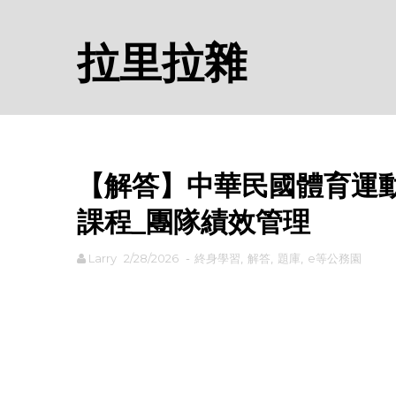
拉里拉雜
【解答】中華民國體育運動
課程_團隊績效管理
Larry
2/28/2026
-
終身學習
,
解答
,
題庫
,
e等公務園
rodiyer.idv.tw 拉里拉雜