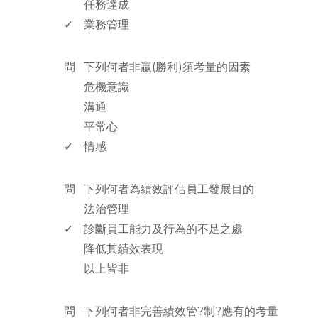
任務達成
✓
業務管理
www.rodiyer.com
問
下列何者非贏(勝利)須考量的因素
危機意識
溝通
平常心
✓
情感
www.rodiyer.com
問
下列何者為績效評估員工發展目的
法治管理
✓
診斷員工能力及行為的不足之處
降低其績效表現
以上皆非
www.rodiyer.com
問
下列何者非完善績效管?制?應有的考量