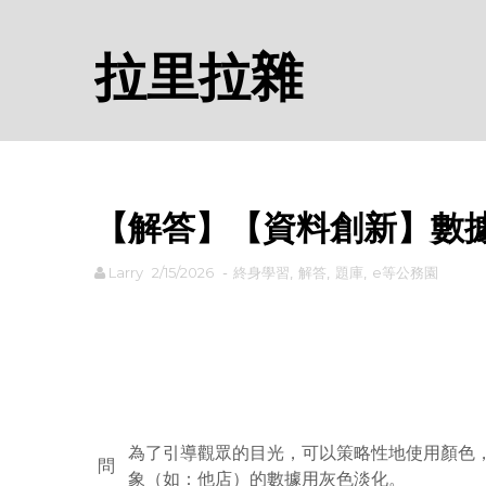
拉里拉雜
【解答】【資料創新】數
Larry
2/15/2026
-
終身學習
,
解答
,
題庫
,
e等公務園
rodiyer.idv.tw 拉里拉雜
為了引導觀眾的目光，可以策略性地使用顏色
問
象（如：他店）的數據用灰色淡化。