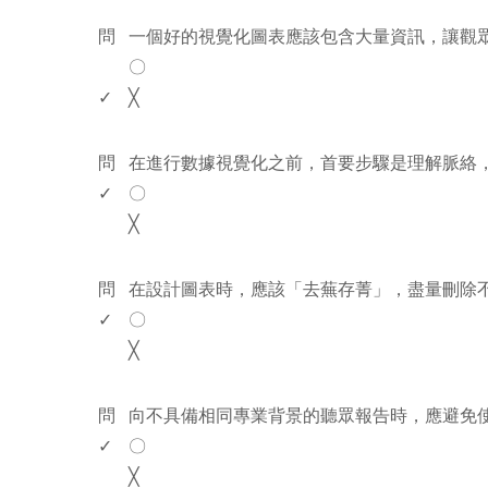
www.rodiyer.com
問
一個好的視覺化圖表應該包含大量資訊，讓觀
〇
✓
╳
www.rodiyer.com
問
在進行數據視覺化之前，首要步驟是理解脈絡，
✓
〇
╳
www.rodiyer.com
問
在設計圖表時，應該「去蕪存菁」，盡量刪除
✓
〇
╳
www.rodiyer.com
問
向不具備相同專業背景的聽眾報告時，應避免
✓
〇
╳