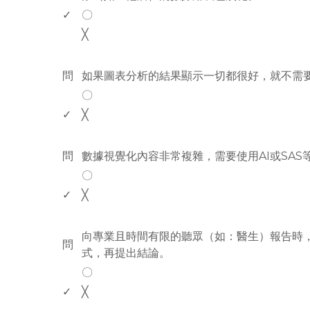
✓
〇
╳
www.rodiyer.com
問
如果圖表分析的結果顯示一切都很好，就不需
〇
✓
╳
www.rodiyer.com
問
數據視覺化內容非常複雜，需要使用AI或SA
〇
✓
╳
www.rodiyer.com
向專業且時間有限的聽眾（如：醫生）報告時
問
式，再提出結論。
〇
✓
╳