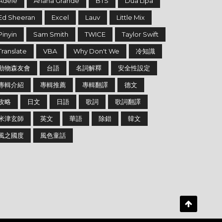
Adele
Ariana Grande
BTS
Dua Lipa
Ed Sheeran
Excel
Lauv
Little Mix
Pinyin
Sam Smith
TWICE
Taylor Swift
Translate
VBA
Why Don't We
冷知識
動物森友會
台語
名詞解釋
安全性設定
專輯介紹
專輯推薦
專輯翻譯
德文
攻略
日文
日語
歌詞
歌詞翻譯
米津玄師
英文
華語
除錯
韓文
風之國度
風色童話