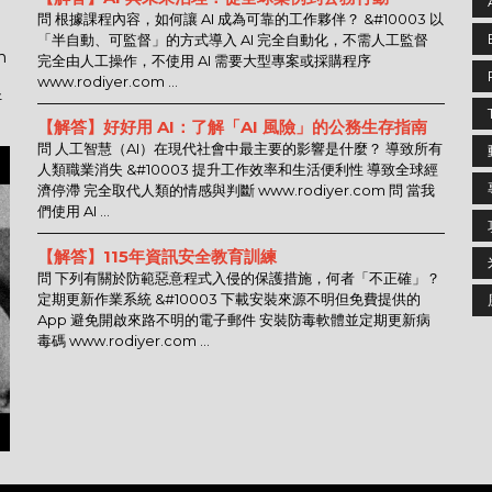
問 根據課程內容，如何讓 AI 成為可靠的工作夥伴？ &#10003 以
「半自動、可監督」的方式導入 AI 完全自動化，不需人工監督
n
完全由人工操作，不使用 AI 需要大型專案或採購程序
www.rodiyer.com ...
好
【解答】好好用 AI：了解「AI 風險」的公務生存指南
問 人工智慧（AI）在現代社會中最主要的影響是什麼？ 導致所有
人類職業消失 &#10003 提升工作效率和生活便利性 導致全球經
濟停滯 完全取代人類的情感與判斷 www.rodiyer.com 問 當我
們使用 AI ...
【解答】115年資訊安全教育訓練
問 下列有關於防範惡意程式入侵的保護措施，何者「不正確」？
定期更新作業系統 &#10003 下載安裝來源不明但免費提供的
App 避免開啟來路不明的電子郵件 安裝防毒軟體並定期更新病
毒碼 www.rodiyer.com ...