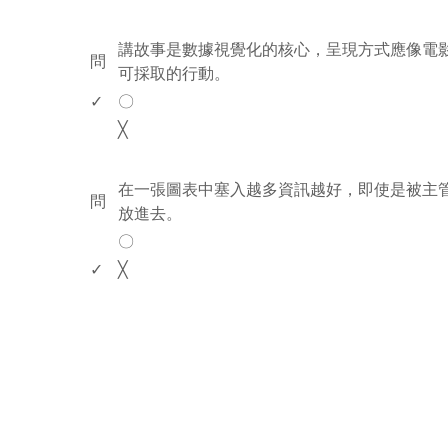
www.rodiyer.com
講故事是數據視覺化的核心，呈現方式應像電
問
可採取的行動。
✓
〇
╳
www.rodiyer.com
在一張圖表中塞入越多資訊越好，即使是被主
問
放進去。
〇
✓
╳
rodiyer.idv.tw 拉里拉雜