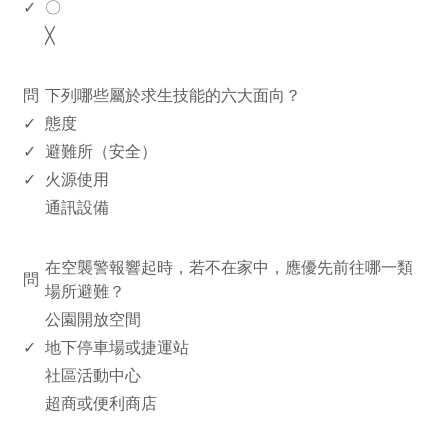
✓
〇
╳
www.rodiyer.com
問
下列哪些屬於求生技能的六大面向？
✓
態度
✓
避難所（安全）
✓
火源使用
通訊設備
www.rodiyer.com
在空襲警報響起時，若不在家中，應優先前往哪一類
問
場所避難？
公園開放空間
✓
地下停車場或捷運站
社區活動中心
超商或便利商店
www.rodiyer.com