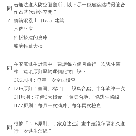
若無法進入防空避難所，以下哪一種建築結構最適合
問
作為替代避難空間？
✓
鋼筋混凝土（RC）建築
木造平房
鋁板搭建的倉庫
玻璃帷幕大樓
www.rodiyer.com
在家庭逃生計畫中，建議每六個月進行一次逃生演
問
練，這項原則屬於哪個記憶口訣？
365原則：每年一次全面檢查
✓
1216原則：畫圖、標出口、設集合點、半年演練一次
311原則：準備3天糧食、1個集合地、1條逃生路線
1122原則：每月一次演練、每年兩次檢查
www.rodiyer.com
根據「1216原則」，家庭逃生計畫中建議每隔多久進
問
行一次逃生演練？