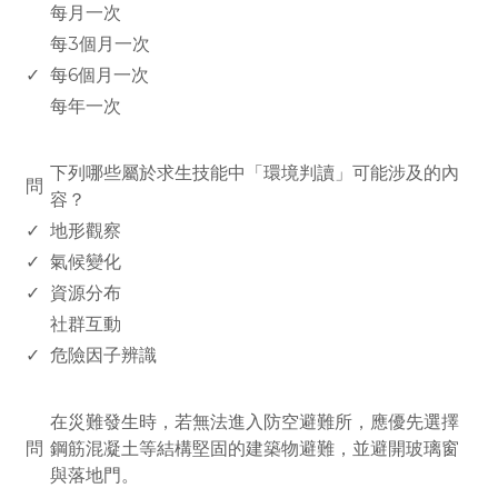
每月一次
每3個月一次
✓
每6個月一次
每年一次
www.rodiyer.com
下列哪些屬於求生技能中「環境判讀」可能涉及的內
問
容？
✓
地形觀察
✓
氣候變化
✓
資源分布
社群互動
✓
危險因子辨識
www.rodiyer.com
在災難發生時，若無法進入防空避難所，應優先選擇
問
鋼筋混凝土等結構堅固的建築物避難，並避開玻璃窗
與落地門。