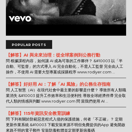
POPULAR POSTS
【解答】AI 與未來治理：從全球案例到公務行動
問 根據課程內容，如何讓 AI 成為可靠的工作夥伴？ &#10003 以「半
自動、可監督」的方式導入 AI 完全自動化，不需人工監督 完全由人工
操作，不使用 AI 需要大型專案或採購程序 www.rodiyer.com ...
【解答】好好用 AI：了解「AI 風險」的公務生存指南
問 人工智慧（AI）在現代社會中最主要的影響是什麼？ 導致所有人類職
業消失 &#10003 提升工作效率和生活便利性 導致全球經濟停滯 完全取
代人類的情感與判斷 www.rodiyer.com 問 當我們使用 AI ...
【解答】115年資訊安全教育訓練
問 下列有關於防範惡意程式入侵的保護措施，何者「不正確」？ 定期
更新作業系統 &#10003 下載安裝來源不明但免費提供的App 避免開啟
來路不明的電子郵件 安裝防毒軟體並定期更新病毒碼