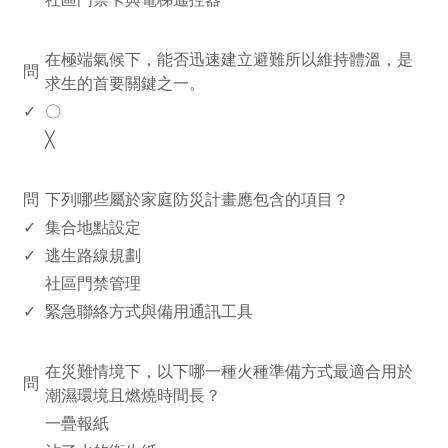
www.rodiyer.com
在極端氣候下，能否迅速建立避難所以維持體溫，是
問
求生的首要關鍵之一。
✓
〇
╳
www.rodiyer.com
問
下列哪些屬於家庭防災計畫應包含的項目？
✓
集合地點設定
✓
逃生路線規劃
社區門禁管理
✓
緊急聯絡方式與備用通訊工具
www.rodiyer.com
在災難情境下，以下哪一種火種準備方式最適合用於
問
潮濕環境且燃燒時間長？
一疊報紙