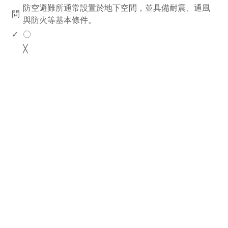
防空避難所通常設置於地下空間，並具備耐震、通風
問
與防火等基本條件。
✓
〇
╳
rodiyer.idv.tw 拉里拉雜