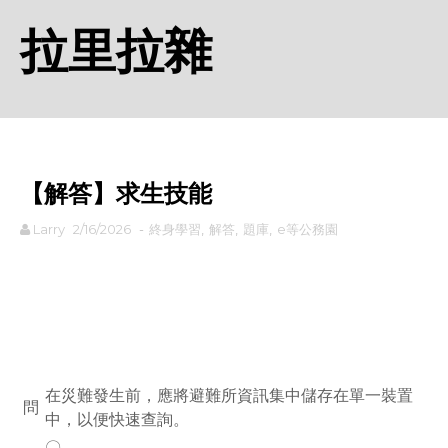
拉里拉雜
【解答】求生技能
Larry
2/16/2026
-
終身學習
,
解答
,
題庫
,
e等公務園
rodiyer.idv.tw 拉里拉雜
在災難發生前，應將避難所資訊集中儲存在單一裝置
問
中，以便快速查詢。
〇