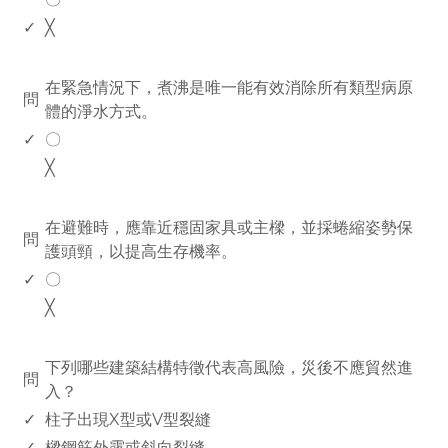
✓
╳
www.rodiyer.com
在緊急情況下，煮沸是唯一能有效消除所有類型病原
問
體的淨水方式。
✓
〇
╳
www.rodiyer.com
在避難時，應靠近穩固家具或主樑，並採蜷縮姿勢保
問
護頭頸，以提高生存機率。
✓
〇
╳
www.rodiyer.com
下列哪些建築結構特徵代表高風險，災後不應貿然進
問
入？
✓
柱子出現X型或V型裂縫
✓
樑鋼筋外露或斜向裂縫