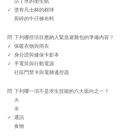
沾了水的衛生紙
✓
塗有凡士林的棉球
剪碎的牛仔褲布料
www.rodiyer.com
問
下列哪些項目應納入緊急避難包的準備內容？
✓
保暖衣物與雨衣
✓
身分證與健保卡影本
✓
手電筒與行動電源
社區門禁卡與電梯遙控器
www.rodiyer.com
問
下列哪一項不是求生技能的六大面向之一？
火
水
✓
通訊
食物
www.rodiyer.com