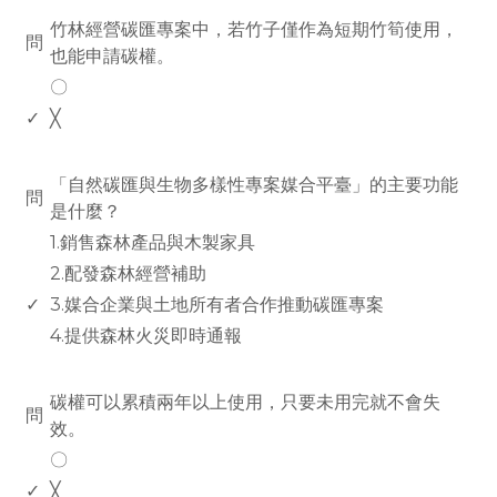
竹林經營碳匯專案中，若竹子僅作為短期竹筍使用，
問
也能申請碳權。
〇
✓
╳
www.rodiyer.com
「自然碳匯與生物多樣性專案媒合平臺」的主要功能
問
是什麼？
1.銷售森林產品與木製家具
2.配發森林經營補助
✓
3.媒合企業與土地所有者合作推動碳匯專案
4.提供森林火災即時通報
www.rodiyer.com
碳權可以累積兩年以上使用，只要未用完就不會失
問
效。
〇
✓
╳