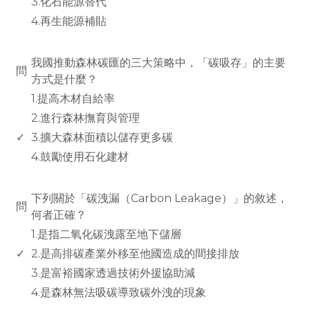
3.化石能源替代
4.再生能源補貼
www.rodiyer.com
我國推動森林碳匯的三大策略中，「碳吸存」的主要
問
方式是什麼？
1.提高木材自給率
2.進行森林撫育與管理
✓
3.擴大森林面積以儲存更多碳
4.鼓勵使用石化建材
www.rodiyer.com
下列關於「碳洩漏（Carbon Leakage）」的敘述，
問
何者正確？
1.是指二氧化碳洩露至地下儲層
✓
2.是高排碳產業外移至他國造成的間接排放
3.是富裕國家透過技術外援協助減
4.是森林無法吸碳導致碳外洩的現象