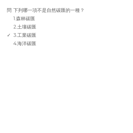
www.rodiyer.com
問
下列哪一項不是自然碳匯的一種？
1.森林碳匯
2.土壤碳匯
✓
3.工業碳匯
4.海洋碳匯
rodiyer.idv.tw 拉里拉雜