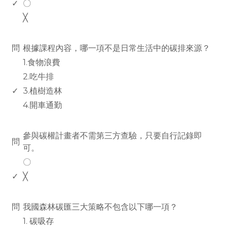
✓
〇
╳
www.rodiyer.com
問
根據課程內容，哪一項不是日常生活中的碳排來源？
1.食物浪費
2.吃牛排
✓
3.植樹造林
4.開車通勤
www.rodiyer.com
參與碳權計畫者不需第三方查驗，只要自行記錄即
問
可。
〇
✓
╳
www.rodiyer.com
問
我國森林碳匯三大策略不包含以下哪一項？
1. 碳吸存