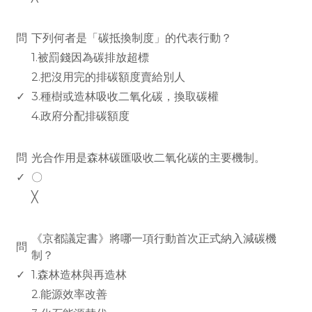
www.rodiyer.com
問
下列何者是「碳抵換制度」的代表行動？
1.被罰錢因為碳排放超標
2.把沒用完的排碳額度賣給別人
✓
3.種樹或造林吸收二氧化碳，換取碳權
4.政府分配排碳額度
www.rodiyer.com
問
光合作用是森林碳匯吸收二氧化碳的主要機制。
✓
〇
╳
www.rodiyer.com
《京都議定書》將哪一項行動首次正式納入減碳機
問
制？
✓
1.森林造林與再造林
2.能源效率改善