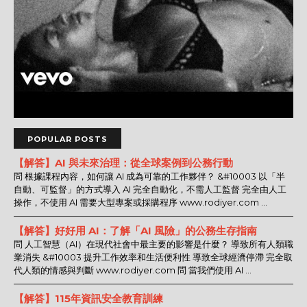
POPULAR POSTS
【解答】AI 與未來治理：從全球案例到公務行動
問 根據課程內容，如何讓 AI 成為可靠的工作夥伴？ &#10003 以「半
自動、可監督」的方式導入 AI 完全自動化，不需人工監督 完全由人工
操作，不使用 AI 需要大型專案或採購程序 www.rodiyer.com ...
【解答】好好用 AI：了解「AI 風險」的公務生存指南
問 人工智慧（AI）在現代社會中最主要的影響是什麼？ 導致所有人類職
業消失 &#10003 提升工作效率和生活便利性 導致全球經濟停滯 完全取
代人類的情感與判斷 www.rodiyer.com 問 當我們使用 AI ...
【解答】115年資訊安全教育訓練