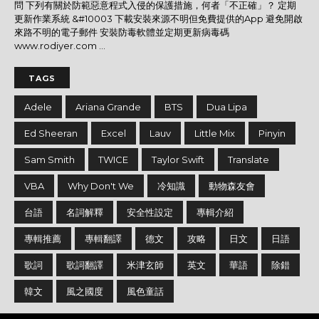
問 下列有關於防範惡意程式入侵的保護措施，何者「不正確」？ 定期
更新作業系統 &#10003 下載安裝來源不明但免費提供的App 避免開啟
來路不明的電子郵件 安裝防毒軟體並定期更新病毒碼
www.rodiyer.com ...
TAGS
Adele
Ariana Grande
BTS
Dua Lipa
Ed Sheeran
Excel
Lauv
Little Mix
Pinyin
Sam Smith
TWICE
Taylor Swift
Translate
VBA
Why Don't We
冷知識
動物森友會
台語
名詞解釋
安全性設定
專輯介紹
專輯推薦
專輯翻譯
德文
攻略
日文
日語
歌詞
歌詞翻譯
米津玄師
英文
華語
除錯
韓文
風之國度
風色童話