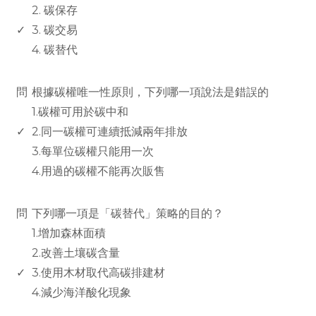
2. 碳保存
✓
3. 碳交易
4. 碳替代
www.rodiyer.com
問
根據碳權唯一性原則，下列哪一項說法是錯誤的
1.碳權可用於碳中和
✓
2.同一碳權可連續抵減兩年排放
3.每單位碳權只能用一次
4.用過的碳權不能再次販售
www.rodiyer.com
問
下列哪一項是「碳替代」策略的目的？
1.增加森林面積
2.改善土壤碳含量
✓
3.使用木材取代高碳排建材
4.減少海洋酸化現象
www.rodiyer.com