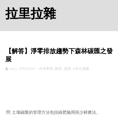
拉里拉雜
【解答】淨零排放趨勢下森林碳匯之發
展
Larry
2/16/2026
-
終身學習
,
解答
,
題庫
,
e等公務園
rodiyer.idv.tw 拉里拉雜
問
土壤碳匯的管理方法包括綠肥施用與少耕農法。