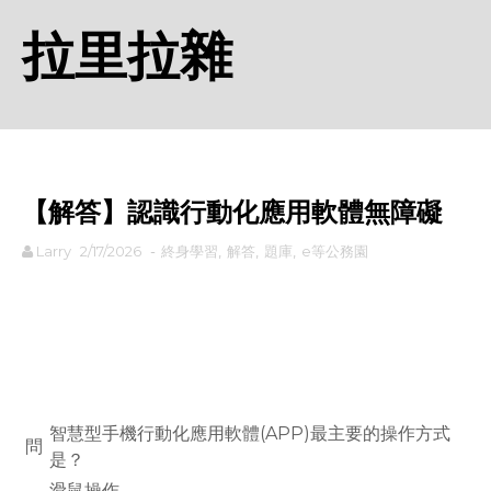
拉里拉雜
【解答】認識行動化應用軟體無障礙
Larry
2/17/2026
-
終身學習
,
解答
,
題庫
,
e等公務園
rodiyer.idv.tw 拉里拉雜
智慧型手機行動化應用軟體(APP)最主要的操作方式
問
是？
滑鼠操作