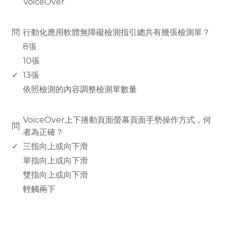
VoiceOver
www.rodiyer.com
問
行動化應用軟體無障礙檢測指引總共有幾張檢測單？
8張
10張
✓
13張
依照檢測的內容調整檢測單數量
www.rodiyer.com
VoiceOver上下捲動頁面螢幕頁面手勢操作方式，何
問
者為正確？
✓
三指向上或向下滑
單指向上或向下滑
雙指向上或向下滑
輕觸兩下
rodiyer.idv.tw 拉里拉雜