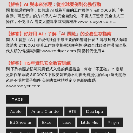
【解答】AI 與未來治理：從全球案例到公務行動
問 根據課程內容，如何讓 AI 成為可靠的工作夥伴？ &#10003 以「半
自動、可監督」的方式導入 AI 完全自動化，不需人工監督 完全由人工
操作，不使用 AI 需要大型專案或採購程序 www.rodiyer.com ...
【解答】好好用 AI：了解「AI 風險」的公務生存指南
問 人工智慧（AI）在現代社會中最主要的影響是什麼？ 導致所有人類職
業消失 &#10003 提升工作效率和生活便利性 導致全球經濟停滯 完全取
代人類的情感與判斷 www.rodiyer.com 問 當我們使用 AI ...
【解答】115年資訊安全教育訓練
問 下列有關於防範惡意程式入侵的保護措施，何者「不正確」？ 定期
更新作業系統 &#10003 下載安裝來源不明但免費提供的App 避免開啟
來路不明的電子郵件 安裝防毒軟體並定期更新病毒碼
www.rodiyer.com ...
TAGS
Adele
Ariana Grande
BTS
Dua Lipa
Ed Sheeran
Excel
Lauv
Little Mix
Pinyin