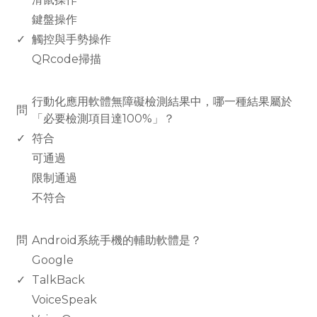
鍵盤操作
✓
觸控與手勢操作
QRcode掃描
www.rodiyer.com
行動化應用軟體無障礙檢測結果中，哪一種結果屬於
問
「必要檢測項目達100%」？
✓
符合
可通過
限制通過
不符合
www.rodiyer.com
問
Android系統手機的輔助軟體是？
Google
✓
TalkBack
VoiceSpeak